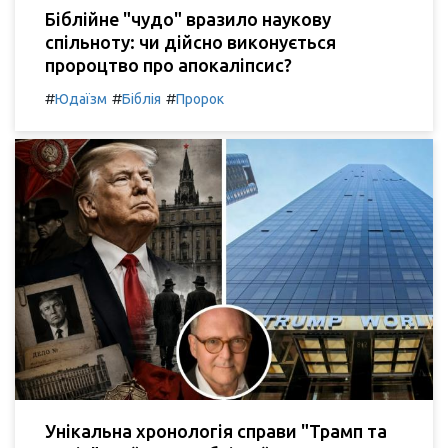
Біблійне "чудо" вразило наукову
спільноту: чи дійсно виконується
пророцтво про апокаліпсис?
#
#
#
Юдаїзм
Біблія
Пророк
Унікальна хронологія справи "Трамп та