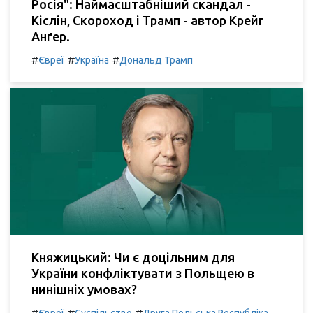
Росія": Наймасштабніший скандал -
Кіслін, Скороход і Трамп - автор Крейг
Анґер.
#
#
#
Євреї
Україна
Дональд Трамп
Княжицький: Чи є доцільним для
України конфліктувати з Польщею в
нинішніх умовах?
#
#
#