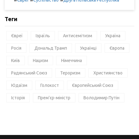
Євреї
Суспільство
Друга Польська Республіка
Теги
Євреї
Ізраїль
Антисемітизм
Україна
Росія
Дональд Трамп
Українці
Європа
Київ
Нацизм
Німеччина
Радянський Союз
Тероризм
Християнство
Юдаїзм
Голокост
Європейський Союз
Історія
Прем'єр-міністр
Володимир Путін