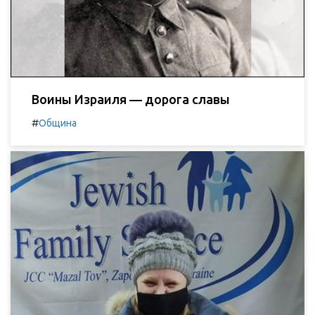
Воины Израиля — дорога славы
#
Община