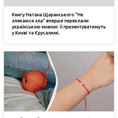
Книгу Натана Щаранського "Не
злякаюся зла" вперше переклали
українською мовою: її презентуватимуть
у Києві та Єрусалимі.