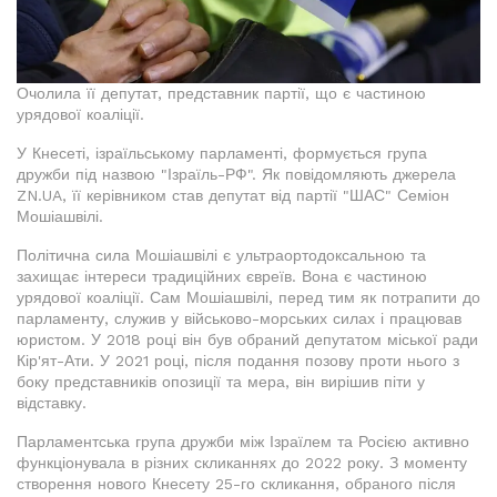
Очолила її депутат, представник партії, що є частиною
урядової коаліції.
У Кнесеті, ізраїльському парламенті, формується група
дружби під назвою "Ізраїль-РФ". Як повідомляють джерела
ZN.UA, її керівником став депутат від партії "ШАС" Семіон
Мошіашвілі.
Політична сила Мошіашвілі є ультраортодоксальною та
захищає інтереси традиційних євреїв. Вона є частиною
урядової коаліції. Сам Мошіашвілі, перед тим як потрапити до
парламенту, служив у військово-морських силах і працював
юристом. У 2018 році він був обраний депутатом міської ради
Кір'ят-Ати. У 2021 році, після подання позову проти нього з
боку представників опозиції та мера, він вирішив піти у
відставку.
Парламентська група дружби між Ізраїлем та Росією активно
функціонувала в різних скликаннях до 2022 року. З моменту
створення нового Кнесету 25-го скликання, обраного після