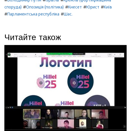
Володимир Путін
Ізраїль
Кремль (фортифікаційна
#
#
#
#
споруда)
Опозиція (політика)
Кнесет
Юрист
Київ
#
#
Парламентська республіка
Шас.
Читайте також