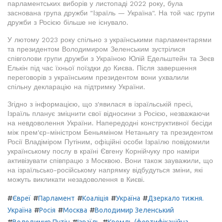
парламентських виборів у листопаді 2022 року, була
заснована група дружби "Ізраїль — Україна". На той час групи
дружби з Росією більше не існувало.
У лютому 2023 року спільно з українськими парламентарями
та президентом Володимиром Зеленським зустрілися
співголови групи дружби з Україною Юлій Едельштейн та Зеєв
Елькін під час їхньої поїздки до Києва. Після завершення
переговорів з українським президентом вони ухвалили
спільну декларацію на підтримку України.
Згідно з інформацією, що з'явилася в ізраїльській пресі,
Ізраїль планує зміцнити свої відносини з Росією, незважаючи
на невдоволення України. Напередодні конструктивної бесіди
між прем'єр-міністром Беньяміном Нетаньягу та президентом
Росії Владіміром Путіним, офіційні особи Ізраїлю повідомили
українському послу в країні Євгену Корнійчуку про наміри
активізувати співпрацю з Москвою. Вони також зауважили, що
на ізраїльсько-російському напрямку відбудуться зміни, які
можуть викликати незадоволення в Києві.
#
#
#
#
#
Євреї
Парламент
Коаліція
Україна
Дзеркало тижня.
#
#
#
Україна
Росія
Москва
Володимир Зеленський
#
#
#