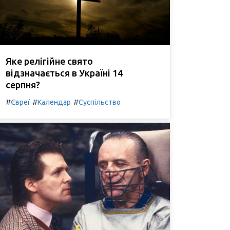
Яке релігійне свято
відзначається в Україні 14
серпня?
#
#
#
Євреї
Календар
Суспільство