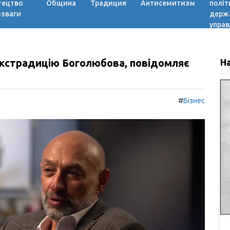
тецтво
Община
Традиция
Антисемитизм
політ
озваги
держ
управ
 екстрадицію Боголюбова, повідомляє
Н
#
Бізнес