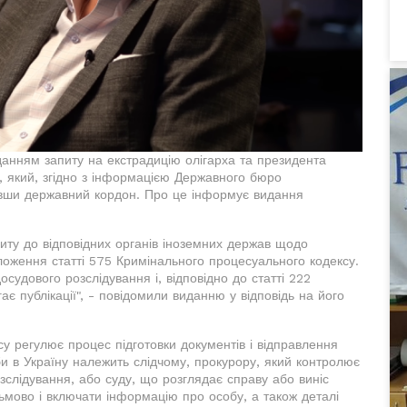
анням запиту на екстрадицію олігарха та президента
, який, згідно з інформацією Державного бюро
увши державний кордон. Про це інформує видання
иту до відповідних органів іноземних держав щодо
ложення статті 575 Кримінального процесуального кодексу.
судового розслідування і, відповідно до статті 222
є публікації", - повідомили виданню у відповідь на його
у регулює процес підготовки документів і відправлення
оби в Україну належить слідчому, прокурору, який контролює
зслідування, або суду, що розглядає справу або виніс
мово і включати інформацію про особу, а також деталі