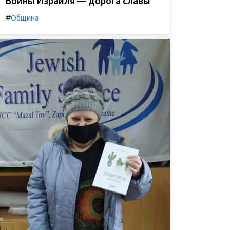
Воины Израиля — дорога славы
#
Община