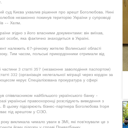
.
ий суд Києва ухвалив рішення про арешт Боголюбова. Нині
олюбов незаконно покинув територію України у супроводі
їв -- Хелм.
аїни згідно з його власними документами: він виїхав,
ої особи, яка фактично знаходиться в Україні.
мент належить 67-річному жителю Волинської області
року. Тим часом, польські прикордонники отримали від
 частини 3 статті 357 (незаконне заволодіння паспортом)
татті 332 (організація нелегальної міграції через кордон за
оцесом керує Спеціалізована прокуратура у сфері
в співвласником найбільшого українського банку -
разі українські правоохоронці розслідують виведення з
ь. В цьому підозрюють бізнес-партнера Боголюбова Ігоря
ває під арештом у СІЗО.
 року викликала чимало уваги в ЗМІ, які пов'язували це з
унути йому підозру у справі ПриватБанку.