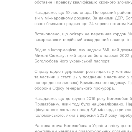
обставин і правову кваліфікацію скоєного злочину
Нагадаємо, що 19 листопада Печерський районн
він у міжнародному розшуку. За даними ДБР, Бог
свого близького родича ще 24 червня потягом Ки
Встановлено, що олігарх не перетинав кордон Укр
використавши недійсний закордонний паспорт інш
Згідно з інформацією, яку надали ЗМІ, цей доку
Миколі Сюмаку, який втратив його навесні 2022 
Боголюбова його український паспорт.
Справу щодо підприємця розглядають у контексті
та частини 3 статті 27 у поєднанні з частиною 2 с
попередньою змовою) Кримінального кодексу. Пр
оборони Офісу генерального прокурора.
Нагадаємо, що до грудня 2016 року Боголюбов бу
Приватбанку, який тоді було націоналізовано. На
фінустанови загалом понад 5,8 мільярда гривен
Коломойського, який з вересня 2023 року перебу
Раптова втеча Боголюбова з України влітку цього
можливими намірами правоохоронних органів вис