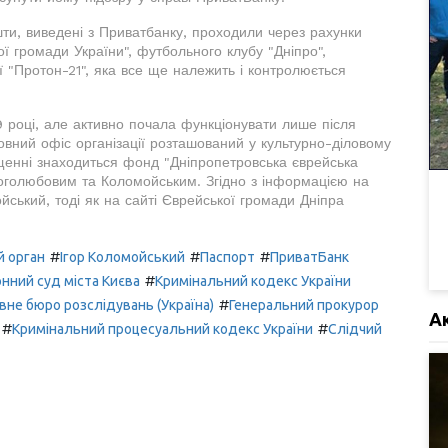
шти, виведені з Приватбанку, проходили через рахунки
ої громади України", футбольного клубу "Дніпро",
 "Протон-21", яка все ще належить і контролюється
 році, але активно почала функціонувати лише після
вний офіс організації розташований у культурно-діловому
іщенні знаходиться фонд "Дніпропетровська єврейська
оголюбовим та Коломойським. Згідно з інформацією на
ський, тоді як на сайті Єврейської громади Дніпра
#
#
#
 орган
Ігор Коломойський
Паспорт
ПриватБанк
#
нний суд міста Києва
Кримінальний кодекс України
#
не бюро розслідувань (Україна)
Генеральний прокурор
А
#
#
Кримінальний процесуальний кодекс України
Слідчий