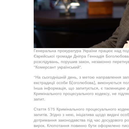
Генеральна прокуратура України працює над под
Єврейської громади Дніпра Геннадія Боголюбова
розслідувань, порушив закон, незаконно перетн
"Комерсант український".
"На сьогоднішній день, з метою направлення зап
екстрадиції особи Б[оголюбова], виконуються по
Інша інформація, що запитується, є таємницею до
Кримінального процесуального кодексу, не підляга
запит.
Стаття 575 Кримінального процесуального кодекс
запитів. Згідно з нею, ініціатива щодо видачі ос
дотримання законодавства під час досудового ро
вирок. Клопотання повинно бути оформлено пись