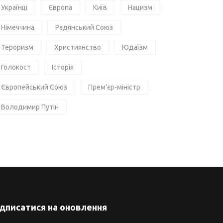
Українці
Європа
Київ
Нацизм
Німеччина
Радянський Союз
Тероризм
Християнство
Юдаїзм
Голокост
Історія
Європейський Союз
Прем'єр-міністр
Володимир Путін
ідписатися на оновлення