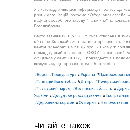
У листопаді з'явилася інформація про те, що ко
різних організацій, зокрема "Об'єднаної єврейськ
нафтопереробного заводу "Галичина" та компанії
Боголюбовим.
Варто зазначити, що ОЄОУ була створена в 1999
обрання Коломойського на пост президента. Голо
центрі "Менора" в місті Дніпро. У цьому ж прим
громада", який є частиною ОЄОУ і заснований Б
офіційному сайті ОЄОУ, її президентом є Коломой
вказується, що президентом є Боголюбов.
#
#
#
#
Євреї
Прокуратура
Україна
Правоохоронний
#
#
#
Геннадій Боголюбов
Дніпро
Печерський райо
#
#
#
Польський народ
Волинська область
Держав
#
#
України
Досудове розслідування
Екстрадиція
#
#
#
Державний кордон
Олігархія
Націоналізація
Читайте також