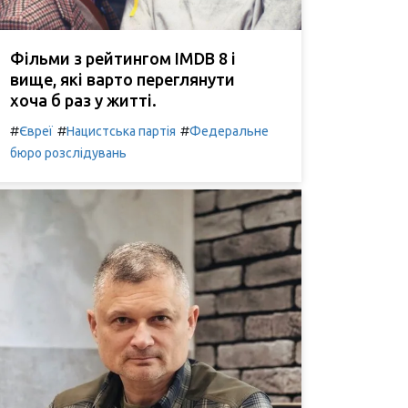
Фільми з рейтингом IMDB 8 і
вище, які варто переглянути
хоча б раз у житті.
#
#
#
Євреї
Нацистська партія
Федеральне
бюро розслідувань