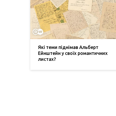
Які теми піднімав Альберт
Ейнштейн у своїх романтичних
листах?