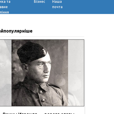
ика та
Бізнес
Наша
авне
почта
ління
айпопулярніше