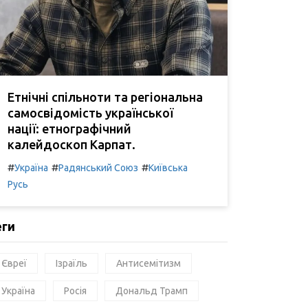
Етнічні спільноти та регіональна
самосвідомість української
нації: етнографічний
калейдоскоп Карпат.
#
#
#
Україна
Радянський Союз
Київська
Русь
еги
Євреї
Ізраїль
Антисемітизм
Україна
Росія
Дональд Трамп