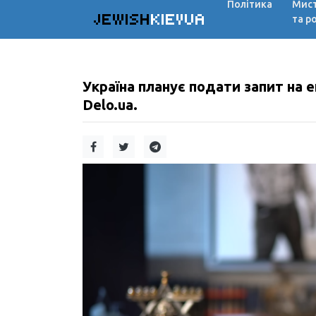
Політика
Мис
JEWISH
KIEVUA
та р
Україна планує подати запит на
Delo.ua.