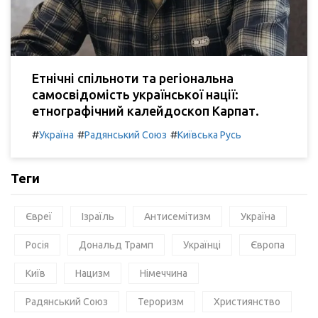
Етнічні спільноти та регіональна
самосвідомість української нації:
етнографічний калейдоскоп Карпат.
#
#
#
Україна
Радянський Союз
Київська Русь
Теги
Євреї
Ізраїль
Антисемітизм
Україна
Росія
Дональд Трамп
Українці
Європа
Київ
Нацизм
Німеччина
Радянський Союз
Тероризм
Християнство