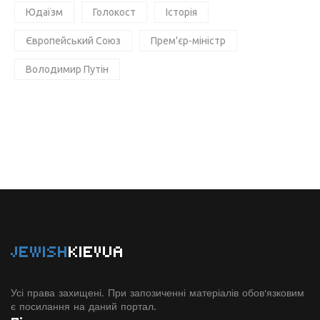
Юдаїзм
Голокост
Історія
Європейський Союз
Прем'єр-міністр
Володимир Путін
JEWISH
KIEVUA
Усі права захищені. При запозиченні матеріалів обов'язковим
є посилання на даний портал.