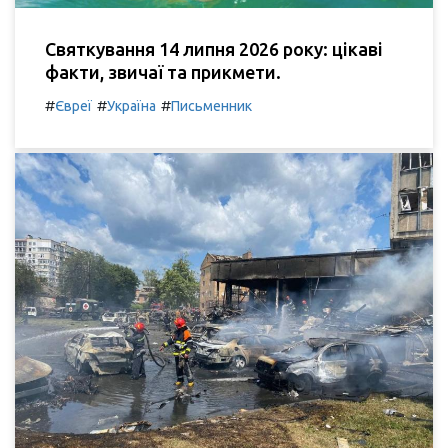
Святкування 14 липня 2026 року: цікаві
факти, звичаї та прикмети.
#
#
#
Євреї
Україна
Письменник