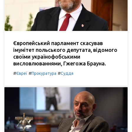
Європейський парламент скасував
імунітет польського депутата, відомого
своїми українофобськими
висловлюваннями, Гжегожа Брауна.
#
#
#
Євреї
Прокуратура
Суддя