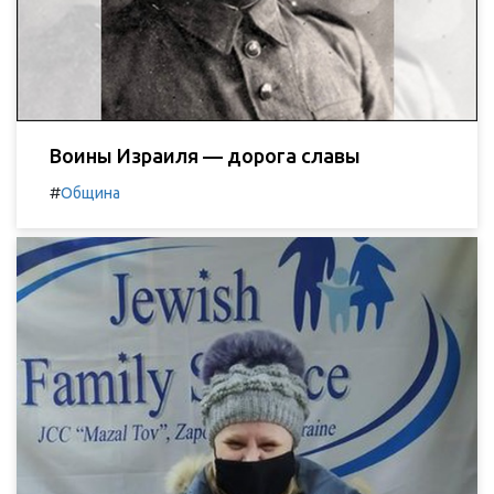
Воины Израиля — дорога славы
#
Община