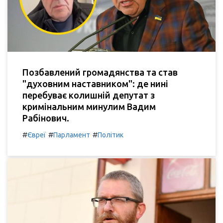
Позбавлений громадянства та став
"духовним наставником": де нині
перебуває колишній депутат з
кримінальним минулим Вадим
Рабінович.
#
#
#
Євреї
Парламент
Політик