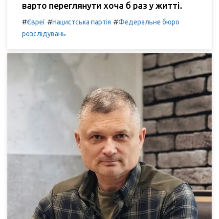
варто переглянути хоча б раз у житті.
#
#
#
Євреї
Нацистська партія
Федеральне бюро
розслідувань