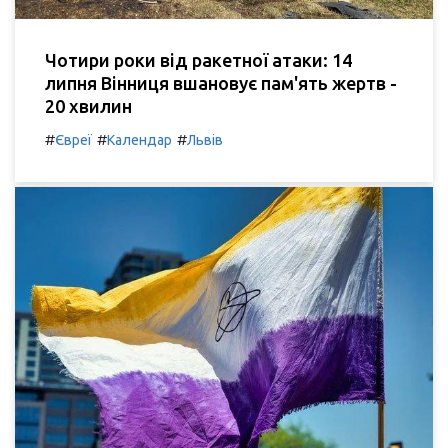
Чотири роки від ракетної атаки: 14
липня Вінниця вшановує пам'ять жертв -
20 хвилин
#
#
#
Євреї
Календар
Львів