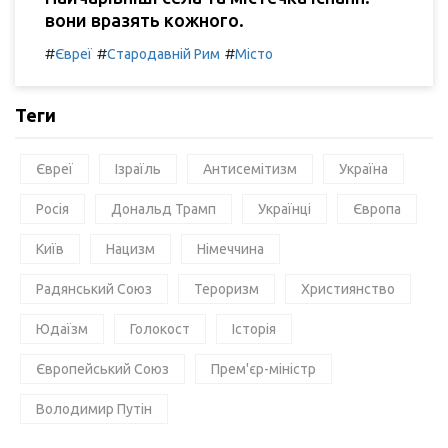
вони вразять кожного.
#
#
#
Євреї
Стародавній Рим
Місто
Теги
Євреї
Ізраїль
Антисемітизм
Україна
Росія
Дональд Трамп
Українці
Європа
Київ
Нацизм
Німеччина
Радянський Союз
Тероризм
Християнство
Юдаїзм
Голокост
Історія
Європейський Союз
Прем'єр-міністр
Володимир Путін