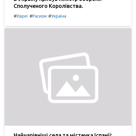
Сполученого Королівства.
#
#
#
Євреї
Расизм
Україна
Найчарівніші села та містечка Іспанії: