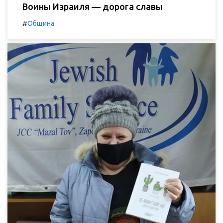
Воины Израиля — дорога славы
#
Община