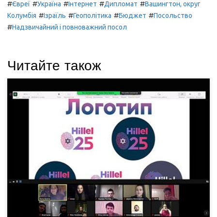
#
#
#
#
#
Євреї
Україна
Інтернет
Дипломат
Вашингтон, округ
#
#
#
#
Колумбія
Ізраїль
Геополітика
Бюджет
Посольство
#
Надзвичайний і повноважний посол
Читайте також