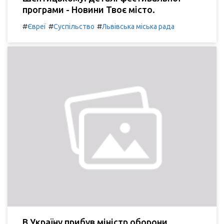
програми - Новини Твоє місто.
#
#
#
Євреї
Суспільство
Львівська міська рада
В Україну прибув міністр оборони