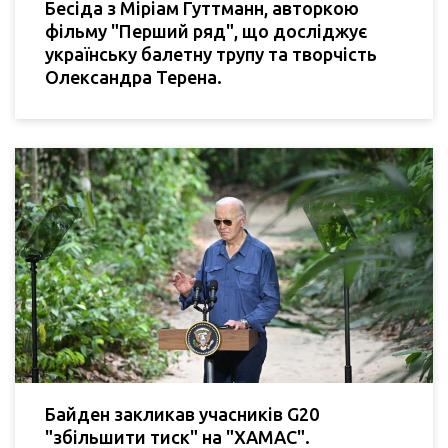
Бесіда з Міріам Гуттманн, авторкою
фільму "Перший ряд", що досліджує
українську балетну трупу та творчість
Олександра Терена.
Байден закликав учасників G20
"збільшити тиск" на "ХАМАС".