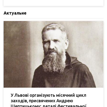
Актуальне
У Львові організують місячний цикл
заходів, присвячених Андрею
Шептицькому: деталі фестивальної