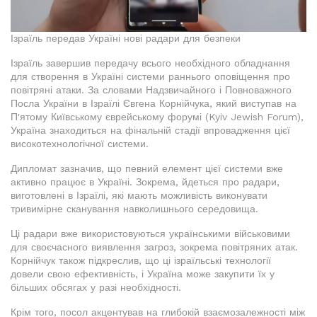
Ізраїль передав Україні нові радари для безпеки
Ізраїль завершив передачу всього необхідного обладнання
для створення в Україні системи раннього оповіщення про
повітряні атаки. За словами Надзвичайного і Повноважного
Посла України в Ізраїлі Євгена Корнійчука, який виступав на
П'ятому Київському єврейському форумі (Kyiv Jewish Forum),
Україна знаходиться на фінальній стадії впровадження цієї
високотехнологічної системи.
Дипломат зазначив, що певний елемент цієї системи вже
активно працює в Україні. Зокрема, йдеться про радари,
виготовлені в Ізраїлі, які мають можливість виконувати
тривимірне сканування навколишнього середовища.
Ці радари вже використовуються українськими військовими
для своєчасного виявлення загроз, зокрема повітряних атак.
Корнійчук також підкреслив, що ці ізраїльські технології
довели свою ефективність, і Україна може закупити їх у
більших обсягах у разі необхідності.
Крім того, посол акцентував на глибокій взаємозалежності між