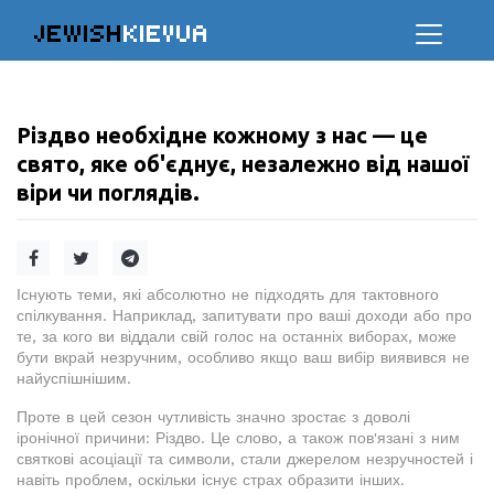
JEWISH
KIEVUA
Різдво необхідне кожному з нас — це
свято, яке об'єднує, незалежно від нашої
віри чи поглядів.
Існують теми, які абсолютно не підходять для тактовного
спілкування. Наприклад, запитувати про ваші доходи або про
те, за кого ви віддали свій голос на останніх виборах, може
бути вкрай незручним, особливо якщо ваш вибір виявився не
найуспішнішим.
Проте в цей сезон чутливість значно зростає з доволі
іронічної причини: Різдво. Це слово, а також пов'язані з ним
святкові асоціації та символи, стали джерелом незручностей і
навіть проблем, оскільки існує страх образити інших.