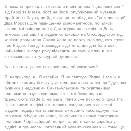
Є чимало прикладів: листівка з привітанням "щасливих свят"
від Гаррі та Меган, пост на блозі, опублікований музеями
Брайтона і Хоува, де йдеться про необхідність "деколонізації"
Діда Мороза для підвищення різноманітності, початкові
школи, які змінили назву Дня різдвяних светрів на День
зимових светрів. На різдвяних заходах на Оксфорд-стріт під
керівництвом мера Садіка Хана не пролунало жодного слова
про Різдво. Такі дії призводять до того, що для багатьох
найчарівніша пора року відходить на задній план в ім'я
інклюзивності та культурної чутливості.
Але ось що цікаво: хто насправді ображається?
Я, наприклад, ні. Я єврейка. Я не святкую Різдво. І все ж я
обожнюю кожну блискучу деталь цього свята: від проїзду повз
будинки з надувними Санта-Клаусами та освітленими
оленями до звуків супермаркетів, які безперервно
транслюють Slade (і, на жаль, тепер уже покійного Кріса Рі).
Цього тижня в офісі я з головою занурилася в секретні
різдвяні подарунки та святкові вікторини, насолоджуючись
голосами збуджених колег, які ділилися своїми святковими
планами. Чорт забирай, попри те, що я єдина єврейка у
відділі, я принесла шоколадний адвент-календар -- тому що,