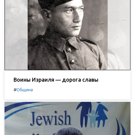
Воины Израиля — дорога славы
#
Община