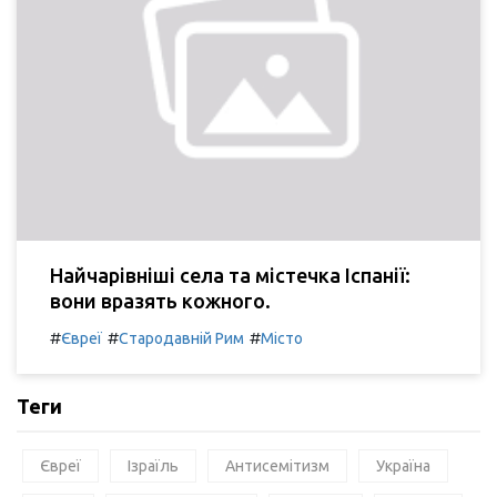
Найчарівніші села та містечка Іспанії:
вони вразять кожного.
#
#
#
Євреї
Стародавній Рим
Місто
Теги
Євреї
Ізраїль
Антисемітизм
Україна