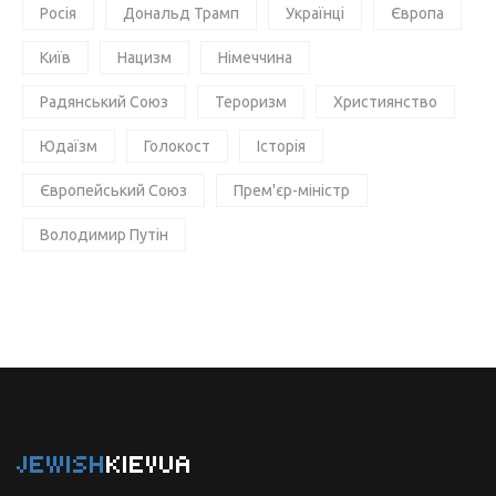
Росія
Дональд Трамп
Українці
Європа
Київ
Нацизм
Німеччина
Радянський Союз
Тероризм
Християнство
Юдаїзм
Голокост
Історія
Європейський Союз
Прем'єр-міністр
Володимир Путін
JEWISH
KIEVUA