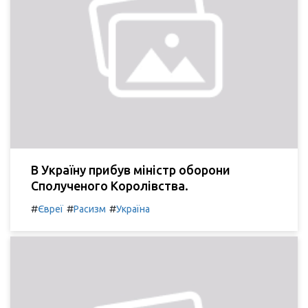
В Україну прибув міністр оборони
Сполученого Королівства.
#
#
#
Євреї
Расизм
Україна