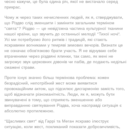
чесно кажучи, це була єдина річ, якої не вистачало серед
прикрас.
Чому ж через таких нечисленних людей, як я, стверджувати,
що Різдво слід зменшити і замінити загальним терміном
"свята"? Різдво — це невід'ємна частина культурної тканини
нашої країни, що звучить до останньої мелодії "Тихої ночі".
Усі ми потребуємо його ритмів і традицій, які стають
яскравими вогниками у темряві зимових вечорів. Визнати це
не означає обов'язково брати участь. Я не відчуваю себе
втраченими через різдвяні ялинки, так само, як мені не
загрожує звук церковних дзвонів чи пабів, де подають недільні
смажені страви.
Проте існує значно більш термінова проблема: кожен
безрадісний, непотрібний жест може виявитися
провокаційним актом, що підсилює дисгармонію замість того,
щоб відзначати різноманітність. Люди, як я, можуть бути
звинувачені в тому, що сприяють зменшенню або
виправданню святкування Різдва, хоча насправді ситуація є
абсолютно протилежною.
"Щасливих свят" від Гаррі та Меган яскраво ілюструє
ситуацію, коли жест, покликаний показати доброзичливість,