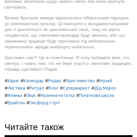
викликає запитання щодо самого свята, яке вони прагнуть
святкувати.
Велика Британія завжди відзначалася ліберальним підходом
до різноманітних культур. Ці принципи є фундаментальними
для її ідентичності як християнської нації, тому не варто
сподіватися, що святковий календар буде змінено, або що
переважна традиція буде прихована під нейтральною
термінологією заради комфорту небагатьох.
Щасливих свят? Це ж нісенітниця. Я хочу побажати всім, хто
святкує, і навіть тим, хто не бере участі у святкових традиціях,
справді щасливого Різдва.
#
#
#
#
#
Євреї
Календар
Різдво
Християнство
Музей
#
#
#
#
#
Листівка
Ритуал
Блог
Супермаркет
Дід Мороз
#
#
#
#
Ялинка
Звук
Музична нотатка
Початкова школа
#
#
Брайтон
Оксфорд-стріт
Читайте також