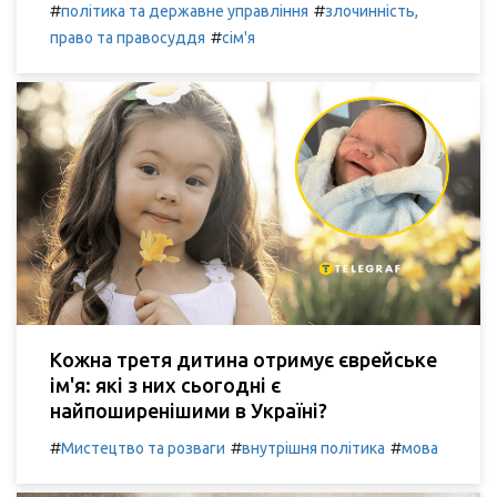
#
#
політика та державне управління
злочинність,
#
право та правосуддя
сім'я
Кожна третя дитина отримує єврейське
ім'я: які з них сьогодні є
найпоширенішими в Україні?
#
#
#
Мистецтво та розваги
внутрішня політика
мова