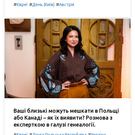
#
#
#
Євреї
День (Київ)
Австрія
Ваші близькі можуть мешкати в Польщі
або Канаді – як їх виявити? Розмова з
експерткою в галузі генеалогії.
#
#
#
Євреї
Друга Польська Республіка
Україна