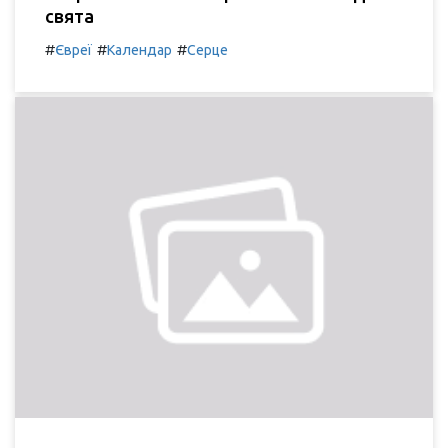
свята
#
#
#
Євреї
Календар
Серце