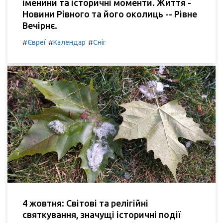
іменини та історичні моменти. Життя -
Новини Рівного та його околиць -- Рівне
Вечірнє.
#
#
#
Євреї
Календар
Сніг
4 жовтня: Світові та релігійні
святкування, значущі історичні події