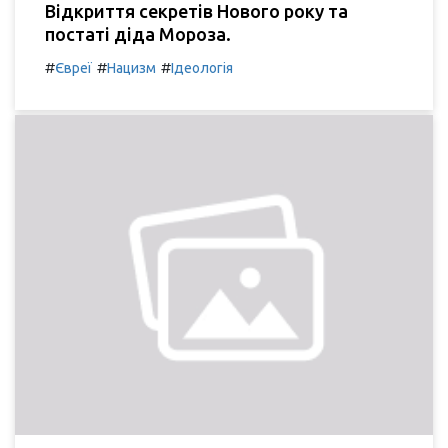
Відкриття секретів Нового року та
постаті діда Мороза.
#
#
#
Євреї
Нацизм
Ідеологія