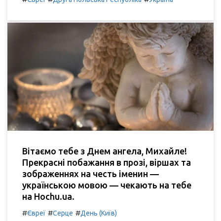
Вітаємо тебе з Днем ангела, Михайле!
Прекрасні побажання в прозі, віршах та
зображеннях на честь іменин —
українською мовою — чекають на тебе
на Hochu.ua.
#
#
#
Євреї
Серце
День (Київ)