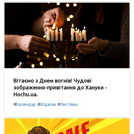
Вітаємо з Днем вогнів! Чудові
зображення-привітання до Хануки -
Hochu.ua.
#
#
#
Календар
Юдаїзм
Листівка