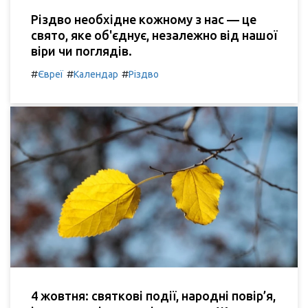
Різдво необхідне кожному з нас — це
свято, яке об'єднує, незалежно від нашої
віри чи поглядів.
#
#
#
Євреї
Календар
Різдво
4 жовтня: святкові події, народні повір’я,