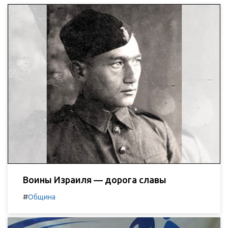
Воины Израиля — дорога славы
#
Община