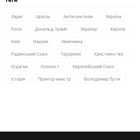
Євреї
Ізраїль
Антисемітизм
Україна
Росія
Дональд Трамп
Українці
Європа
Київ
Нацизм
Німеччина
Радянський Союз
Тероризм
Християнство
Юдаїзм
Голокост
Європейський Союз
Історія
Прем'єр-міністр
Володимир Путін