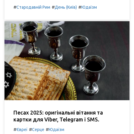
#
#
#
Стародавній Рим
День (Київ)
Юдаїзм
Песах 2025: оригінальні вітання та
картки для Viber, Telegram і SMS.
#
#
#
Євреї
Серце
Юдаїзм