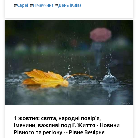
#
#
#
Євреї
Німеччина
День (Київ)
1 жовтня: свята, народні повір'я,
іменини, важливі події. Життя - Новини
Рівного та регіону -- Рівне Вечірнє