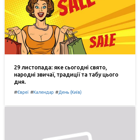
29 листопада: яке сьогодні свято,
народні звичаї, традиції та табу цього
дня.
#
#
#
Євреї
Календар
День (Київ)