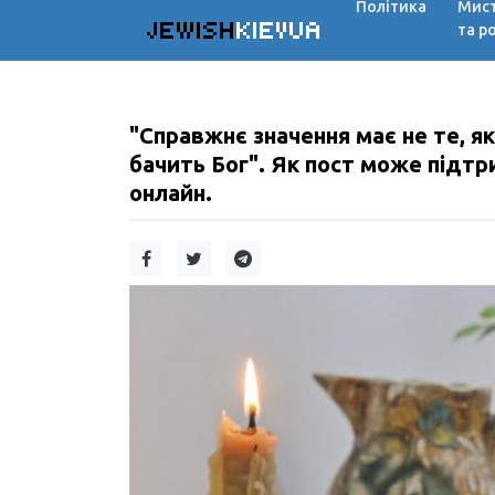
Політика
Мис
JEWISH
KIEVUA
та р
"Справжнє значення має не те, як
бачить Бог". Як пост може підтр
онлайн.