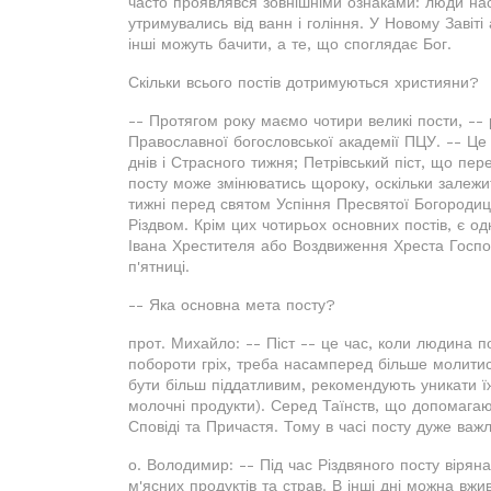
часто проявлявся зовнішніми ознаками: люди нас
утримувались від ванн і гоління. У Новому Завіті
інші можуть бачити, а те, що споглядає Бог.
Скільки всього постів дотримуються християни?
-- Протягом року маємо чотири великі пости, --
Православної богословської академії ПЦУ. -- Це
днів і Страсного тижня; Петрівський піст, що пер
посту може змінюватись щороку, оскільки залежит
тижні перед святом Успіння Пресвятої Богородиці,
Різдвом. Крім цих чотирьох основних постів, є о
Івана Хрестителя або Воздвиження Хреста Господ
п'ятниці.
-- Яка основна мета посту?
прот. Михайло: -- Піст -- це час, коли людина п
побороти гріх, треба насамперед більше молитися
бути більш піддатливим, рекомендують уникати їж
молочні продукти). Серед Таїнств, що допомагают
Сповіді та Причастя. Тому в часі посту дуже важ
о. Володимир: -- Під час Різдвяного посту вірян
м'ясних продуктів та страв. В інші дні можна вж