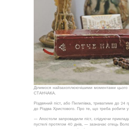
Ділимося найзахоплюючішими моментами цього ун
СТАНЧАКА.
Різдвяний піст, або Пилипівка, триватиме до 24 г
до Різдва Христового. Про те, що треба робити у
— Апостоли запровадили піст, слідуючи приклада
пустелі протягом 40 днів, — зазначає отець Вол