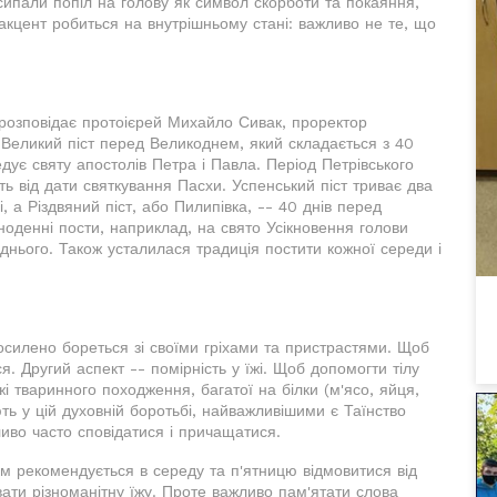
ипали попіл на голову як символ скорботи та покаяння,
 акцент робиться на внутрішньому стані: важливо не те, що
 розповідає протоієрей Михайло Сивак, проректор
 Великий піст перед Великоднем, який складається з 40
едує святу апостолів Петра і Павла. Період Петрівського
ь від дати святкування Пасхи. Успенський піст триває два
 а Різдвяний піст, або Пилипівка, -- 40 днів перед
дноденні пости, наприклад, на свято Усікновення голови
нього. Також усталилася традиція постити кожної середи і
осилено бореться зі своїми гріхами та пристрастями. Щоб
. Другий аспект -- помірність у їжі. Щоб допомогти тілу
і тваринного походження, багатої на білки (м'ясо, яйця,
ь у цій духовній боротьбі, найважливішими є Таїнство
ливо часто сповідатися і причащатися.
ам рекомендується в середу та п'ятницю відмовитися від
ивати різноманітну їжу. Проте важливо пам'ятати слова