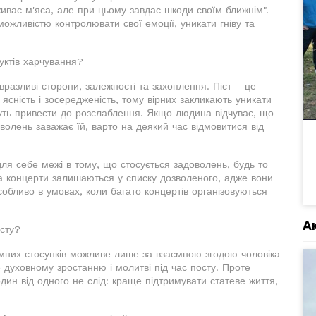
вживає м'яса, але при цьому завдає шкоди своїм ближнім".
ожливістю контролювати свої емоції, уникати гніву та
уктів харчування?
разливі сторони, залежності та захоплення. Піст – це
ясність і зосередженість, тому вірних закликають уникати
уть привести до розслаблення. Якщо людина відчуває, що
оволень заважає їй, варто на деякий час відмовитися від
ля себе межі в тому, що стосується задоволень, будь то
та концерти залишаються у списку дозволеного, адже вони
обливо в умовах, коли багато концертів організовуються
А
осту?
имних стосунків можливе лише за взаємною згодою чоловіка
 духовному зростанню і молитві під час посту. Проте
дин від одного не слід: краще підтримувати статеве життя,