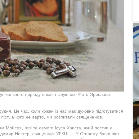
ікального періоду в житті віруючих. Фото Ярослава
рудня. Це час, коли кожен із нас має духовно підготуватися
 піст, а чого не варто, ми розпитали священників.
м Мойсея, Іллі та самого Ісуса Христа, який постив у
одимир Нестер, священник УГКЦ. — У Старому Завіті піст