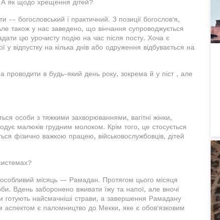
? А як щодо хрещення дітей?
и -- богословський і практичний. З позиції богослов'я,
Але також у нас заведено, що вінчання супроводжується
адати цю урочисту подію на час після посту. Хоча є
ї у відпустку на кілька днів або одруження відбувається на
 проводити в будь-який день року, зокрема й у піст , але
ься особи з тяжкими захворюваннями, вагітні жінки,
 годує малюків грудним молоком. Крім того, це стосується
ються фізично важкою працею, військовослужбовців, дітей
 системах?
є особливий місяць — Рамадан. Протягом цього місяця
оби. Вдень заборонено вживати їжу та напої, але вночі
ни готують найсмачніші страви, а завершення Рамадану
 аспектом є паломництво до Мекки, яке є обов'язковим