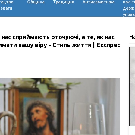
тецтво
Община
Традиция
Антисемитизм
політ
озваги
держ
управ
 нас сприймають оточуючі, а те, як нас
Н
имати нашу віру - Стиль життя | Експрес