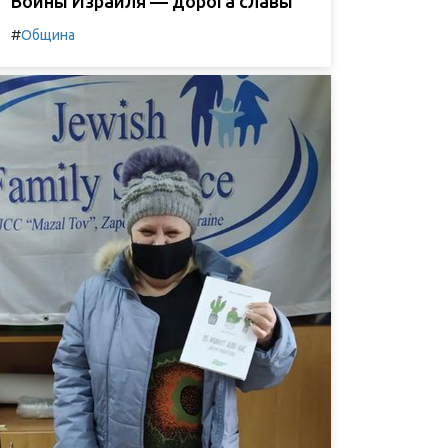
Воины Израиля — дорога славы
#
Община