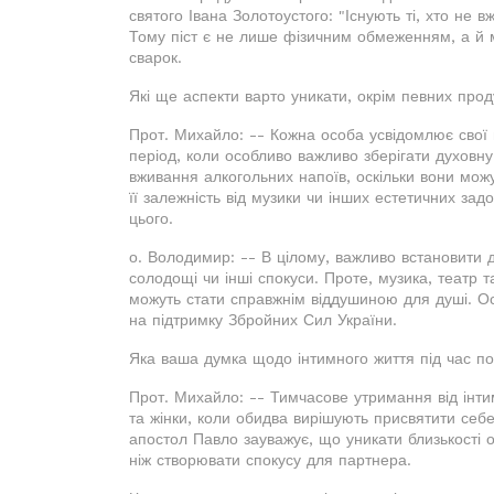
святого Івана Золотоустого: "Існують ті, хто не 
Тому піст є не лише фізичним обмеженням, а й м
сварок.
Які ще аспекти варто уникати, окрім певних прод
Прот. Михайло: -- Кожна особа усвідомлює свої в
період, коли особливо важливо зберігати духовну 
вживання алкогольних напоїв, оскільки вони мож
її залежність від музики чи інших естетичних зад
цього.
о. Володимир: -- В цілому, важливо встановити д
солодощі чи інші спокуси. Проте, музика, театр 
можуть стати справжнім віддушиною для душі. Ос
на підтримку Збройних Сил України.
Яка ваша думка щодо інтимного життя під час п
Прот. Михайло: -- Тимчасове утримання від інт
та жінки, коли обидва вирішують присвятити себе
апостол Павло зауважує, що уникати близькості о
ніж створювати спокусу для партнера.