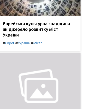
Єврейська культурна спадщина
як джерело розвитку міст
України
#
#
#
Євреї
Україна
Місто