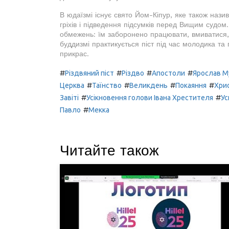
В юдаїзмі існує свято Йом-Кіпур, яке також наз
гріхів і підведення підсумків перед Вищим судо
обмежень: їм заборонено працювати, вмиватися, н
буддизмі практикується піст під час молодика та п
прикрас.
#
#
#
#
Різдвяний піст
Різдво
Апостоли
Ярослав 
#
#
#
#
Церква
Таїнство
Великдень
Покаяння
Хри
#
#
Завіті
Усікновення голови Івана Хрестителя
Ус
#
Павло
Мекка
Читайте також