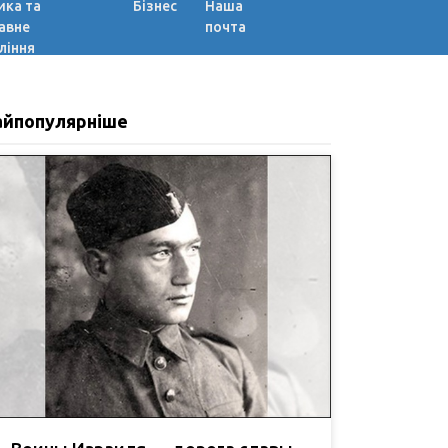
ика та
Бізнес
Наша
авне
почта
ління
айпопулярніше