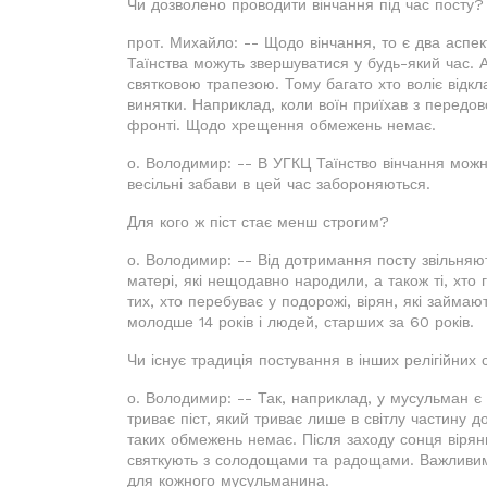
Чи дозволено проводити вінчання під час посту
прот. Михайло: -- Щодо вінчання, то є два аспект
Таїнства можуть звершуватися у будь-який час. 
святковою трапезою. Тому багато хто воліє відкл
винятки. Наприклад, коли воїн приїхав з передово
фронті. Щодо хрещення обмежень немає.
о. Володимир: -- В УГКЦ Таїнство вінчання можна
весільні забави в цей час забороняються.
Для кого ж піст стає менш строгим?
о. Володимир: -- Від дотримання посту звільняют
матері, які нещодавно народили, а також ті, хто
тих, хто перебуває у подорожі, вірян, які займа
молодше 14 років і людей, старших за 60 років.
Чи існує традиція постування в інших релігійних
о. Володимир: -- Так, наприклад, у мусульман 
триває піст, який триває лише в світлу частину д
таких обмежень немає. Після заходу сонця віря
святкують з солодощами та радощами. Важливим
для кожного мусульманина.