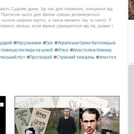
ивають Судним днем. Це час для покаяння, очищення від
м. Протягом цього дня віряни суворо дотримуються
осити шкіряне взуття, а також вживати їжу та напої. У
овного місяця, коли віряни утримуються від їжі, розваг і
#
#
#
Мудрий
Мусульмани
Гріх
Українська Греко-Католицька
#
#
стиянські погляди на шлюб
М'ясо
Апостоли в Новому
#
#
#
пінський піст
Протоієрей
Страсний тиждень
Апостол