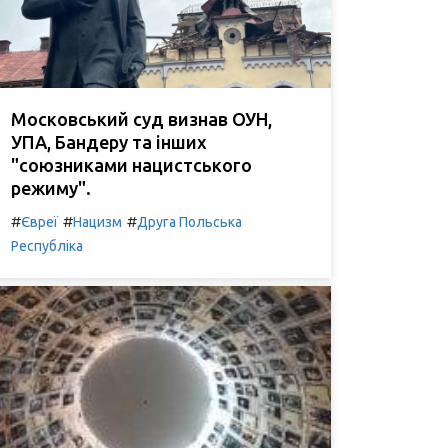
Московський суд визнав ОУН,
УПА, Бандеру та інших
"союзниками нацистського
режиму".
#
#
#
Євреї
Нацизм
Друга Польська
Республіка