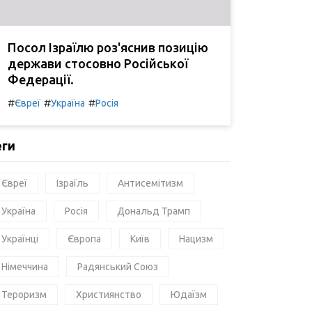
Посол Ізраїлю роз'яснив позицію
держави стосовно Російської
Федерації.
#
#
#
Євреї
Україна
Росія
еги
Євреї
Ізраїль
Антисемітизм
Україна
Росія
Дональд Трамп
Українці
Європа
Київ
Нацизм
Німеччина
Радянський Союз
Тероризм
Християнство
Юдаїзм