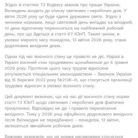
Згідно зі статтею 73 Кодексу законів про працю України,
Великдень входить до списку святкових і неробочих днів. У
квітні 2026 року це буде єдине державне свято. Згідно з
чинними нормами, якщо святковий день випадає на вихідний,
то день відпочинку переноситься на найближчий робочий
день, про що йдеться в статті 67 КЗпП. Таким чином, в
умовах мирного часу понеділок, 13 квітня 2026 року, стане
додатковим вихідним днем.
Однак під час воєнного стану це правило не діє. Наразі в
Україні воєнний стан продовжено щонайменше до 4 травня
2026 року. Протягом цього часу трудові відносини
регулюються спеціальним законодавством - Законом України
від 15 березня 2022 року №2136-IX, що стосується організації
трудових відносин в умовах воєнного стану.
Цей документ визначає, що на час дії воєнного стану норми
статті 73 КЗпП щодо святкових і неробочих днів фактично
призупинені. Відповідно не діє і правило перенесення
вихідного. Тому у 2026 році офіційного додаткового вихідного
після Великодня не передбачено - понеділок, 13 квітня,
залишиться звичайним робочим днем.
Важливо зазначити, що ця норма насамперед стосується