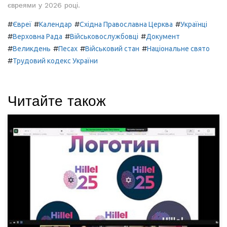
євреями у 2026 році.
#
#
#
#
Євреї
Календар
Східна Православна Церква
Українці
#
#
#
Верховна Рада
Військовослужбовці
Документ
#
#
#
#
Великдень
Песах
Військовий стан
Національне свято
#
Трудовий кодекс України
Читайте також