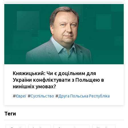
Княжицький: Чи є доцільним для
України конфліктувати з Польщею в
нинішніх умовах?
#
#
#
Євреї
Суспільство
Друга Польська Республіка
Теги