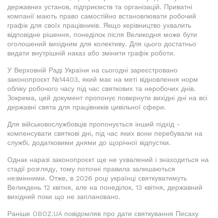
державних установ, підприємств та організацій. Приватні
компанії мають право самостійно встановлювати робочий
графік для своїх працівників. Якщо керівництво ухвалить
відповідне рішення, понеділок після Великодня може бути
оголошений вихідним для колективу. Для цього достатньо
видати внутрішній наказ або змінити графік роботи.
У Верховній Раді України на сьогодні зареєстровано
законопроєкт №14403, який має на меті відновлення норм
обліку робочого часу під час святкових та неробочих днів.
Зокрема, цей документ пропонує повернути вихідні дні на всі
державні свята для працівників цивільної сфери.
Для військовослужбовців пропонується інший підхід -
компенсувати святкові дні, під час яких вони перебували на
службі, додатковими днями до щорічної відпустки.
Однак наразі законопроєкт ще не ухвалений і знаходиться на
стадії розгляду, тому поточні правила залишаються
незмінними. Отже, в 2026 році українці святкуватимуть
Великдень 12 квітня, але на понеділок, 13 квітня, державний
вихідний поки що не заплановано.
Раніше OBOZ.UA повідомляв про дати святкування Песаху