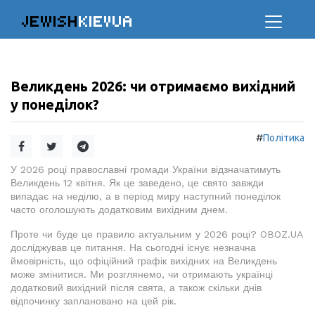
JEWISH
KIEVUA
Великдень 2026: чи отримаємо вихідний
у понеділок?
#
Політика
У 2026 році православні громади України відзначатимуть
Великдень 12 квітня. Як це заведено, це свято завжди
випадає на неділю, а в період миру наступний понеділок
часто оголошують додатковим вихідним днем.
Проте чи буде це правило актуальним у 2026 році? OBOZ.UA
досліджував це питання. На сьогодні існує незначна
ймовірність, що офіційний графік вихідних на Великдень
може змінитися. Ми розглянемо, чи отримають українці
додатковий вихідний після свята, а також скільки днів
відпочинку заплановано на цей рік.