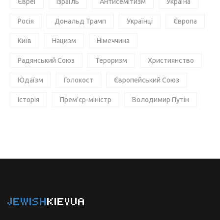
Євреї
Ізраїль
Антисемітизм
Україна
Росія
Дональд Трамп
Українці
Європа
Київ
Нацизм
Німеччина
Радянський Союз
Тероризм
Християнство
Юдаїзм
Голокост
Європейський Союз
Історія
Прем'єр-міністр
Володимир Путін
JEWISH
KIEVUA