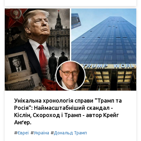
Унікальна хронологія справи "Трамп та
Росія": Наймасштабніший скандал -
Кіслін, Скороход і Трамп - автор Крейг
Анґер.
#
#
#
Євреї
Україна
Дональд Трамп