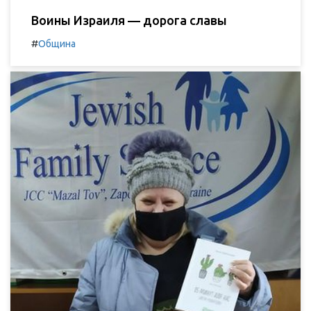
Воины Израиля — дорога славы
#
Община