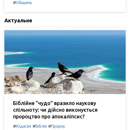
#
Община
Актуальне
Біблійне "чудо" вразило наукову
спільноту: чи дійсно виконується
пророцтво про апокаліпсис?
#
#
#
Юдаїзм
Біблія
Пророк