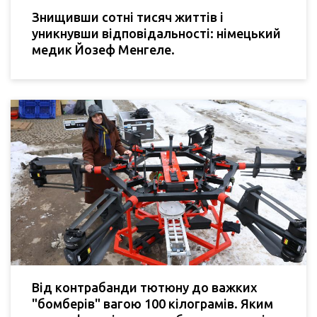
Знищивши сотні тисяч життів і
уникнувши відповідальності: німецький
медик Йозеф Менгеле.
Від контрабанди тютюну до важких
"бомберів" вагою 100 кілограмів. Яким