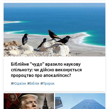
Біблійне "чудо" вразило наукову
спільноту: чи дійсно виконується
пророцтво про апокаліпсис?
#
#
#
Юдаїзм
Біблія
Пророк