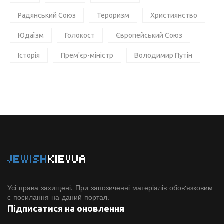
Радянський Союз
Тероризм
Християнство
Юдаїзм
Голокост
Європейський Союз
Історія
Прем'єр-міністр
Володимир Путін
JEWISH
KIEVUA
Усі права захищені. При запозиченні матеріалів обов'язковим
є посилання на даний портал.
Підписатися на оновлення