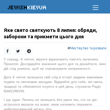
JEWISH
KIEVUA
Яке свято святкують 8 липня: обряди,
заборони та прикмети цього дня
#
Мистецтво та розваги
У середу, 8 липня, віруючі відзначають пам'ять мученика
Прокопія. Досліджуйте значення цього дня та дізнайтеся, яких
дій слід уникати, щоб не спровокувати неприємності.
Дата 8 липня залишила свій слід в історії завдяки важливим
подіям та святковим заходам. Відкрийте для себе, які свята,
традиції та обмеження існують в цей день, слухаючи Радіо
МАКСИМУМ.
І ще одне: Липень не залишить без уваги тих, хто не діє:
астрологи вказали на знаки, яким належить пережити
найінтенсивніший місяць літа.