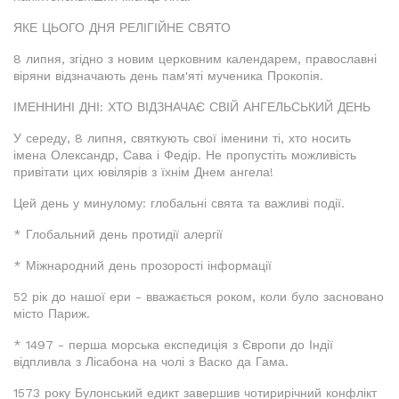
ЯКЕ ЦЬОГО ДНЯ РЕЛІГІЙНЕ СВЯТО
8 липня, згідно з новим церковним календарем, православні
віряни відзначають день пам'яті мученика Прокопія.
ІМЕННИНІ ДНІ: ХТО ВІДЗНАЧАЄ СВІЙ АНГЕЛЬСЬКИЙ ДЕНЬ
У середу, 8 липня, святкують свої іменини ті, хто носить
імена Олександр, Сава і Федір. Не пропустіть можливість
привітати цих ювілярів з їхнім Днем ангела!
Цей день у минулому: глобальні свята та важливі події.
* Глобальний день протидії алергії
* Міжнародний день прозорості інформації
52 рік до нашої ери - вважається роком, коли було засновано
місто Париж.
* 1497 - перша морська експедиція з Європи до Індії
відпливла з Лісабона на чолі з Васко да Гама.
1573 року Булонський едикт завершив чотирирічний конфлікт