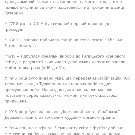
турецькими військами та захоплення самого Петра I, якого
пізніше викупили за значні коштовності на прохання цариці
Катерини.
* 1796 рік - в США був виданий перший паспорт для
громадян.
* 1889 - вперше побачила світ фінансова газета "The Wall
Street Journal".
*1913 - відбулися фінальні вибори до Галицького крайового
сейму, в результаті яких число українських депутатів зросло
майже в два рази (з 16 до 31).
У 1916 році було видано указ, що передбачав мобілізацію 400
тисяч мешканців Туркестану та степових регіонів для
примусових робіт. Внаслідок цього виявилося масове
повстання серед казахських племен, яке було жорстоко
придушене.
У 1918 році було засновано Державний сенат Української
Держави, який став головним судовим органом країни.
У 2014 році на півфіналі Чемпіонату світу з футболу збірна
Німеччини здобула вражаючу перемогу над господарями