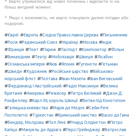
* Варто утриматися від нових починань і відкласти їх на
більш вигідний момент.
* Якщо є можливість, не варто планувати далекі поїздки або
подорожі.
#
#
#
#
Євреї
Європа
Східна Православна Церква
Письменник
#
#
#
#
#
Росія
Радянський Союз
Українці
Москва
Індія
#
#
#
#
#
#
Франція
Поет
Париж
Паспорт
Композитор
Фільм
#
#
#
#
#
Винахідник
Театр
Мобілізація
Швеція
Лісабон
#
#
#
#
#
Османська імперія
Яків
Японія
Гугеноти
Гетьман
#
#
#
#
Шведи
Художник
Російське царство
Військово-
#
#
#
морський флот
Полтава
Іван Мазепа
Іван Виговський
#
#
#
Фердинанд I Австрійський
Радіо Максимум
Велика
#
#
#
#
Британія
Америка
Режисер
Петро Великий
Джон Д.
#
#
Рокфеллер
Карл XII, король Швеції
Битва під Конотопом
#
#
#
Галицька князівство
Марія де Медічі
Сейм Речі
#
#
#
Посполитої
Туркестан
Кримський ханство
Васко да Гама
#
#
#
#
Бендер, Молдова
Пол Лені
Річард Олдінгтон
Петро
#
#
#
Капіца
Мануель де Арріага
Персі Грейнджер
Ватрослав