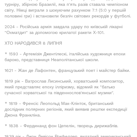
турніру, збірною Бразилії, яка п'ять разів ставала чемпіоном
світу. Німці виграли з шокуючим рахунком 7:1 (5:0 у першій
половині гри) і встановили безліч світових рекордів у футболі.
2024 - Російська армія завдала удару по київській лікарні
"Охматдит" за допомогою крилатої ракети Х-101.
ХТО НАРОДИВСЯ 8 ЛИПНЯ
* 1593 - Артемізія Джентілескі, італійська художниця епохи
бароко, представниця Неаполітанської школи.
1621 - Жан де Лафонтен, французький поет і майстер байки.
1819 рік - Ватрослав Лисинський, хорватський композитор,
який представляє епоху ілліризму, відомий як "батько
сучасної хорватської та південнослов'янської музики".
* 1819 - Френсіс Леопольд Мак-Клінток, британський
дослідник полярних регіонів, який виявив рештки експедиції
Джона Франкліна.
* 1838 - Фердинанд фон Цепелін, творець дирижаблів.
1839 рік - Джон Девісон Рокфеллер, видатний американський