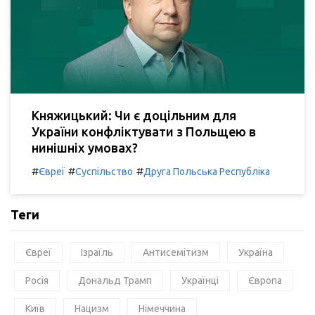
Княжицький: Чи є доцільним для
України конфліктувати з Польщею в
нинішніх умовах?
#
#
#
Євреї
Суспільство
Друга Польська Республіка
Теги
Євреї
Ізраїль
Антисемітизм
Україна
Росія
Дональд Трамп
Українці
Європа
Київ
Нацизм
Німеччина