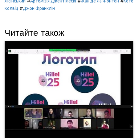
#
#
#
Лісінський
Артемізія Джентілескі
Жан де Ла Фонтен
Кете
#
Колвіц
Джон Франклін
Читайте також