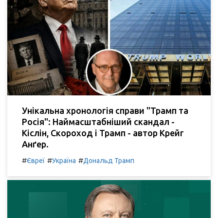
Унікальна хронологія справи "Трамп та
Росія": Наймасштабніший скандал -
Кіслін, Скороход і Трамп - автор Крейг
Анґер.
#
#
#
Євреї
Україна
Дональд Трамп