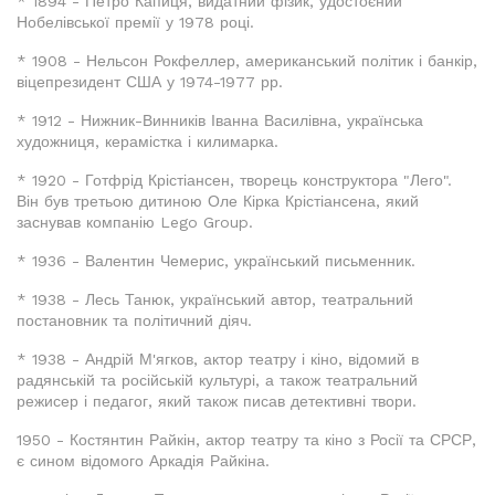
* 1894 - Петро Капиця, видатний фізик, удостоєний
Нобелівської премії у 1978 році.
* 1908 - Нельсон Рокфеллер, американський політик і банкір,
віцепрезидент США у 1974-1977 рр.
* 1912 - Нижник-Винників Іванна Василівна, українська
художниця, керамістка і килимарка.
* 1920 - Готфрід Крістіансен, творець конструктора "Лего".
Він був третьою дитиною Оле Кірка Крістіансена, який
заснував компанію Lego Group.
* 1936 - Валентин Чемерис, український письменник.
* 1938 - Лесь Танюк, український автор, театральний
постановник та політичний діяч.
* 1938 - Андрій М'ягков, актор театру і кіно, відомий в
радянській та російській культурі, а також театральний
режисер і педагог, який також писав детективні твори.
1950 - Костянтин Райкін, актор театру та кіно з Росії та СРСР,
є сином відомого Аркадія Райкіна.