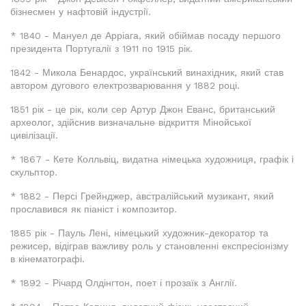
бізнесмен у нафтовій індустрії.
* 1840 - Мануел де Арріага, який обіймав посаду першого
президента Португалії з 1911 по 1915 рік.
1842 - Микола Бенардос, український винахідник, який став
автором дугового електрозварювання у 1882 році.
1851 рік - це рік, коли сер Артур Джон Еванс, британський
археолог, здійснив визначальне відкриття Мінойської
цивілізації.
* 1867 - Кете Колльвіц, видатна німецька художниця, графік і
скульптор.
* 1882 - Персі Грейнджер, австралійський музикант, який
прославився як піаніст і композитор.
1885 рік - Пауль Лені, німецький художник-декоратор та
режисер, відіграв важливу роль у становленні експресіонізму
в кінематографі.
* 1892 - Річард Олдінгтон, поет і прозаїк з Англії.