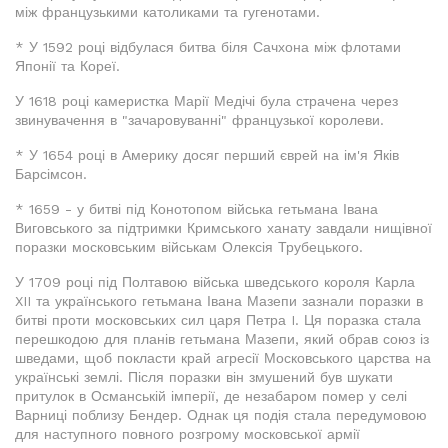
між французькими католиками та гугенотами.
* У 1592 році відбулася битва біля Сачхона між флотами
Японії та Кореї.
У 1618 році камеристка Марії Медічі була страчена через
звинувачення в "зачаровуванні" французької королеви.
* У 1654 році в Америку досяг перший єврей на ім'я Яків
Барсімсон.
* 1659 - у битві під Конотопом війська гетьмана Івана
Виговського за підтримки Кримського ханату завдали нищівної
поразки московським військам Олексія Трубецького.
У 1709 році під Полтавою війська шведського короля Карла
XII та українського гетьмана Івана Мазепи зазнали поразки в
битві проти московських сил царя Петра I. Ця поразка стала
перешкодою для планів гетьмана Мазепи, який обрав союз із
шведами, щоб покласти край агресії Московського царства на
українські землі. Після поразки він змушений був шукати
притулок в Османській імперії, де незабаром помер у селі
Варниці поблизу Бендер. Однак ця подія стала передумовою
для наступного повного розгрому московської армії