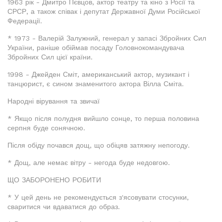
1963 рік - Дмитро Пєвцов, актор театру та кіно з Росії та
СРСР, а також співак і депутат Державної Думи Російської
Федерації.
* 1973 - Валерій Залужний, генерал у запасі Збройних Сил
України, раніше обіймав посаду Головнокомандувача
Збройних Сил цієї країни.
1998 - Джейден Сміт, американський актор, музикант і
танцюрист, є сином знаменитого актора Вілла Сміта.
Народні вірування та звичаї
* Якщо після полудня вийшло сонце, то перша половина
серпня буде сонячною.
Після обіду почався дощ, що обіцяв затяжну непогоду.
* Дощ, але немає вітру - негода буде недовгою.
ЩО ЗАБОРОНЕНО РОБИТИ
* У цей день не рекомендується з'ясовувати стосунки,
сваритися чи вдаватися до образ.