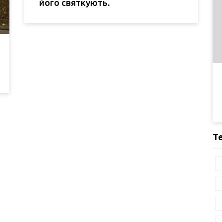
його святкують.
Т