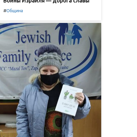
Воины Израиля — дорога славы
#
Община