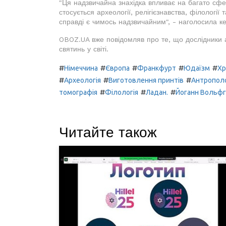
"Ця надзвичайна знахідка впливає на багато сфе
стосується археології, релігієзнавства, філології 
справді є чимось надзвичайним", - наголосила ке
OBOZ.UA вже повідомляв про те, що дослідники а
святинь у світі.
#
#
#
#
#
Німеччина
Європа
Франкфурт
Юдаїзм
Хр
#
#
#
Археологія
Виготовлення принтів
Антрополо
#
#
#
томографія
Філологія
Ладан.
Йоганн Вольфг
Читайте також