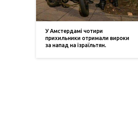
У Амстердамі чотири
прихильники отримали вироки
за напад на ізраїльтян.