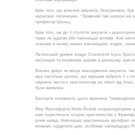
Крім того, що власник амулета, безсумнівно, бу
написано латиницею. "Зазвичай такі написи на а
професор Шольц.
Крім того, аж до V століття амулети з дорогоцінн
таких як іудаїзм або язичницькі впливи. Але екс
оскільки в ньому немає язичницьких згадок, таки
Латинський уривок згадує Спасителя Ісуса Христ
місіонерів та керівників церкви в ранньому христи
Вчених дивує як місце знаходження амулета, так і
віру настільки цінною, що вирішив забрати її з 
свідчень чистого християнства на північ від Альп
були виявлені.
Експерти називають цього вірянина "первоцвітом 
Мер Франкфурта Майк Йозеф охарактеризував це в
нам переглянути історію християнства у Франкф
років назад. Найперша християнська артефакт на 
можемо гордитися цим, особливо напередодні Різ