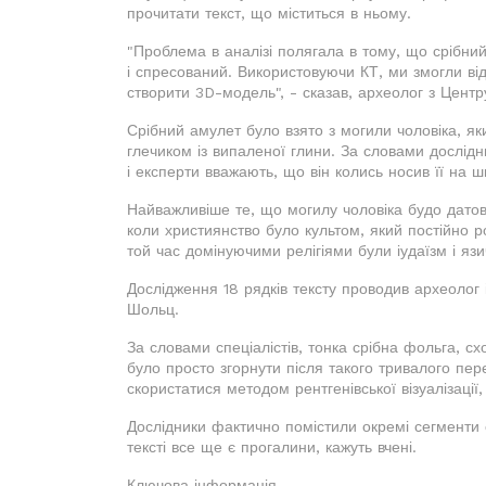
прочитати текст, що міститься в ньому.
"Проблема в аналізі полягала в тому, що срібний 
і спресований. Використовуючи КТ, ми змогли ві
створити 3D-модель", - сказав, археолог з Центр
Срібний амулет було взято з могили чоловіка, я
глечиком із випаленої глини. За словами дослідн
і експерти вважають, що він колись носив її на ш
Найважливіше те, що могилу чоловіка будо датов
коли християнство було культом, який постійно 
той час домінуючими релігіями були іудаїзм і язи
Дослідження 18 рядків тексту проводив археолог
Шольц.
За словами спеціалістів, тонка срібна фольга, 
було просто згорнути після такого тривалого пе
скористатися методом рентгенівської візуалізації
Дослідники фактично помістили окремі сегменти
тексті все ще є прогалини, кажуть вчені.
Ключова інформація