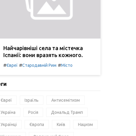
Найчарівніші села та містечка
Іспанії: вони вразять кожного.
#
#
#
Євреї
Стародавній Рим
Місто
еги
Євреї
Ізраїль
Антисемітизм
Україна
Росія
Дональд Трамп
Українці
Європа
Київ
Нацизм