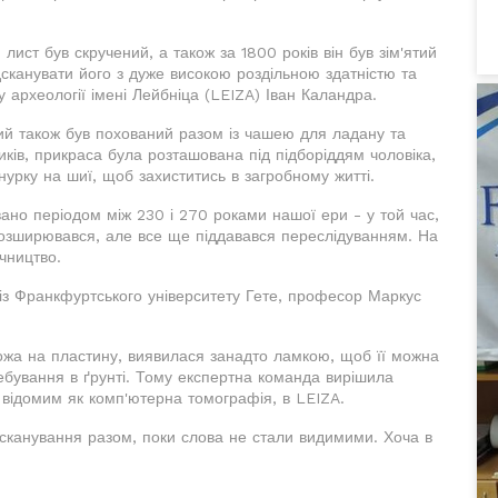
лист був скручений, а також за 1800 років він був зім'ятий
дсканувати його з дуже високою роздільною здатністю та
у археології імені Лейбніца (LEIZA) Іван Каландра.
кий також був похований разом із чашею для ладану та
иків, прикраса була розташована під підборіддям чоловіка,
нурку на шиї, щоб захиститись в загробному житті.
ано періодом між 230 і 270 роками нашої ери - у той час,
розширювався, але все ще піддавався переслідуванням. На
чництво.
 із Франкфуртського університету Гете, професор Маркус
схожа на пластину, виявилася занадто ламкою, щоб її можна
ребування в ґрунті. Тому експертна команда вирішила
, відомим як комп'ютерна томографія, в LEIZA.
 сканування разом, поки слова не стали видимими. Хоча в