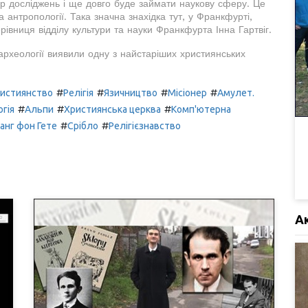
р досліджень і ще довго буде займати наукову сферу. Це
та антропології. Така значна знахідка тут, у Франкфурті,
рівниця відділу культури та науки Франкфурта Інна Гартвіг.
рхеології виявили одну з найстаріших християнських
#
#
#
#
истиянство
Релігія
Язичництво
Місіонер
Амулет.
#
#
#
гія
Альпи
Християнська церква
Комп'ютерна
#
#
анг фон Гете
Срібло
Релігієзнавство
А