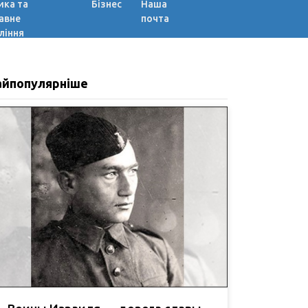
ика та
Бізнес
Наша
авне
почта
ління
айпопулярніше