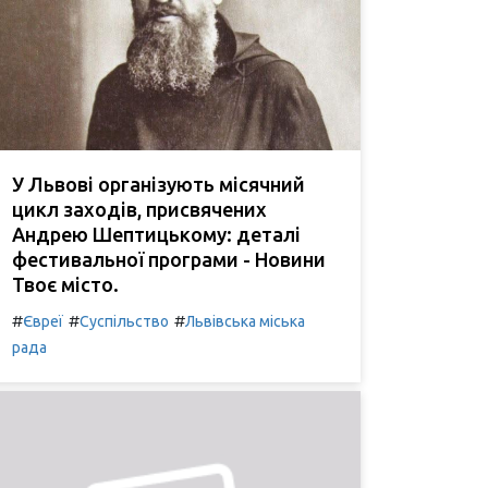
У Львові організують місячний
цикл заходів, присвячених
Андрею Шептицькому: деталі
фестивальної програми - Новини
Твоє місто.
#
#
#
Євреї
Суспільство
Львівська міська
рада