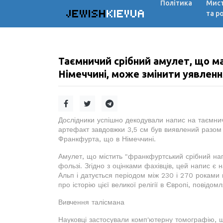
Політика
Мис
JEWISH
KIEVUA
та р
Таємничий срібний амулет, що має
Німеччині, може змінити уявленн
Дослідники успішно декодували напис на таємнич
артефакт завдовжки 3,5 см був виявлений разом 
Франкфурта, що в Німеччині.
Амулет, що містить "франкфуртський срібний нап
фользі. Згідно з оцінками фахівців, цей напис є 
Альп і датується періодом між 230 і 270 роками 
про історію цієї великої релігії в Європі, повідомл
Вивчення талісмана
Науковці застосували комп'ютерну томографію, що