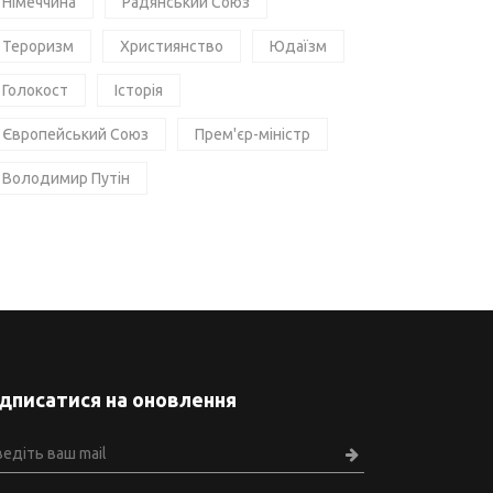
Німеччина
Радянський Союз
Тероризм
Християнство
Юдаїзм
Голокост
Історія
Європейський Союз
Прем'єр-міністр
Володимир Путін
ідписатися на оновлення