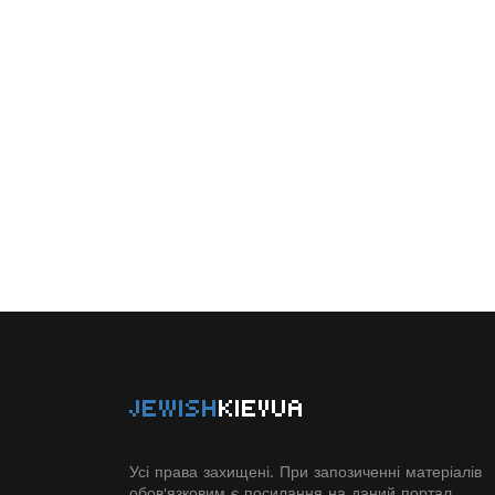
JEWISH
KIEVUA
Усі права захищені. При запозиченні матеріалів
обов'язковим є посилання на даний портал.