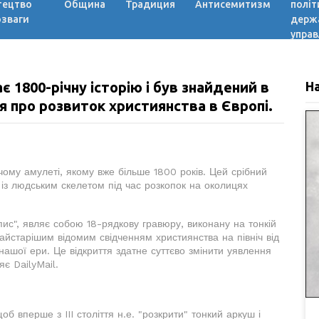
тецтво
Община
Традиция
Антисемитизм
політ
озваги
держ
управ
 1800-річну історію і був знайдений в
Н
я про розвиток християнства в Європі.
ому амулеті, якому вже більше 1800 років. Цей срібний
із людським скелетом під час розкопок на околицях
ис", являє собою 18-рядкову гравюру, виконану на тонкій
найстарішим відомим свідченням християнства на північ від
нашої ери. Це відкриття здатне суттєво змінити уявлення
яє DailyMail.
б вперше з III століття н.е. "розкрити" тонкий аркуш і