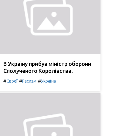
В Україну прибув міністр оборони
Сполученого Королівства.
#
#
#
Євреї
Расизм
Україна