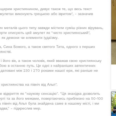
в щирим християнином, дивує також те, що весь текст
мулетах виконують грецькою або івритом", - зазначив
их металів цього типу завжди містили суміш різних вірувань,
перти описують цей амулет як "чисто християнський",
х як демони чи елементи іудаїзму.
а, Сина Божого, а також святого Тита, одного з перших
янстві.
 його вік, а також чоловік, який вважав свою християнську
собою в останню путь. Це одні з найраніших автентичних
, датовані між 230 і 270 роками нашої ери, які раніше не
християнства на північ від Альп".
ідкриття як "наукову сенсацію". "Ця знахідка дозволить
урті та за його межами, повертаючись приблизно на 50-100
північ від Альп була знайдена саме в нашому місті, і ми
два," - підкреслив мер.