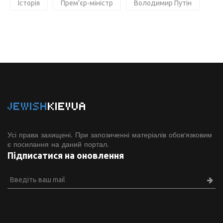
Історія
Прем'єр-міністр
Володимир Путін
JEWISH
KIEVUA
Усі права захищені. При запозиченні матеріалів обов'язковим
є посилання на даний портал.
Підписатися на оновлення