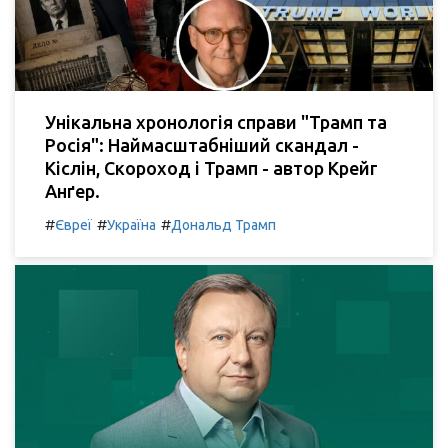
Унікальна хронологія справи "Трамп та
Росія": Наймасштабніший скандал -
Кіслін, Скороход і Трамп - автор Крейг
Анґер.
#
#
#
Євреї
Україна
Дональд Трамп