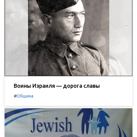
Воины Израиля — дорога славы
#
Община