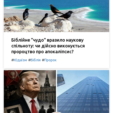
Біблійне "чудо" вразило наукову
спільноту: чи дійсно виконується
пророцтво про апокаліпсис?
#
#
#
Юдаїзм
Біблія
Пророк