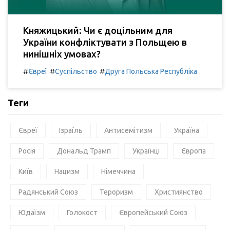
Княжицький: Чи є доцільним для
України конфліктувати з Польщею в
нинішніх умовах?
#
#
#
Євреї
Суспільство
Друга Польська Республіка
Теги
Євреї
Ізраїль
Антисемітизм
Україна
Росія
Дональд Трамп
Українці
Європа
Київ
Нацизм
Німеччина
Радянський Союз
Тероризм
Християнство
Юдаїзм
Голокост
Європейський Союз