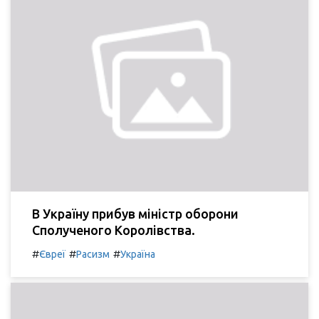
В Україну прибув міністр оборони
Сполученого Королівства.
#
#
#
Євреї
Расизм
Україна