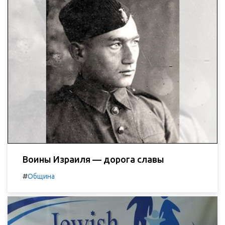
Воины Израиля — дорога славы
#
Община