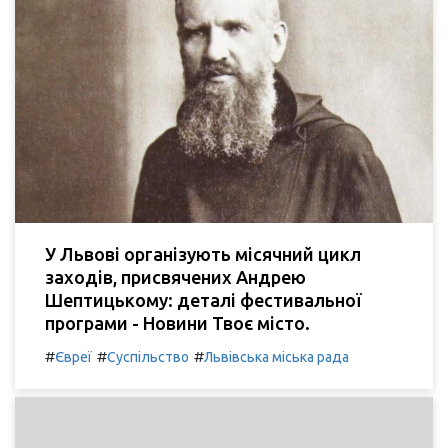
У Львові організують місячний цикл
заходів, присвячених Андрею
Шептицькому: деталі фестивальної
програми - Новини Твоє місто.
#
#
#
Євреї
Суспільство
Львівська міська рада