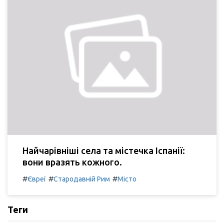
Найчарівніші села та містечка Іспанії:
вони вразять кожного.
#
#
#
Євреї
Стародавній Рим
Місто
Теги