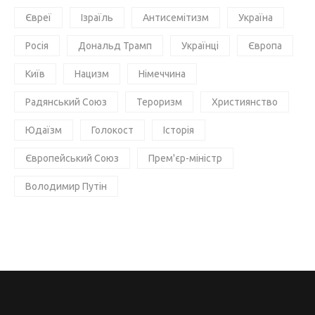
Євреї
Ізраїль
Антисемітизм
Україна
Росія
Дональд Трамп
Українці
Європа
Київ
Нацизм
Німеччина
Радянський Союз
Тероризм
Християнство
Юдаїзм
Голокост
Історія
Європейський Союз
Прем'єр-міністр
Володимир Путін