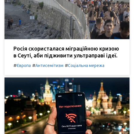
Росія скористалася міграційною кризою
в Сеуті, аби підживити ультраправі ідеї.
#
#
#
Європа
Антисемітизм
Соціальна мережа