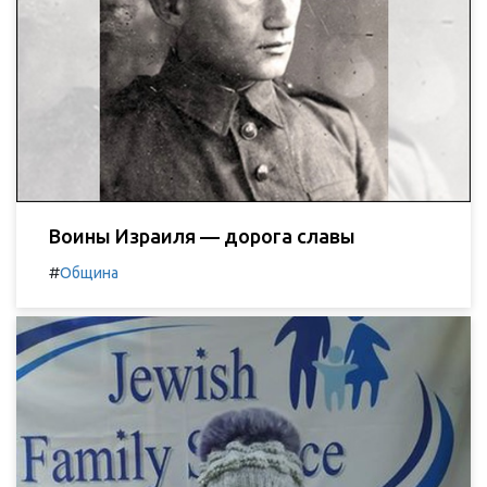
Воины Израиля — дорога славы
#
Община