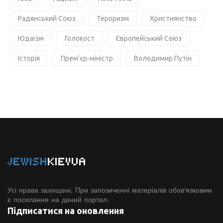
Радянський Союз
Тероризм
Християнство
Юдаїзм
Голокост
Європейський Союз
Історія
Прем'єр-міністр
Володимир Путін
JEWISH
KIEVUA
Усі права захищені. При запозиченні матеріалів обов'язковим
є посилання на даний портал.
Підписатися на оновлення