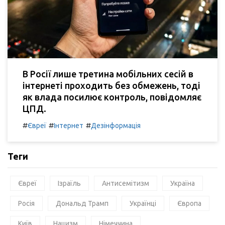
В Росії лише третина мобільних сесій в
інтернеті проходить без обмежень, тоді
як влада посилює контроль, повідомляє
ЦПД.
#
#
#
Євреї
Інтернет
Дезінформація
Теги
Євреї
Ізраїль
Антисемітизм
Україна
Росія
Дональд Трамп
Українці
Європа
Київ
Нацизм
Німеччина