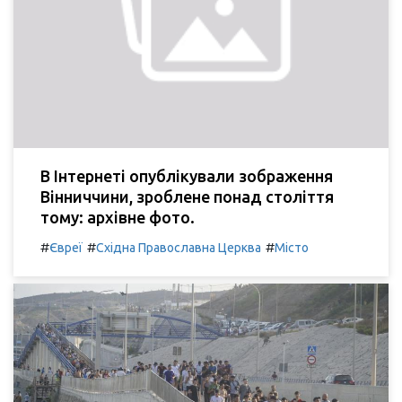
В Інтернеті опублікували зображення
Вінниччини, зроблене понад століття
тому: архівне фото.
#
#
#
Євреї
Східна Православна Церква
Місто