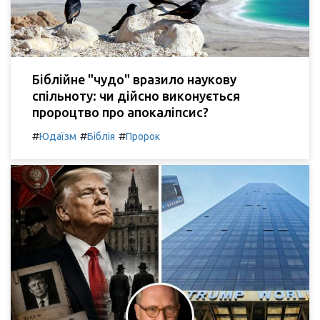
Біблійне "чудо" вразило наукову
спільноту: чи дійсно виконується
пророцтво про апокаліпсис?
#
#
#
Юдаїзм
Біблія
Пророк