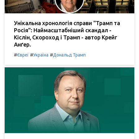
Унікальна хронологія справи "Трамп та
Росія": Наймасштабніший скандал -
Кіслін, Скороход і Трамп - автор Крейг
Анґер.
#
#
#
Євреї
Україна
Дональд Трамп