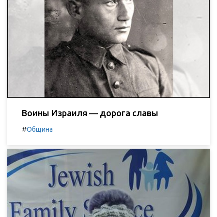
Воины Израиля — дорога славы
#
Община