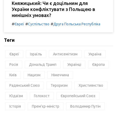
Княжицький: Чи є доцільним для
України конфліктувати з Польщею в
нинішніх умовах?
#
#
#
Євреї
Суспільство
Друга Польська Республіка
Теги
Євреї
Ізраїль
Антисемітизм
Україна
Росія
Дональд Трамп
Українці
Європа
Київ
Нацизм
Німеччина
Радянський Союз
Тероризм
Християнство
Юдаїзм
Голокост
Європейський Союз
Історія
Прем'єр-міністр
Володимир Путін