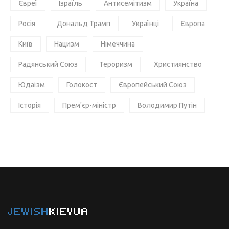
Євреї
Ізраїль
Антисемітизм
Україна
Росія
Дональд Трамп
Українці
Європа
Київ
Нацизм
Німеччина
Радянський Союз
Тероризм
Християнство
Юдаїзм
Голокост
Європейський Союз
Історія
Прем'єр-міністр
Володимир Путін
JEWISH
KIEVUA