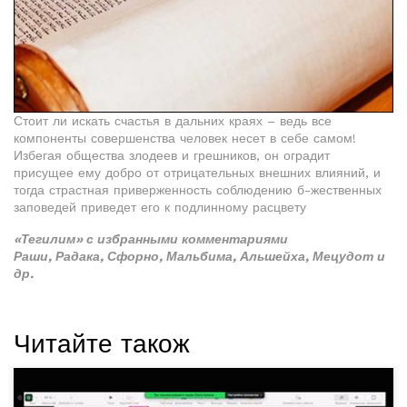
Стоит ли искать счастья в дальних краях – ведь все
компоненты совершенства человек несет в себе самом!
Избегая общества злодеев и грешников, он оградит
присущее ему добро от отрицательных внешних влияний, и
тогда страстная приверженность соблюдению б-жественных
заповедей приведет его к подлинному расцвету
«Тегилим» с избранными комментариями
Раши, Радака, Сфорно, Мальбима, Альшейха, Мецудот и
др.
Читайте також