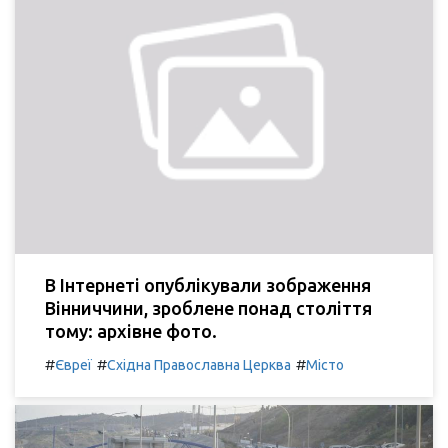
В Інтернеті опублікували зображення
Вінниччини, зроблене понад століття
тому: архівне фото.
#
#
#
Євреї
Східна Православна Церква
Місто