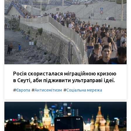
Росія скористалася міграційною кризою
в Сеуті, аби підживити ультраправі ідеї.
#
#
#
Європа
Антисемітизм
Соціальна мережа