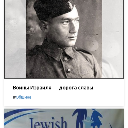
Воины Израиля — дорога славы
#
Община