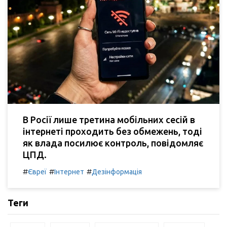
В Росії лише третина мобільних сесій в
інтернеті проходить без обмежень, тоді
як влада посилює контроль, повідомляє
ЦПД.
#
#
#
Євреї
Інтернет
Дезінформація
Теги