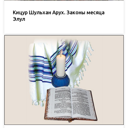
Кицур Шульхан Арух. Законы месяца
Элул