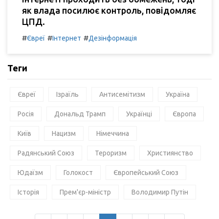
як влада посилює контроль, повідомляє
ЦПД.
#
#
#
Євреї
Інтернет
Дезінформація
Теги
Євреї
Ізраїль
Антисемітизм
Україна
Росія
Дональд Трамп
Українці
Європа
Київ
Нацизм
Німеччина
Радянський Союз
Тероризм
Християнство
Юдаїзм
Голокост
Європейський Союз
Історія
Прем'єр-міністр
Володимир Путін