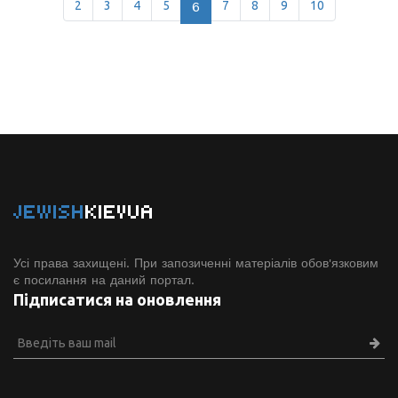
2
3
4
5
6
7
8
9
10
JEWISH
KIEVUA
Усі права захищені. При запозиченні матеріалів обов'язковим
є посилання на даний портал.
Підписатися на оновлення