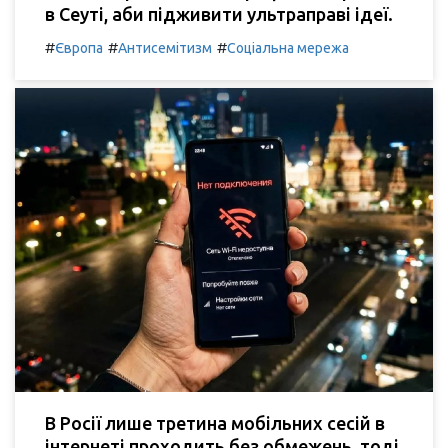
в Сеуті, аби підживити ультраправі ідеї.
#
#
#
Європа
Антисемітизм
Соціальна мережа
В Росії лише третина мобільних сесій в
інтернеті проходить без обмежень, тоді