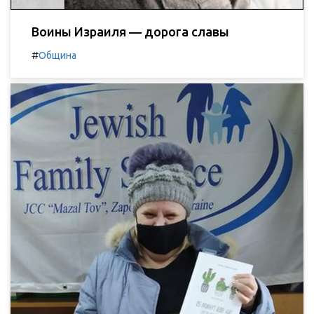
Воины Израиля — дорога славы
#
Община