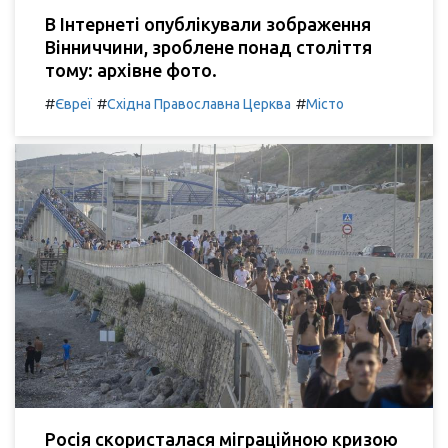
В Інтернеті опублікували зображення
Вінниччини, зроблене понад століття
тому: архівне фото.
#
#
#
Євреї
Східна Православна Церква
Місто
Росія скористалася міграційною кризою