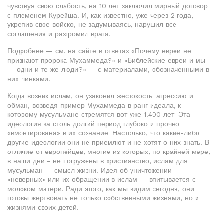
чувствуя свою слабость, на 10 лет заключил мирный договор
с племенем Курейша. И, как известно, уже через 2 года,
укрепив свое войско, не задумываясь, нарушил все
соглашения и разгромил врага.
Подробнее — см. на сайте в ответах «Почему евреи не
признают пророка Мухаммеда?» и «Библейские евреи и мы
— одни и те же люди?» — с материалами, обозначенными в
них линками.
Когда возник ислам, он узаконил жестокость, агрессию и
обман, возведя пример Мухаммеда в ранг идеала, к
которому мусульмане стремятся вот уже 1.400 лет. Эта
идеология за столь долгий период глубоко и прочно
«вмонтирована» в их сознание. Настолько, что какие-либо
другие идеологии они не приемлют и не хотят о них знать. В
отличие от европейцев, многие из которых, по крайней мере,
в наши дни - не погружены в христианство, ислам для
мусульман — смысл жизни. Идея об уничтожении
«неверных» или их обращении в ислам — впитывается с
молоком матери. Ради этого, как мы видим сегодня, они
готовы жертвовать не только собственными жизнями, но и
жизнями своих детей.