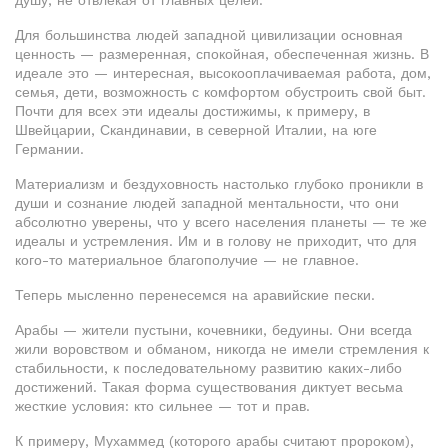
душу, не отвлекая от главных целей.
Для большинства людей западной цивилизации основная
ценность — размеренная, спокойная, обеспеченная жизнь. В
идеале это — интересная, высокооплачиваемая работа, дом,
семья, дети, возможность с комфортом обустроить свой быт.
Почти для всех эти идеалы достижимы, к примеру, в
Швейцарии, Скандинавии, в северной Италии, на юге
Германии.
Материализм и бездуховность настолько глубоко проникли в
души и сознание людей западной ментальности, что они
абсолютно уверены, что у всего населения планеты — те же
идеалы и устремления. Им и в голову не приходит, что для
кого-то материальное благополучие — не главное.
Теперь мысленно перенесемся на аравийские пески.
Арабы — жители пустыни, кочевники, бедуины. Они всегда
жили воровством и обманом, никогда не имели стремления к
стабильности, к последовательному развитию каких-либо
достижений. Такая форма существования диктует весьма
жесткие условия: кто сильнее — тот и прав.
К примеру, Мухаммед (которого арабы считают пророком),