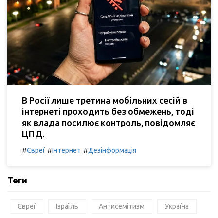
В Росії лише третина мобільних сесій в
інтернеті проходить без обмежень, тоді
як влада посилює контроль, повідомляє
ЦПД.
#
#
#
Євреї
Інтернет
Дезінформація
Теги
Євреї
Ізраїль
Антисемітизм
Україна