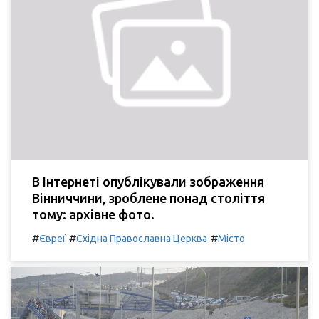
В Інтернеті опублікували зображення
Вінниччини, зроблене понад століття
тому: архівне фото.
#
#
#
Євреї
Східна Православна Церква
Місто