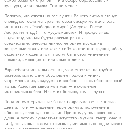
самой развитой страной — и в сфере образования, и
культуры, и экономики. Тем не менее...
Полагаю, что ответы на все пункты Вашего письма станут
очевиднее, если мы сравним европейскую ментальность,
ментальность “свободного мира” (Америка, Россия,
Австралия и т.д.) — с мусульманской. И прежде лишь
подчеркну, что мы будем рассматривать
среднестатистическую линию, не ориентируясь на
конкретных людей или какие-либо конкретные группы, ибо у
отдельных людей и групп могут быть свои жизненные
позиции, имеющие те или иные отличия.
Европейская ментальность в целом строится на грубом
материализме. Этим обусловлен подход к жизни,
устремления индивидуумов и вообще — весь общественный
уклад. Идеал западной культуры — накопление
материальных благ. И чем их больше, тем — лучше.
Понятие «материальные блага» подразумевает не только
деньги. Но и — владение территориями, положение в
обществе, власть, почет и т.п. При этом, у человека есть
душа. А потому существует искусство (музыка, театр, кино и
т.п.), что лишь в каком-то смысле, минимально подпитывает