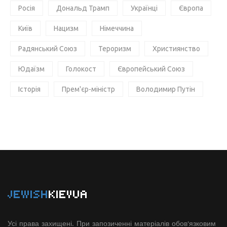
Росія
Дональд Трамп
Українці
Європа
Київ
Нацизм
Німеччина
Радянський Союз
Тероризм
Християнство
Юдаїзм
Голокост
Європейський Союз
Історія
Прем'єр-міністр
Володимир Путін
JEWISH
KIEVUA
Усі права захищені. При запозиченні матеріалів обов'язковим