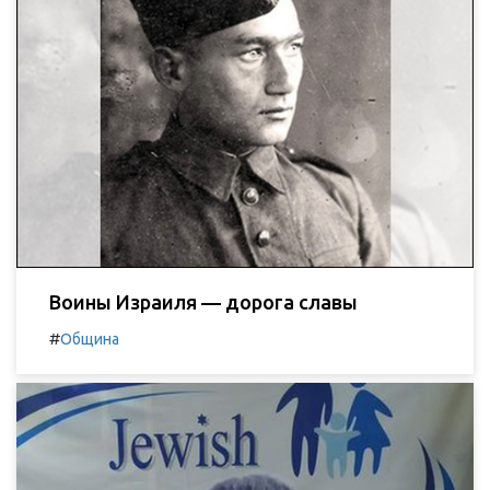
Воины Израиля — дорога славы
#
Община