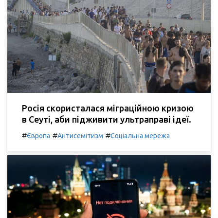
Росія скористалася міграційною кризою
в Сеуті, аби підживити ультраправі ідеї.
#
#
#
Європа
Антисемітизм
Соціальна мережа