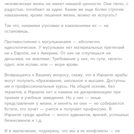
человеческая жизнь не имеет никакой ценности. Они легко, с
радостью, погибают за идею. Каким же еще более строгим
наказанием, кроме лишения жизни, можно их испугать?
Так что, никакими угрозами и наказаниями их — не
остановишь.
Противостояние с мусульманами — абсолютно
идеологическое. У мусульман нет материальных претензий
ни к Европе, ни к Америке. От них не откупишься ни
деньгами, ни землями. Требование у них, по сути, «всего»
одно: или ислам, или — море крови.
Возвращаясь к Вашему вопросу, скажу, что в Израиле арабы
могут получить образование, школьное и высшее. Доступны
им и профессиональные курсы. На общей основе, без
терактов, в Израиле нет и намека на дискриминацию при
приеме в учебные заведения. Но у них — иные
представления о жизни, и менять их они — не собираются.
Кстати, кто хочет — учится и получает профессию. В
Израиле среди арабов — много адвокатов, врачей, успешных
бизнесменов и т.д.
И в заключение, подчеркну, что мы в их конфликты — не