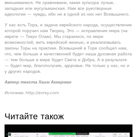
вмешиваемся. Не сравниваем, какая культура лучше,
западная или мусульманская. Нам все рукотворные
идеологии — чужды, ибо ни в одной из них нет Всевышнего.
У нас есть Тора, и задача еврейского народа, осуществление
которой поручил нам Творец. Это — исправление мира (на
иврите — Тикун Олам). Мы стараемся, по мере
возможностей, жить еврейской жизнью, и реализовывать
законы Торы на практике. Всевышний в Торе сообщил нам,
что, чем больше и качественней будет наша духовная работа
— тем больше в мире будет Света и Добра. А в результате
— будет мир, благополучие, здоровье. Не только у нас, но и
у других народов.
Автор текста Хаим Аккерман
Источник: http://evrey.com
Читайте також