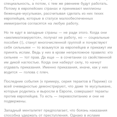
специальность, а потом, с тем же рвением будут работать.
Потому в европейских странах и принимают миллионы
беженцев-мусульман, рассчитывая сделать из них тихих
европейцев, которые в статусе малообеспеченных
иммигрантов согласятся на любую работу.
Но те едут в западные страны — не ради этого. Когда они
«акклиматизируются», получат не работу, но — социальные
пособия (!), станут многочисленной группой и почувствуют
себя сильными — то возьмутся за европейцев и прикажут им
принять ислам. Ведь у них в крови непреложное правило: кто
сильнее — тот прав. Да еще — в сочетании со свойственной
им дикой наглостью. Когда они наберут силу, то начнут
отдавать приказания. Именно приказания, иначе, как у них
водится — голова с плеч.
Последние события (к примеру, серия терактов в Париже) со
всей очевидностью демонстрируют, что даже те мусульмане,
которые родились и выросли в Европе, совершают теракты
против европейцев. То есть — перевоспитанию и они не
подвержены.
Западный менталитет предполагает, что боязнь наказания
способна удержать от преступления. Однако в исламе