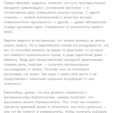
Таким образом, надеюсь, понятно, что суть противостояния
западной цивилизации с исламским востоком — в
столкновении двух совершенно разных культур. С одной
стороны — грубый материализм и зачастую весьма
поверхностная «духовность», с другой — дикие абстрактные
псевдо-духовные идеи, оторванные от реальности нашего
мира.
Европе кажется естественным, что можно воевать за земли,
нефть, власть. Но в европейской голове не укладывается, что
кто-то способен воевать за какие-то фантазии, от которых
нет никакого практического прока, и ради идеологии даже —
умереть. Ведь для представителей западной цивилизации
главная цель, повторю — получать материальные
наслаждения от жизни. Поэтому они не понимают
мусульман, не знают, как надо с ними себя вести и не
представляют, насколько серьезна исходящая от них
опасность.
Европейцы, думая, что все должны стремиться к
материальному благополучию, наивно полагают, что
мусульман можно перевоспитать. Что, стоит им показать
прелести красивой жизни и объяснить, как этого добиться —
они тут же побегут в университеты, чтобы получить хорошую