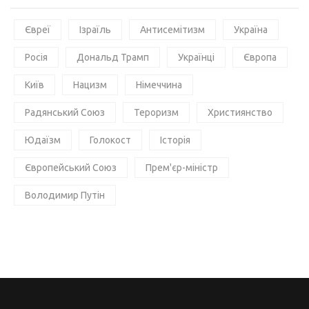
Євреї
Ізраїль
Антисемітизм
Україна
Росія
Дональд Трамп
Українці
Європа
Київ
Нацизм
Німеччина
Радянський Союз
Тероризм
Християнство
Юдаїзм
Голокост
Історія
Європейський Союз
Прем'єр-міністр
Володимир Путін