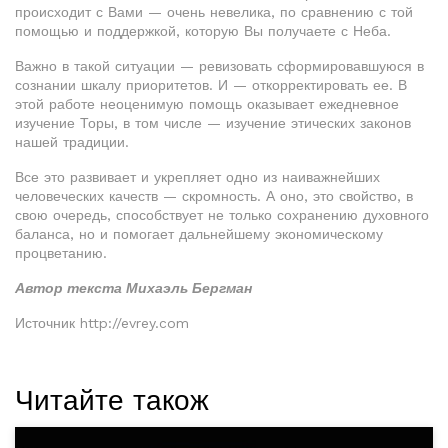
происходит с Вами — очень невелика, по сравнению с той
помощью и поддержкой, которую Вы получаете с Неба.
Важно в такой ситуации — ревизовать сформировавшуюся в
сознании шкалу приоритетов. И — откорректировать ее. В
этой работе неоценимую помощь оказывает ежедневное
изучение Торы, в том числе — изучение этических законов
нашей традиции.
Все это развивает и укрепляет одно из наиважнейших
человеческих качеств — скромность. А оно, это свойство, в
свою очередь, способствует не только сохранению духовного
баланса, но и помогает дальнейшему экономическому
процветанию.
Автор текста Михаэль Бергман
Источник http://evrey.com
Читайте також