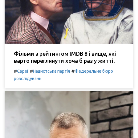
Фільми з рейтингом IMDB 8 і вище, які
варто переглянути хоча б раз у житті.
#
#
#
Євреї
Нацистська партія
Федеральне бюро
розслідувань