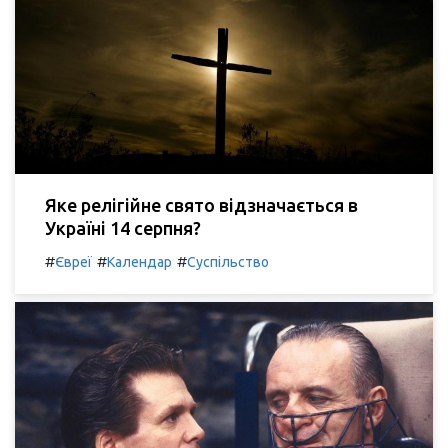
Яке релігійне свято відзначається в
Україні 14 серпня?
#
#
#
Євреї
Календар
Суспільство