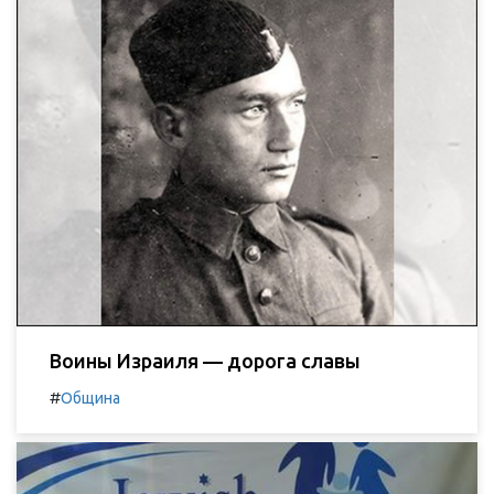
Воины Израиля — дорога славы
#
Община