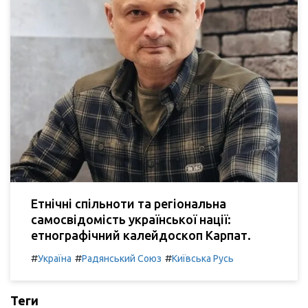
Етнічні спільноти та регіональна
самосвідомість української нації:
етнографічний калейдоскоп Карпат.
#
#
#
Україна
Радянський Союз
Київська Русь
Теги