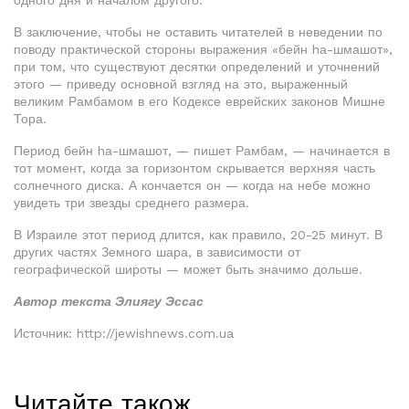
одного дня и началом другого.
В заключение, чтобы не оставить читателей в неведении по
поводу практической стороны выражения «бейн hа-шмашот»,
при том, что существуют десятки определений и уточнений
этого — приведу основной взгляд на это, выраженный
великим Рамбамом в его Кодексе еврейских законов Мишне
Тора.
Период бейн hа-шмашот, — пишет Рамбам, — начинается в
тот момент, когда за горизонтом скрывается верхняя часть
солнечного диска. А кончается он — когда на небе можно
увидеть три звезды среднего размера.
В Израиле этот период длится, как правило, 20-25 минут. В
других частях Земного шара, в зависимости от
географической широты — может быть значимо дольше.
Автор текста Элиягу Эссас
Источник: http://jewishnews.com.ua
Читайте також