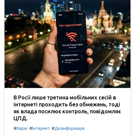
В Росії лише третина мобільних сесій в
інтернеті проходить без обмежень, тоді
як влада посилює контроль, повідомляє
ЦПД.
#
#
#
Євреї
Інтернет
Дезінформація