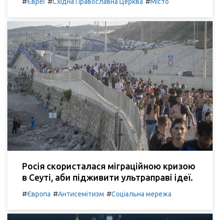
#
#
#
Євреї
Східна Православна Церква
Місто
Росія скористалася міграційною кризою
в Сеуті, аби підживити ультраправі ідеї.
#
#
#
Європа
Антисемітизм
Соціальна мережа