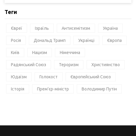
Теги
Євреї
Ізраїль
Антисемітизм
Україна
Росія
Дональд Трамп
Українці
Європа
Київ
Нацизм
Німеччина
Радянський Союз
Тероризм
Християнство
Юдаїзм
Голокост
Європейський Союз
Історія
Прем'єр-міністр
Володимир Путін