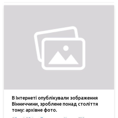
В Інтернеті опублікували зображення
Вінниччини, зроблене понад століття
тому: архівне фото.