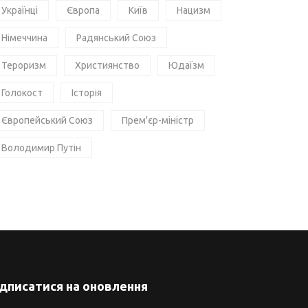
Українці
Європа
Київ
Нацизм
Німеччина
Радянський Союз
Тероризм
Християнство
Юдаїзм
Голокост
Історія
Європейський Союз
Прем'єр-міністр
Володимир Путін
ідписатися на оновлення