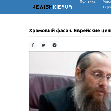
Політика
Мис
JEWISH
KIEVUA
та р
Храмовый фасон. Еврейские цен