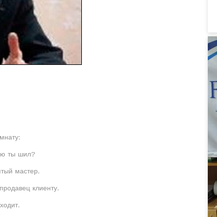
мнату:
рую ты шил?
ятый мастер.
продавец клиенту.
ходит.