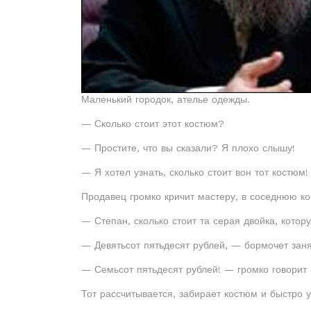
Маленький городок, ателье одежды.
— Сколько стоит этот костюм?
— Простите, что вы сказали? Я плохо слышу!
— Я хотел узнать, сколько стоит вон тот костюм!
Продавец громко кричит мастеру, в соседнюю ко
— Степан, сколько стоит та серая двойка, кото
— Девятьсот пятьдесят рублей, — бормочет зан
— Семьсот пятьдесят рублей! — громко говорит 
Тот рассчитывается, забирает костюм и быстро у