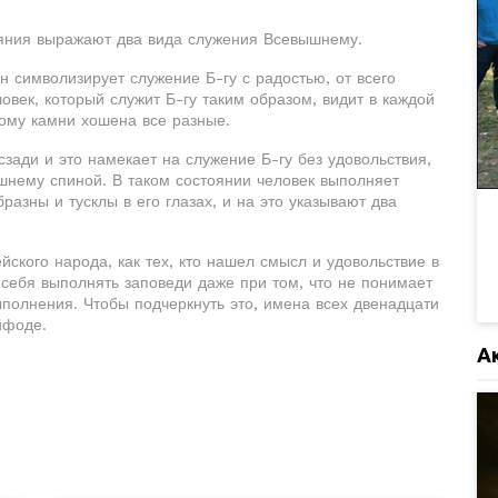
еяния выражают два вида служения Всевышнему.
н символизирует служение Б-гу с радостью, от всего
овек, который служит Б-гу таким образом, видит в каждой
тому камни хошена все разные.
зади и это намекает на служение Б-гу без удовольствия,
шнему спиной. В таком состоянии человек выполняет
разны и тусклы в его глазах, и на это указывают два
ского народа, как тех, кто нашел смысл и удовольствие в
т себя выполнять заповеди даже при том, что не понимает
ыполнения. Чтобы подчеркнуть это, имена всех двенадцати
йфоде.
А