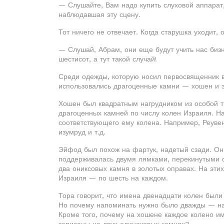
— Слушайте, Вам надо купить слуховой аппарат,
наблюдавшая эту сцену.
Тот ничего не отвечает. Когда старушка уходит,
— Слушай, Абрам, они еще будут учить нас бизне
шестисот, а тут такой случай!
Среди одежды, которую носил первосвященник 
использовались драгоценные камни — хошен и 
Хошен был квадратным нагрудником из особой т
драгоценных камней по числу колен Израиля. Н
соответствующего ему колена. Например, Реуве
изумруд и т.д.
Эйфод был похож на фартук, надетый сзади. Он 
поддерживалась двумя лямками, перекинутыми с
два ониксовых камня в золотых оправах. На эти
Израиля — по шесть на каждом.
Тора говорит, что имена двенадцати колен был
Но почему напоминать нужно было дважды — на
Кроме того, почему на хошене каждое колено и