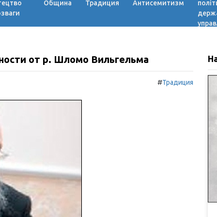
тецтво
Община
Традиция
Антисемитизм
політ
озваги
держ
управ
ности от р. Шломо Вильгельма
Н
#
Традиция