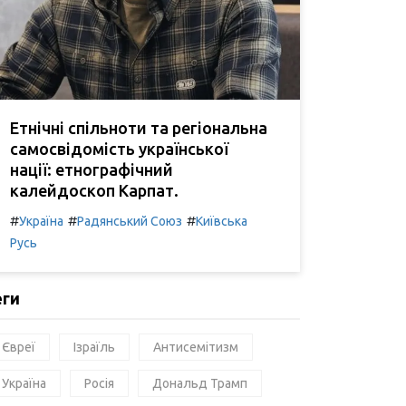
Етнічні спільноти та регіональна
самосвідомість української
нації: етнографічний
калейдоскоп Карпат.
#
#
#
Україна
Радянський Союз
Київська
Русь
еги
Євреї
Ізраїль
Антисемітизм
Україна
Росія
Дональд Трамп