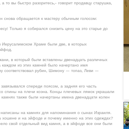
 а то вы быстро разоритесь,- говорит продавцу старушка,
 он снова обращается к мастеру обычным голосом:
су! Только я собирался снизить цену на это старье до
в Иерусалимском Храме были две, в которых
эйфод.
кани, в который были вставлены двенадцать различных
а каждом из этих камней было начертано имя
ну соответствовал рубин, Шимону — топаз, Леви —
завязывался спереди поясом, а задняя его часть
о спины на плечи коэна. Концы плечевых лямок украшали
х камнях также были начертаны имена двенадцати колен
и написаны на камнях для напоминания о сынах Израиля.
 хошене и на эйфоде и почему именно на этих одеждах?
мело свой отдельный вид камня, а в эйфоде все они были