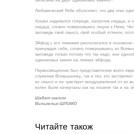
записаны на двух одинаковых камнях?
Любавический Ребе объясняет, что два этих од
Хошен надевался спереди, напротив сердца, и о
сердца, словно повернувшись лицом к Нему. Чел
заповеди свой смысл, свой особый оттенок, поэ
Эйфод с его лямками располагался в основном с
принуждая себя, словно повернувшись ко Всевы
заповеди только потому что так надо, они однооб
одинаковых камня на лямках эйфода.
Первосвященник был представителем всего еврей
служении Всевышнему, так и тех, кто заставляе
их смысл и не чувствует воодушевления от их в
колен были начертаны как на хошене так и на э
Шабат шалом
Вильгельм ШЛОМО
Читайте також