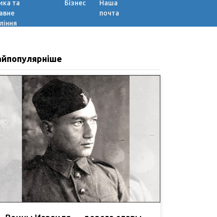
ика та
Бізнес
Наша
авне
почта
ління
айпопулярніше