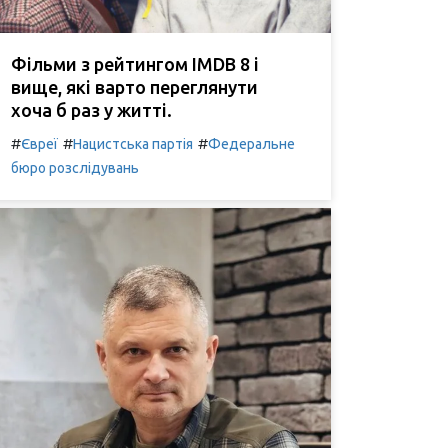
Фільми з рейтингом IMDB 8 і
вище, які варто переглянути
хоча б раз у житті.
#
#
#
Євреї
Нацистська партія
Федеральне
бюро розслідувань