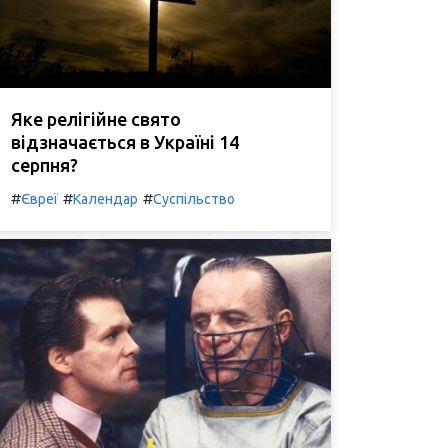
Яке релігійне свято
відзначається в Україні 14
серпня?
#
#
#
Євреї
Календар
Суспільство