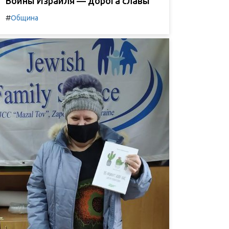
Воины Израиля — дорога славы
#
Община