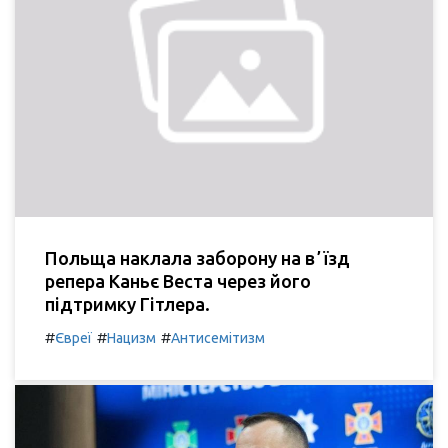
Польща наклала заборону на вʼїзд
репера Каньє Веста через його
підтримку Гітлера.
#
#
#
Євреї
Нацизм
Антисемітизм