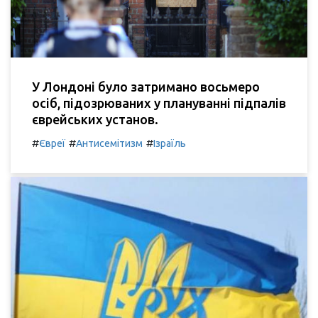
У Лондоні було затримано восьмеро
осіб, підозрюваних у плануванні підпалів
єврейських установ.
#
#
#
Євреї
Антисемітизм
Ізраїль