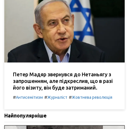
Петер Мадяр звернувся до Нетаньягу з
запрошенням, але підкреслив, що в разі
його візиту, він буде затриманий.
#
#
#
Антисемітизм
Журналіст
Жовтнева революція
Найпопулярніше