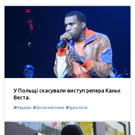
У Польщі скасували виступ репера Каньє
Веста.
#
#
#
Нацизм
Антисемітизм
Ідеологія