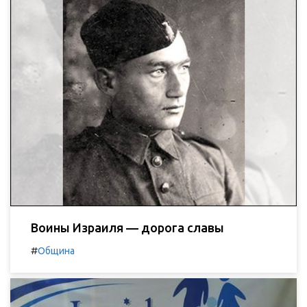
Воины Израиля — дорога славы
#
Община