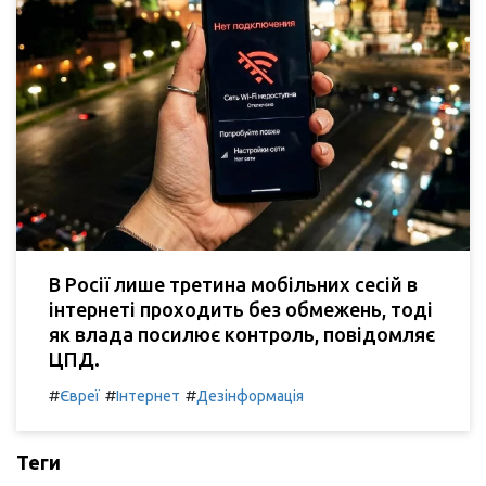
В Росії лише третина мобільних сесій в
інтернеті проходить без обмежень, тоді
як влада посилює контроль, повідомляє
ЦПД.
#
#
#
Євреї
Інтернет
Дезінформація
Теги