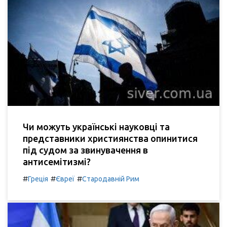
Чи можуть українські науковці та
представники християнства опинитися
під судом за звинувачення в
антисемітизмі?
#
#
#
Греція
Євреї
Стародавній Рим