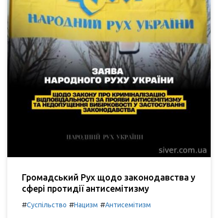
Громадський Рух щодо законодавства у
сфері протидії антисемітизму
#
#
#
Суспільство
Нацизм
Антисемітизм