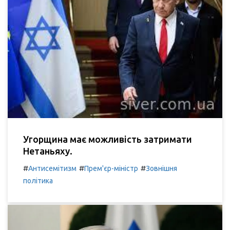
Угорщина має можливість затримати
Нетаньяху.
#
#
#
Антисемітизм
Прем'єр-міністр
Зовнішня
політика