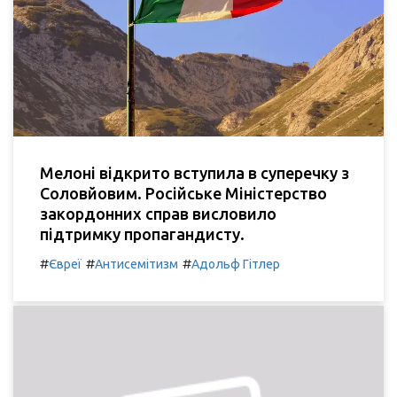
Мелоні відкрито вступила в суперечку з
Соловйовим. Російське Міністерство
закордонних справ висловило
підтримку пропагандисту.
#
#
#
Євреї
Антисемітизм
Адольф Гітлер