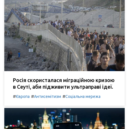
Росія скористалася міграційною кризою
в Сеуті, аби підживити ультраправі ідеї.
#
#
#
Європа
Антисемітизм
Соціальна мережа