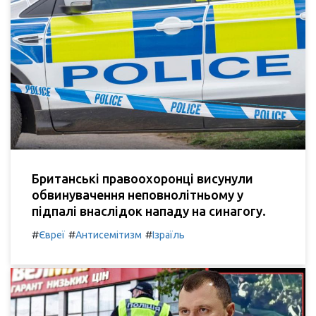
Британські правоохоронці висунули
обвинувачення неповнолітньому у
підпалі внаслідок нападу на синагогу.
#
#
#
Євреї
Антисемітизм
Ізраїль