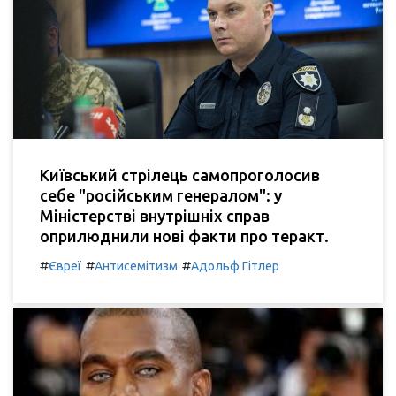
Київський стрілець самопроголосив
себе "російським генералом": у
Міністерстві внутрішніх справ
оприлюднили нові факти про теракт.
#
#
#
Євреї
Антисемітизм
Адольф Гітлер