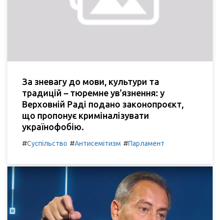
За зневагу до мови, культури та
традицій – тюремне ув’язнення: у
Верховній Раді подано законопроєкт,
що пропонує криміналізувати
українофобію.
#
#
#
Суспільство
Антисемітизм
Парламент