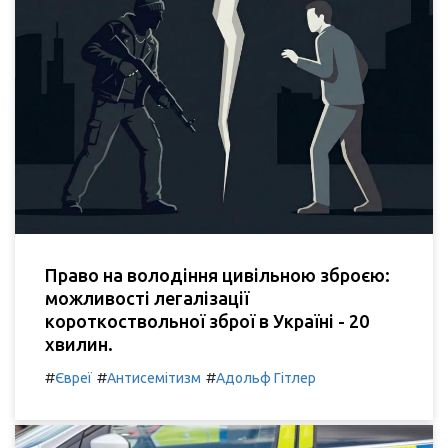
Право на володіння цивільною зброєю:
можливості легалізації
короткоствольної зброї в Україні - 20
хвилин.
#
#
#
Євреї
Антисемітизм
Адольф Гітлер