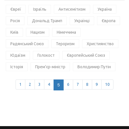
Євреї
Ізраїль
Антисемітизм
Україна
Росія
Дональд Трамп
Українці
Європа
Київ
Нацизм
Німеччина
Радянський Союз
Тероризм
Християнство
Юдаїзм
Голокост
Європейський Союз
Історія
Прем'єр-міністр
Володимир Путін
1
2
3
4
5
6
7
8
9
10