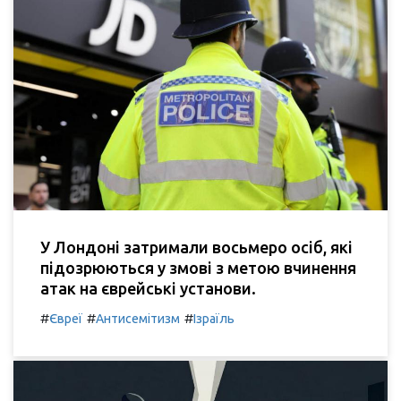
У Лондоні затримали восьмеро осіб, які
підозрюються у змові з метою вчинення
атак на єврейські установи.
#
#
#
Євреї
Антисемітизм
Ізраїль