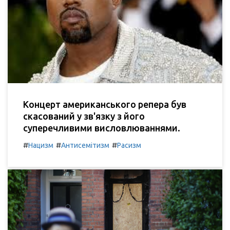
Концерт американського репера був
скасований у зв'язку з його
суперечливими висловлюваннями.
#
#
#
Нацизм
Антисемітизм
Расизм