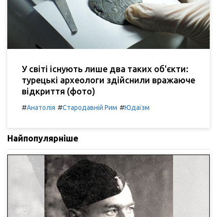
У світі існують лише два таких об'єкти:
турецькі археологи здійснили вражаюче
відкриття (фото)
#
#
#
Анатолія
Стародавній Рим
Юдаїзм
Найпопулярніше