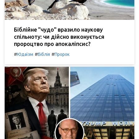
Біблійне "чудо" вразило наукову
спільноту: чи дійсно виконується
пророцтво про апокаліпсис?
#
#
#
Юдаїзм
Біблія
Пророк