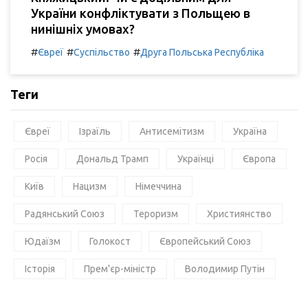
України конфліктувати з Польщею в
нинішніх умовах?
#
#
#
Євреї
Суспільство
Друга Польська Республіка
Теги
Євреї
Ізраїль
Антисемітизм
Україна
Росія
Дональд Трамп
Українці
Європа
Київ
Нацизм
Німеччина
Радянський Союз
Тероризм
Християнство
Юдаїзм
Голокост
Європейський Союз
Історія
Прем'єр-міністр
Володимир Путін