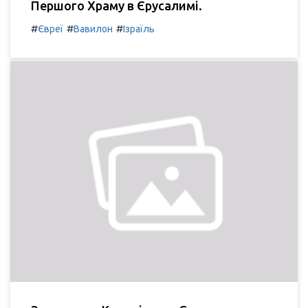
Першого Храму в Єрусалимі.
#
#
#
Євреї
Вавилон
Ізраїль