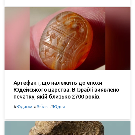
Артефакт, що належить до епохи
Юдейського царства. В Ізраїлі виявлено
печатку, якій близько 2700 років.
#
#
#
Юдаїзм
Біблія
Юдея