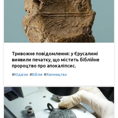
Тривожне повідомлення: у Єрусалимі
виявили печатку, що містить біблійне
пророцтво про апокаліпсис.
#
#
#
Юдаїзм
Біблія
Язичництво