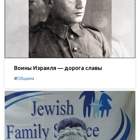
Воины Израиля — дорога славы
#
Община