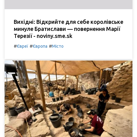
Вихідні: Відкрийте для себе королівське
минуле Братислави — повернення Марії
Терезії - noviny.sme.sk
#
#
#
Євреї
Європа
Місто