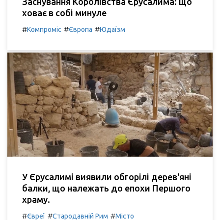
Заснування Королівства Єрусалима: що
ховає в собі минуле
#
#
#
Компроміс
Європа
Юдаїзм
У Єрусалимі виявили обгорілі дерев'яні
балки, що належать до епохи Першого
храму.
#
#
#
Євреї
Стародавній Рим
Місто