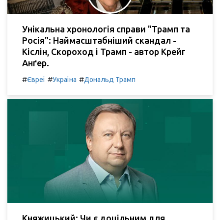
Унікальна хронологія справи "Трамп та
Росія": Наймасштабніший скандал -
Кіслін, Скороход і Трамп - автор Крейг
Анґер.
#
#
#
Євреї
Україна
Дональд Трамп
Княжицький: Чи є доцільним для