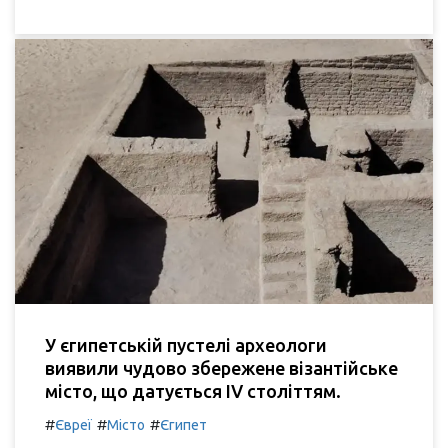
У єгипетській пустелі археологи
виявили чудово збережене візантійське
місто, що датується IV століттям.
#
#
#
Євреї
Місто
Єгипет