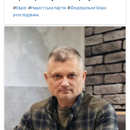
#
#
#
Євреї
Нацистська партія
Федеральне бюро
розслідувань