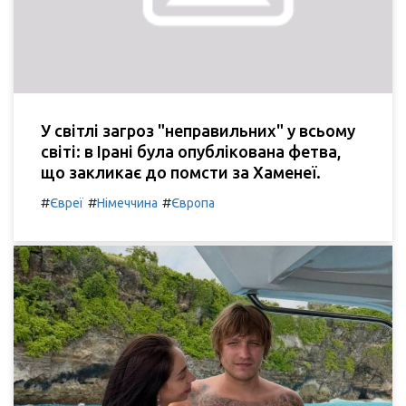
У світлі загроз "неправильних" у всьому
світі: в Ірані була опублікована фетва,
що закликає до помсти за Хаменеї.
#
#
#
Євреї
Німеччина
Європа