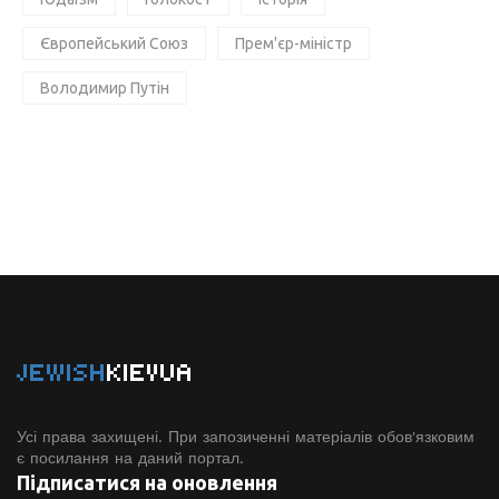
Європейський Союз
Прем'єр-міністр
Володимир Путін
JEWISH
KIEVUA
Усі права захищені. При запозиченні матеріалів обов'язковим
є посилання на даний портал.
Підписатися на оновлення