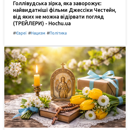
Голлівудська зірка, яка заворожує:
найвидатніші фільми Джессіки Честейн,
від яких не можна відірвати погляд
(ТРЕЙЛЕРИ) - Hochu.ua
#
#
#
Євреї
Нацизм
Політика