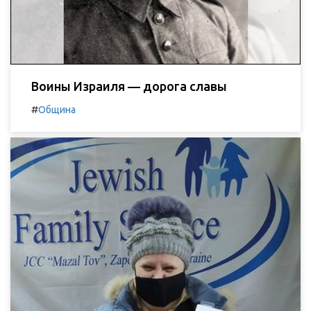
Воины Израиля — дорога славы
#
Община