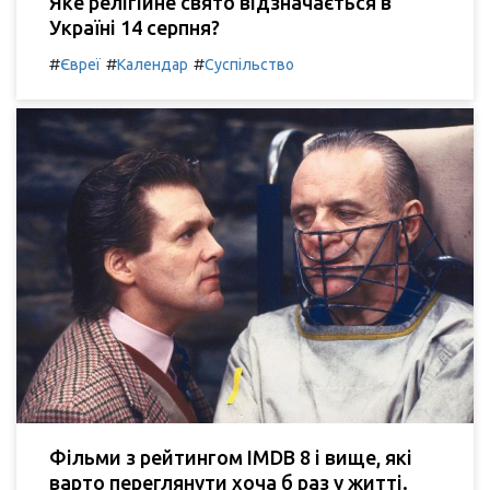
Яке релігійне свято відзначається в
Україні 14 серпня?
#
#
#
Євреї
Календар
Суспільство
Фільми з рейтингом IMDB 8 і вище, які
варто переглянути хоча б раз у житті.