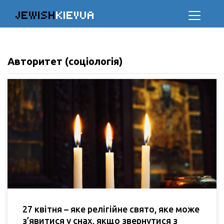
JEWISH
KIEVUA
Авторитет (соціологія)
27 квітня – яке релігійне свято, яке може
з’явитися у снах, якщо звернутися з