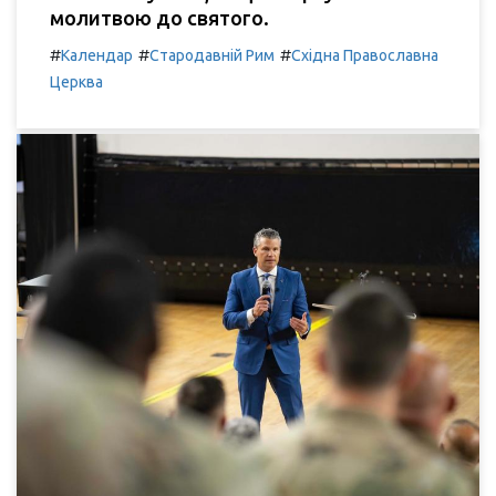
молитвою до святого.
#
#
#
Календар
Стародавній Рим
Східна Православна
Церква