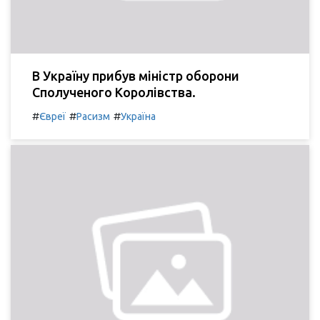
В Україну прибув міністр оборони
Сполученого Королівства.
#
#
#
Євреї
Расизм
Україна