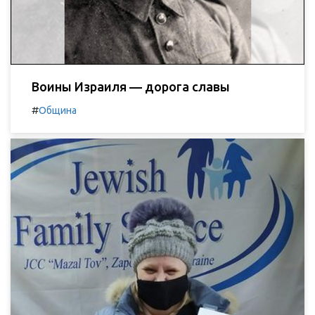
Воины Израиля — дорога славы
#
Община