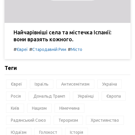
Найчарівніші села та містечка Іспанії:
вони вразять кожного.
#
#
#
Євреї
Стародавній Рим
Місто
Теги
Євреї
Ізраїль
Антисемітизм
Україна
Росія
Дональд Трамп
Українці
Європа
Київ
Нацизм
Німеччина
Радянський Союз
Тероризм
Християнство
Юдаїзм
Голокост
Історія