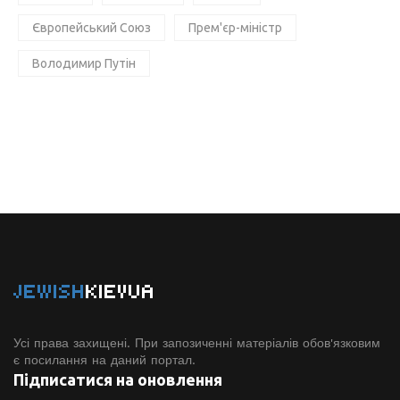
Європейський Союз
Прем'єр-міністр
Володимир Путін
JEWISH
KIEVUA
Усі права захищені. При запозиченні матеріалів обов'язковим
є посилання на даний портал.
Підписатися на оновлення