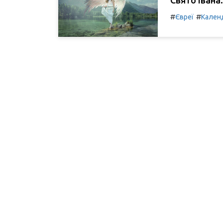
#
#
Євреї
Кален