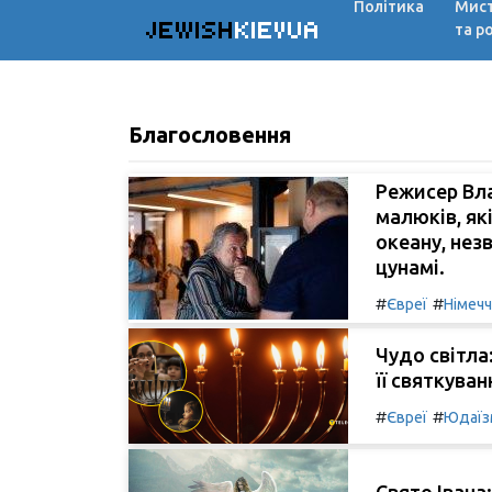
Політика
Мис
JEWISH
KIEVUA
та р
Благословення
Режисер Вла
малюків, як
океану, нез
цунамі.
#
#
Євреї
Німеч
Чудо світла
її святкуван
#
#
Євреї
Юдаїз
Свято Івана: