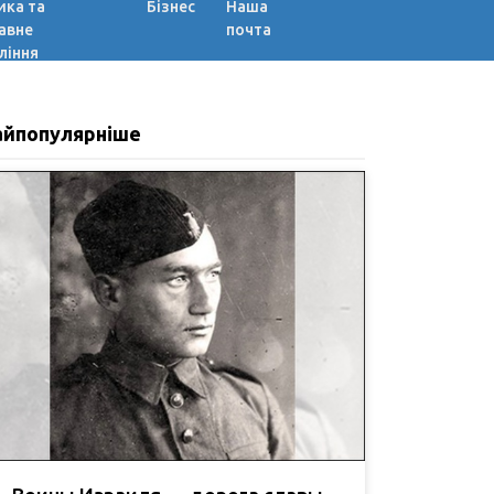
ика та
Бізнес
Наша
авне
почта
ління
айпопулярніше