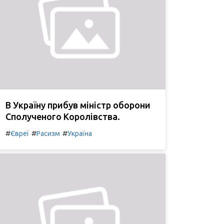
В Україну прибув міністр оборони
Сполученого Королівства.
#
#
#
Євреї
Расизм
Україна