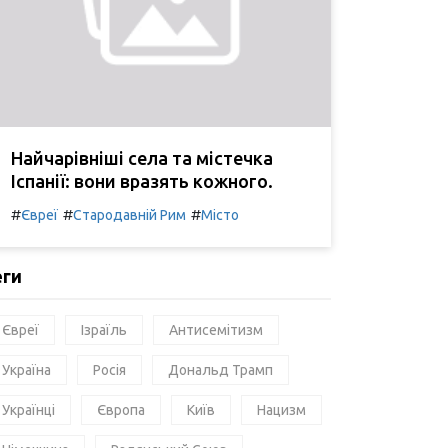
Найчарівніші села та містечка
Іспанії: вони вразять кожного.
#
#
#
Євреї
Стародавній Рим
Місто
еги
Євреї
Ізраїль
Антисемітизм
Україна
Росія
Дональд Трамп
Українці
Європа
Київ
Нацизм