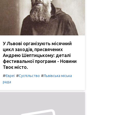
У Львові організують місячний
цикл заходів, присвячених
Андрею Шептицькому: деталі
фестивальної програми - Новини
Твоє місто.
#
#
#
Євреї
Суспільство
Львівська міська
рада