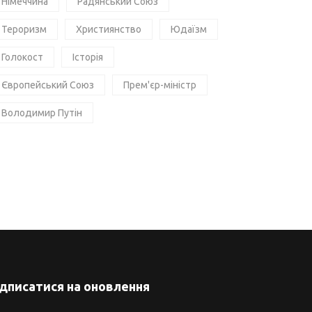
Німеччина
Радянський Союз
Тероризм
Християнство
Юдаїзм
Голокост
Історія
Європейський Союз
Прем'єр-міністр
Володимир Путін
ідписатися на оновлення