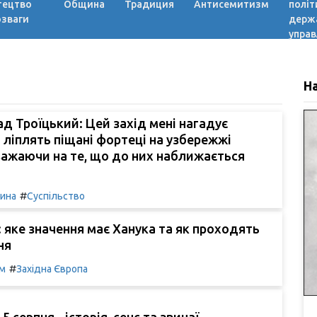
тецтво
Община
Традиция
Антисемитизм
політ
озваги
держ
управ
Н
д Троїцький: Цей захід мені нагадує
і ліплять піщані фортеці на узбережжі
важаючи на те, що до них наближається
#
чина
Суспільство
: яке значення має Ханука та як проходять
ня
#
м
Західна Європа
 5 серпня - історія, сенс та звичаї.