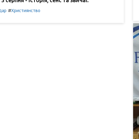
#
дар
Християнство