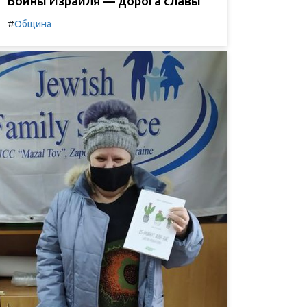
Воины Израиля — дорога славы
#
Община