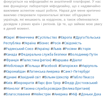
фокусується на міфодизайні як аналітичній платформі. У нас
вже функціонує лабораторія міфодизайну, що є надзвичайно
важливим аспектом нашої роботи. Наразі для мене критично
важливо створювати горизонтальні зв'язки: об'єднувати
українців, які мешкають за кордоном, а також обмінюватися
досвідом з різних країн і регіонів. Це те, що займає мою увагу
в даний момент.
#
#
#
#
#
Євреї
Німеччина
Суспільство
Європа
Друга Польська
#
#
#
#
Республіка
Україна
Бізнес
Росія
Свідомість
#
#
#
#
#
Радянський Союз
Українці
Львів
Росіяни
Історія
#
#
#
Канада
Федеральна служба безпеки
Володимир Путін
#
#
#
#
Франція
Палестина (регіон)
Варшава
Діалог
#
#
#
#
#
Мобілізація
Польща
Facebook
Запоріжжя
Маріуполь
#
#
#
Євромайдан
Латинська Америка
Санкт-Петербург
#
#
#
#
Цунамі
Західний світ
Вільям Шекспір
Пабло Пікассо
#
#
#
#
Київ
Бюрократія
Ларс фон Трієр
Федір Достоєвський
#
#
Монолог
Таємна служба розвідки (Велика Британія)
#
#
#
#
#
Благословення
Мейнстрім
Америка
Міф
Доньки Даха