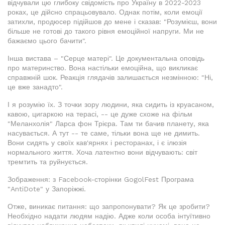
відчували цю глибоку свідомість про Україну в 2022-2023
роках, це дійсно спрацьовувало. Однак потім, коли емоції
затихли, продюсер підійшов до мене і сказав: "Розумієш, вони
більше не готові до такого рівня емоційної напруги. Ми не
бажаємо цього бачити".
Інша вистава – "Серце матері". Це документальна оповідь
про материнство. Вона настільки емоційна, що викликає
справжній шок. Реакція глядачів залишається незмінною: "Ні,
це вже занадто".
І я розумію їх. З точки зору людини, яка сидить із круасаном,
кавою, цигаркою на терасі, -- це дуже схоже на фільм
"Меланхолія" Ларса фон Трієра. Там ти бачив планету, яка
насувається. А тут -- те саме, тільки вона ще не димить.
Вони сидять у своїх кав'ярнях і ресторанах, і є ілюзія
нормального життя. Хоча латентно вони відчувають: світ
тремтить та руйнується.
Зображення: з Facebook-сторінки GogolFest Програма
"AntiDote" у Запоріжжі.
Отже, виникає питання: що запропонувати? Як це зробити?
Необхідно надати людям надію. Адже коли особа інтуїтивно