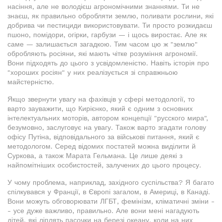
насіння, але не володієш агрономічними знаннями. Ти не
знаєш, як правильно обробляти землю, поливати рослини, які
добрива чи пестициди використовувати. Ти просто розкидаєш
пшоно, помідори, огірки, гарбузи — і щось виростає. Але як
саме — залишається загадкою. Тим часом цю ж "землю"
обробляють росіяни, які мають чітке розуміння агрономії.
Вони підходять до цього з усвідомленістю. Навіть історія про
"хороших росіян" у них реалізується зі справжньою
майстерністю.
Якщо звернути увагу на фахівців у сфері методології, то
варто зауважити, що Кирієнко, який є одним з основних
інтелектуальних моторів, автором концепції "русского мира",
безумовно, заслуговує на увагу. Також варто згадати голову
офісу Путіна, відповідального за військові питання, який є
методологом. Серед відомих постатей можна виділити й
Суркова, а також Марата Гельмана. Це лише деякі з
найпомітніших особистостей, залучених до цього процесу.
У чому проблема, наприклад, західного суспільства? Я багато
спілкувався у Франції, в Європі загалом, в Америці, в Канаді.
Вони можуть обговорювати ЛГБТ, фемінізм, кліматичні зміни -
- усе дуже важливо, правильно. Але вони мені нагадують
дітей, які ліплять пасочки на березі океану, коли на них