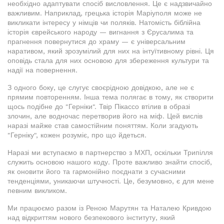
необхідно адаптувати спосіб висловлення. Це є надзвичайно
важливим. Наприклад, грецька історія Маріуполя може не
викликати інтересу у німців чи поляків. Натомість біблійна
історія єврейського народу — вигнання з Єрусалима та
прагнення повернутися до храму — є універсальним
наративом, який зрозумілий для них на інтуїтивному рівні. Ця
оповідь стала для них основою для збереження культури та
надії на повернення.
З одного боку, це слугує своєрідною довідкою, але не є
прямим повторенням. Інша тема полягає в тому, як створити
щось подібне до "Герніки". Твір Пікассо втілив в образі
злочин, але водночас перетворив його на міф. Цей вислів
наразі майже став самостійним поняттям. Коли згадують
"Герніку", кожен розуміє, про що йдеться.
Наразі ми вступаємо в партнерство з МХП, оскільки Трипілля
служить основою нашого коду. Проте важливо знайти спосіб,
як оновити його та гармонійно поєднати з сучасними
тенденціями, уникаючи штучності. Це, безумовно, є для мене
певним викликом.
Ми працюємо разом із Реною Марутян та Наталею Кривдою
над відкриттям нового безпекового інституту, який