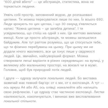
"600 дітей вбито" -- це абстракція, статистика, вона не
торкається людини.
Уявіть собі простір, заповнений водою, де розташовані
цеглини. Ти можеш пересуватися лише по них. Їх всього 692.
Люди крокують по цих цеглах, і що 30 секунд з'являється
напис: "Кожна цеглина – це загибла дитина". І ти
усвідомлюєш, що стоїш на одній з них. Це миттєво викликає
емоції. Коли це просто абстракція, ти можеш залишатися
байдужим. Але тут раптом розумієш, що це стосується тебе,
що ти фізично перебуваєш на цьому. При цьому ми не
додали нічого жахливого, все це існує лише у свідомості
людей. Це, звичайно, найсуворіший формат. Можна
створювати легші варіанти в різних середовищах: на вулиці, у
великому або маленькому просторі, на вокзалі чи в музеї.
Головне, щоб був природний потік людей.
І друге -- одразу залучати локальних людей. Бо виставка
зазвичай має певний бар'єр: от є ми, от є експозиція. А тут --
ось аркуш А4 або А5, ось олівці: намалюйте або напишіть
свою рефлексію. І це одразу стає частиною експозиції. Листки
наклеюються, накопичуються, і виникає вже висловлювання
локальної спільноти.