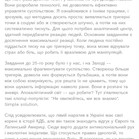
Вони розробили технології, які дозволяють ефективно
управляти суспільством. Я ознайомився з їхніми працями, і
зрозумів, що методика досить проста: виявляються тригерні
точки в соціумі або ж створюються штучно, а потім на них
систематично тиснуть. Для цього потрібен аналітичний центр,
здатний передбачити реакцію людей. Основним завданням є
досягнення максимальної реакції. Коли людина постійно
піддається тиску на цю тригерну точку, вона може відчувати
страх або біль, що робить її вразливою для маніпуляцій.
Завдання до 25-го року було і у нас, і на Заході --
максимально фрагментувати суспільство. Створюєш більше
тригерів, довкола них формується бульбашка, а потім вони
між собою комунікують, усе решта їх не цікавить, тому що
вони шукають інформацію навколо рани. Вони в розпачі та
зневірі. Апокаліптичний світ -- що робити? Тут з'являються
такі хлопці-популісти: "Не хвилюйтесь, ми все знаємо".
Simple solution.
Слід усвідомлювати, що лівий наратив в Україні має свої
корені в історії КДБ, але він також знаходить відгук у Європі та
Латинській Америці. Сюди варто додати антиколоніальний рух
і екологічні ініціативи. Що стосується правих ідеологій, то
саме з цим почав працювати Дугін. Я пам'ятаю, як на початку