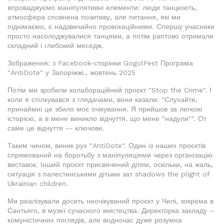
впроваджуємо маніпулятивні елементи: люди танцюють,
атмосфера сповнена позитиву, але питання, які ми
піднімаємо, є надзвичайно провокаційними. Спершу учасники
просто насолоджувалися танцями, а потім раптово отримали
складний і глибокий меседж.
Зображення: з Facebook-сторінки GogolFest Програма
"AntiDote" у Запоріжжі., жовтень 2025
Потім ми зробили колабораційний проєкт "Stop the Crime". І
коли я спілкувався з глядачами, вони казали: "Слухайте,
принаймні це збило моє очікування. Я прийшов за легкою
історією, а в мене виникло відчуття, що мене "надули"". От
саме це відчуття -- ключове.
Таким чином, виник рух "AntiDote". Один із наших проєктів
спрямований на боротьбу з маніпуляціями через організацію
виставок. Інший проєкт присвячений дітям, оскільки, на жаль,
ситуація з палестинськими дітьми зат shadows the plight of
Ukrainian children.
Ми реалізували досить неочікуваний проєкт у Чилі, зокрема в
Сантьяго, в музеї сучасного мистецтва. Директорка закладу –
комуністичних поглядів, але водночас дуже розумна