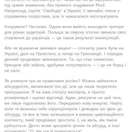
під чужим знаменом, без прямого згадування Росії.
Наприклад, партія "Свобода" в Україні: її звичайні члени є
справжніми патріотами, але їх намагалися експлуатувати.
Ігнорувати? Частково. Однак вони вміють знаходити тригери
для різних аудиторій. Польща за півроку істотно змінила своє
ставлення до українців — це також результат маніпуляцій.
Або як вражаюче змінився акцент -- спочатку увага була на
Україні, далі на Палестині, а тепер на Гренландії. І порядок
денний продовжує змінюватися. Те, що стає символом,
брендом або міфом, здобуває популярність -- і це не борщ і
не сало.
Як уникнути гри за правилами росіян? Можна займатися
абсурдністю, висміювати їхні дії, але це лише теоретичні
припущення. Я не маю статусу експерта, я просто
розмірковую і шукаю відповіді. Адже, реагуючи на цей тиск,
ми лише підсилюємо його. Передаємо нову енергію. Навіть
коли ти визнаєш себе корупціонером і доводиш цю ідею до
абсурду, ти все ж таки залишаєшся в рамках цивілізаційного
контексту, який продовжує зростати. І, на жаль, він також
руйнується. Дехто може зрозуміти іронію та абсурд, а інші
подумають: "О, він ще й прикидається".