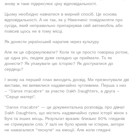
знову ж таки підкреслює ціну відповідальності.
Цьому необхідно навчатися в мирний спосіб. Це основа
відповідальності. А не так, як у Німеччині: повідомляти про
сусіда, який неправильно припаркував свій автомобіль або
повісив щось не в тому місці.
Як донести український наратив через культуру
Але як це сформулювати? Коли ти це просто говориш ротом,
це одна річ, людям дуже складно це приймати. То як
донести? Як упакувати цю історію? Як достукатися до
сердець?
І знову на перший план виходить досвід. Ми презентували дві
вистави, які виявилися надзвичайно чутливими. Перша з них
– "Danse macabre" за участю Dakh Daughters, а друга –
"Серце матері".
"Danse macabre" — це документальна розповідь про дівчат
Dakh Daughters, що містить надзвичайно сумні історії жінок з
Бучі та інших місць. Результат вразив: близько 90% глядачів
не стримували сліз. У залі не було криків чи істерик, актори
не намагалися "тиснути" на емоції. Але коли глядачі