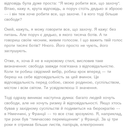
відповідь була дуже проста: "Я можу робити все, що захочу".
Вітаю, кажу я, крута відповідь, а поруч стоїть дядько зі зброєю
-- і він теж хоче робити все, що захоче. І в кого тоді більше
свободи?
Окей, кажуть, я можу говорити все, що захочу. Я кажу: без
питань. Але поруч є дядько, в якого тисяча ботів. А ти
говориш своїм чесним, живим голосом. І що важить твій голос
проти тисячі ботів? Нічого. Його просто не чують, його
заглушують.
Отже, я, хоча й не в науковому стилі, висловив таке
визначення: свобода завжди пов'язана з відповідальністю.
Коли ти робиш свідомий вибір, робиш крок вперед — ти
береш на себе відповідальність за цей вчинок. Це
відповідальність перед собою, своєю родиною, суспільством,
містом і всім світом. Ти усвідомлюєш її значення.
Тоді одразу виникає наступна думка: багато людей хочуть
свободи, але не хочуть ризику й відповідальності. Якщо хтось
бував у західному суспільстві й подивиться на бюрократію --
в Німеччині, у Франції -- то все стає зрозуміло. Я, наприклад,
три роки був "тимчасово переміщеним" у Франції. За ці три
роки я отримав більше листів, папірців, електронних