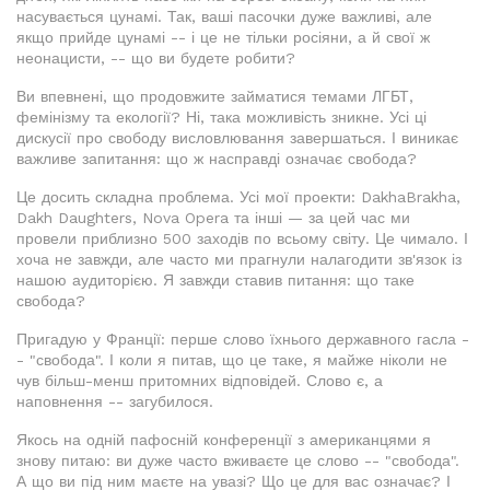
насувається цунамі. Так, ваші пасочки дуже важливі, але
якщо прийде цунамі -- і це не тільки росіяни, а й свої ж
неонацисти, -- що ви будете робити?
Ви впевнені, що продовжите займатися темами ЛГБТ,
фемінізму та екології? Ні, така можливість зникне. Усі ці
дискусії про свободу висловлювання завершаться. І виникає
важливе запитання: що ж насправді означає свобода?
Це досить складна проблема. Усі мої проекти: DakhaBrakha,
Dakh Daughters, Nova Opera та інші — за цей час ми
провели приблизно 500 заходів по всьому світу. Це чимало. І
хоча не завжди, але часто ми прагнули налагодити зв'язок із
нашою аудиторією. Я завжди ставив питання: що таке
свобода?
Пригадую у Франції: перше слово їхнього державного гасла -
- "свобода". І коли я питав, що це таке, я майже ніколи не
чув більш-менш притомних відповідей. Слово є, а
наповнення -- загубилося.
Якось на одній пафосній конференції з американцями я
знову питаю: ви дуже часто вживаєте це слово -- "свобода".
А що ви під ним маєте на увазі? Що це для вас означає? І