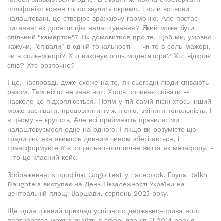
поліфонію: кожен голос звучить окремо, і коли всі вони
налаштовані, це створює вражаючу гармонію. Але постає
питання: як досягти цієї налаштування? Який може бути
спільний "камертон"? Як домовитися про те, щоб ми, умовно
кажучи, "співали" в одній тональності — чи то в соль-мажорі,
чи в соль-мінорі? Хто виконує роль модератора? Хто відкриє
спів? Хто розпочне?
І це, насправді, дуже схоже на те, як сьогодні люди співають
разом. Там ніхто не знає нот. Хтось починає співати --
навколо це підхоплюється. Потім у тій самій пісні хтось інший
може заспівати, продовжити ту ж пісню, змінити тональність. І
в цьому -- крутість. Але всі приймають правила: ми
налаштовуємося одне на одного. І якщо ви розумієте цю
традицію, яка якимось дивним чином зберігається, і
трансформуєте її в соціально-політичне життя як метафору, -
- то це класний кейс.
Зображення: з профілю GogolFest у Facebook. Група Dalkh
Daughters виступає на День Незалежності України на
центральній площі Варшави, серпень 2025 року.
Ще один цікавий приклад успішного державно-приватного
партнерства можна знайти в сфері дронів. З 2014 року я