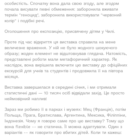
особистість. Спочатку вона дала свою згоду, але згодом
почала висувати певні обмеження: заборонила вживати
термін "геноцид", заборонила використовувати "червоний
колір" і подібні речі.
Оголошення про експозицію, присвячену дітям у Чилі.
Проте під час відкриття ця виставка справила на мене
величезне враження. У ній не було жодного шокуючого
образу; жоден елемент не відштовхував глядача. Натомість,
представлені роботи мали метафоричний характер. Як
наслідок, вона вирішила включити цю виставку до офіційних
екскурсій для учнів та студентів і продовжила її на півтора
місяця.
Виставка завершилася в середині січня, і ми отримали
статистичні дані — 10 тисяч осіб відвідали захід. Це просто
неймовірний наплив!
Зараз ми робимо її в парках і музеях: Мец (Франція), потім
Польща, Прага, Братислава, Аргентина, Мексика, Філіппіни,
Індонезія. Чому я говорю саме про цю виставку? Тому що
вона flexible -- не статична. Її можна адаптувати. Один з
варіантів -- як говорити про вбитих дітей. Коли ти кажеш: