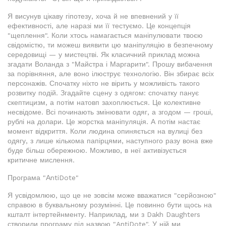
Я висунув цікаву гіпотезу, хоча й не впевнений у її
ефективності, але наразі ми її тестуємо. Це концепція
"щеплення". Коли хтось намагається маніпулювати твоєю
свідомістю, ти можеш виявити цю маніпуляцію в безпечному
середовищі — у мистецтві. Як класичний приклад можна
згадати Воланда з "Майстра і Маргарити". Прошу вибачення
за порівняння, але воно ілюструє технологію. Він збирає всіх
персонажів. Спочатку ніхто не вірить у можливість такого
розвитку подій. Згадайте сцену з одягом: спочатку панує
скептицизм, а потім натовп захоплюється. Це колективне
несвідоме. Всі починають змінювати одяг, а згодом — гроші,
рублі на долари. Це жорстка маніпуляція. А потім настає
момент відкриття. Коли людина опиняється на вулиці без
одягу, з лише кількома папірцями, наступного разу вона вже
буде більш обережною. Можливо, в неї активізується
критичне мислення.
Програма "АntiDote"
Я усвідомлюю, що це не зовсім може вважатися "серйозною"
справою в буквальному розумінні. Це повинно бути щось на
кшталт інтертейнменту. Наприклад, ми з Dakh Daughters
створили програму під назвою "AntiDote". У ній ми