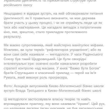
Українська ідентичність та горизонтальні структури проти
російського хаосу
Нещодавно я відвідав зустріч, на якій обговорювали питання
ідентичності: як її правильно визначити, чи має держава
брати участь у цьому процесі, і чи не сприймуть люди це як
тиск або нав'язування. Це нагадало випадок з патріотичним
кіно, яке, зрештою, стало прикладом протилежного
результату.
Ми маємо супротивника, який майстерно маніпулює міфами.
Можливо, ви чули термін "рефлекторне управління", або як
вони самі себе називали — методологи. У часи Радянського
Союзу був такий Щедровицький. Це були своєрідні
інтелектуальні ігри: освічені особи намагалися розробити
стратегії контролю над масами. У книзі "Важко бути Богом"
братів Стругацьких є класичний приклад — герой на ім'я
Румата, який виконує роль прогресора.
Фото: Асоцація випускників Києво-Могилянської бізнес школи
зустріч Влада Троїцького в Києво-Могилянській бізнес школі
Ці методологи застосовували власну теорію та навіть
впроваджували практику, яку вони називали "іграми". Цей рух,
що налічував десятки тисяч учасників, не був дисидентським.