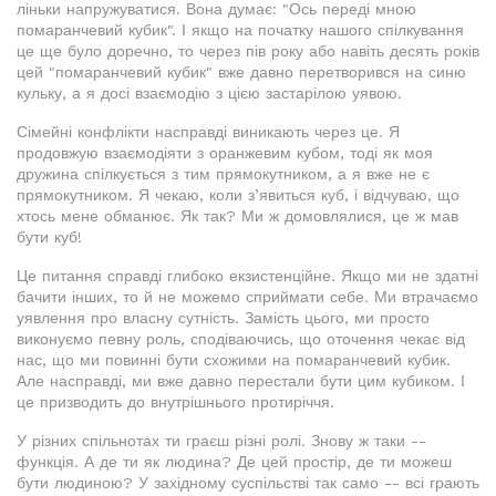
ліньки напружуватися. Вона думає: "Ось переді мною
помаранчевий кубик". І якщо на початку нашого спілкування
це ще було доречно, то через пів року або навіть десять років
цей "помаранчевий кубик" вже давно перетворився на синю
кульку, а я досі взаємодію з цією застарілою уявою.
Сімейні конфлікти насправді виникають через це. Я
продовжую взаємодіяти з оранжевим кубом, тоді як моя
дружина спілкується з тим прямокутником, а я вже не є
прямокутником. Я чекаю, коли з’явиться куб, і відчуваю, що
хтось мене обманює. Як так? Ми ж домовлялися, це ж мав
бути куб!
Це питання справді глибоко екзистенційне. Якщо ми не здатні
бачити інших, то й не можемо сприймати себе. Ми втрачаємо
уявлення про власну сутність. Замість цього, ми просто
виконуємо певну роль, сподіваючись, що оточення чекає від
нас, що ми повинні бути схожими на помаранчевий кубик.
Але насправді, ми вже давно перестали бути цим кубиком. І
це призводить до внутрішнього протиріччя.
У різних спільнотах ти граєш різні ролі. Знову ж таки --
функція. А де ти як людина? Де цей простір, де ти можеш
бути людиною? У західному суспільстві так само -- всі грають