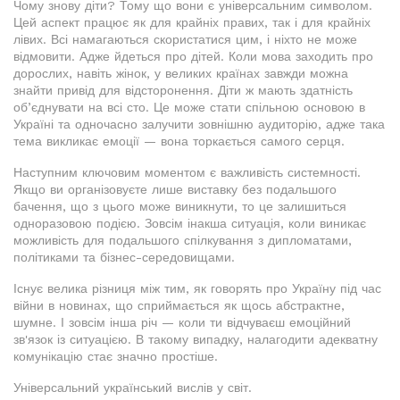
Чому знову діти? Тому що вони є універсальним символом.
Цей аспект працює як для крайніх правих, так і для крайніх
лівих. Всі намагаються скористатися цим, і ніхто не може
відмовити. Адже йдеться про дітей. Коли мова заходить про
дорослих, навіть жінок, у великих країнах завжди можна
знайти привід для відсторонення. Діти ж мають здатність
об’єднувати на всі сто. Це може стати спільною основою в
Україні та одночасно залучити зовнішню аудиторію, адже така
тема викликає емоції — вона торкається самого серця.
Наступним ключовим моментом є важливість системності.
Якщо ви організовуєте лише виставку без подальшого
бачення, що з цього може виникнути, то це залишиться
одноразовою подією. Зовсім інакша ситуація, коли виникає
можливість для подальшого спілкування з дипломатами,
політиками та бізнес-середовищами.
Існує велика різниця між тим, як говорять про Україну під час
війни в новинах, що сприймається як щось абстрактне,
шумне. І зовсім інша річ — коли ти відчуваєш емоційний
зв'язок із ситуацією. В такому випадку, налагодити адекватну
комунікацію стає значно простіше.
Універсальний український вислів у світ.