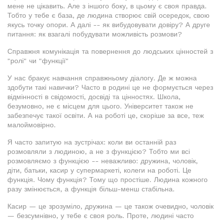
мене не цікавить. Але з іншого боку, в цьому є своя правда.
Тобто у тебе є база, де людина створює свій осередок, свою
якусь точку опори. А далі -- як вибудовувати довіру? А друге
питання: як взагалі побудувати можливість розмови?
Справжня комунікація та повернення до людських цінностей з
"ролі" чи "функції"
У нас бракує навчання справжньому діалогу. Де ж можна
здобути такі навички? Часто в родині це не формується через
відмінності в свідомості, досвіді та цінностях. Школа,
безумовно, не є місцем для цього. Університет також не
забезпечує такої освіти. А на роботі це, скоріше за все, теж
малоймовірно.
Я часто запитую на зустрічах: коли ви останній раз
розмовляли з людиною, а не з функцією? Тобто ми всі
розмовляємо з функцією -- неважливо: дружина, чоловік,
діти, батьки, касир у супермаркеті, колеги на роботі. Це
функція. Чому функція? Тому що простіше. Людина кожного
разу змінюється, а функція більш-менш стабільна.
Касир — це зрозуміло, дружина — це також очевидно, чоловік
— безсумнівно, у тебе є своя роль. Проте, людині часто