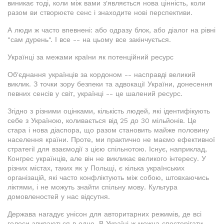
виникає тоді, коли між вами з'являється нова цінність, коли
разом ви створюєте сенс і знаходите нові перспективи.
А люди ж часто впевнені: або одразу блок, або діалог на рівні
"сам дурень". І все -- на цьому все закінчується.
Українці за межами країни як потенційний ресурс
Об'єднання українців за кордоном -- насправді великий
виклик. З точки зору безпеки та адвокації України, донесення
певних сенсів у світ, українці -- це шалений ресурс.
Згідно з різними оцінками, кількість людей, які ідентифікують
себе з Україною, коливається від 25 до 30 мільйонів. Це
стара і нова діаспора, що разом становить майже половину
населення країни. Проте, ми практично не маємо ефективної
стратегії для взаємодії з цією спільнотою. Існує, наприклад,
Конгрес українців, але він не викликає великого інтересу. У
різних містах, таких як у Польщі, є кілька українських
організацій, які часто конфліктують між собою, штовхаючись
ліктями, і не можуть знайти спільну мову. Культура
домовленостей у нас відсутня.
Держава нагадує унісон для авторитарних режимів, де всі
голоси зливаються в одне. В Україні ж можна спостерігати