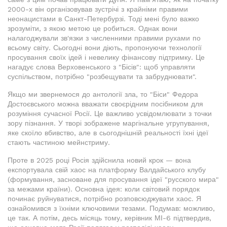
2000-х він організовував зустрічі з крайніми правими
неонацистами в Санкт-Петербурзі. Тоді мені було важко
зрозуміти, з якою метою це робиться. Однак вони
налагоджували зв'язки з численними правими рухами по
всьому світу. Сьогодні вони діють, пропонуючи технології
просування своїх ідей і невелику фінансову підтримку. Це
нагадує слова Верховенського з "Бісів": щоб управляти
суспільством, потрібно "розбещувати та забруднювати".
Якщо ми звернемося до антології зла, то "Біси" Федора
Достоєвського можна вважати своєрідним посібником для
розуміння сучасної Росії. Це важливо усвідомлювати з точки
зору пізнання. У творі зображене маргінальне угрупування,
яке скоїло вбивство, але в сьогоднішній реальності їхні ідеї
стають частиною мейнстриму.
Проте в 2025 році Росія здійснила новий крок — вона
експортувала свій хаос на платформу Валдайського клубу
(формування, засноване для просування ідеї "русского мира"
за межами країни). Основна ідея: коли світовий порядок
починає руйнуватися, потрібно розповсюджувати хаос. Я
ознайомився з їхніми ключовими тезами. Подумав: можливо,
це так. А потім, десь місяць тому, керівник МІ-6 підтвердив,