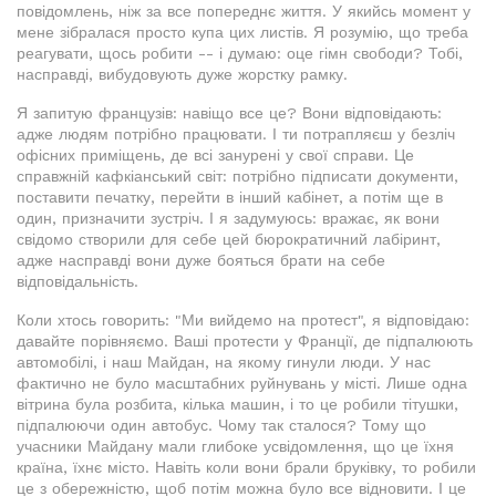
повідомлень, ніж за все попереднє життя. У якийсь момент у
мене зібралася просто купа цих листів. Я розумію, що треба
реагувати, щось робити -- і думаю: оце гімн свободи? Тобі,
насправді, вибудовують дуже жорстку рамку.
Я запитую французів: навіщо все це? Вони відповідають:
адже людям потрібно працювати. І ти потрапляєш у безліч
офісних приміщень, де всі занурені у свої справи. Це
справжній кафкіанський світ: потрібно підписати документи,
поставити печатку, перейти в інший кабінет, а потім ще в
один, призначити зустріч. І я задумуюсь: вражає, як вони
свідомо створили для себе цей бюрократичний лабіринт,
адже насправді вони дуже бояться брати на себе
відповідальність.
Коли хтось говорить: "Ми вийдемо на протест", я відповідаю:
давайте порівняємо. Ваші протести у Франції, де підпалюють
автомобілі, і наш Майдан, на якому гинули люди. У нас
фактично не було масштабних руйнувань у місті. Лише одна
вітрина була розбита, кілька машин, і то це робили тітушки,
підпалюючи один автобус. Чому так сталося? Тому що
учасники Майдану мали глибоке усвідомлення, що це їхня
країна, їхнє місто. Навіть коли вони брали бруківку, то робили
це з обережністю, щоб потім можна було все відновити. І це