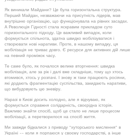
Як виникали Майдани? Це була горизонтальна структура.
Перший Майдан, незважаючи на присутність лідерів, мав
внутрішню організацію, що функціонувала на рівних засадах.
А Революція Гідності стала яскравим прикладом суто
горизонтального підходу. Це важливий випадок, коли
формується спільнота, здатна швидко мобілізуватися і
створювати нові наративи. Проте, в нашому випадку, ця
мобілізація не триває довго. Є ресурси для активних дій лише
на певний проміжок часу.
Те саме було, як почалося велике вторгнення: швидка
мобілізація, але за рік і далі вже складніше, тому що хтось
втомився, хтось у розпачі. І знову ж таки працюють росіяни,
які додають фрагментацію суспільства, закидають наративи,
що вибудовують цю зневіру.
Наразі в Києві досить холодно, але я відчуваю, як
формується справжня солідарність, своєрідна історія.
Важливо знайти спосіб, щоб це стало не лише процесом
мобілізації, а перетворилося на спосіб життя.
Ми завжди бідкалися з приводу "хуторського мислення" в
Україні -- коли я порпаюся у своєму господарстві, а інше