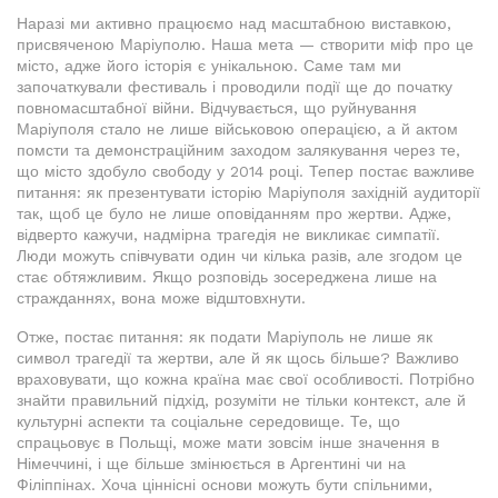
Наразі ми активно працюємо над масштабною виставкою,
присвяченою Маріуполю. Наша мета — створити міф про це
місто, адже його історія є унікальною. Саме там ми
започаткували фестиваль і проводили події ще до початку
повномасштабної війни. Відчувається, що руйнування
Маріуполя стало не лише військовою операцією, а й актом
помсти та демонстраційним заходом залякування через те,
що місто здобуло свободу у 2014 році. Тепер постає важливе
питання: як презентувати історію Маріуполя західній аудиторії
так, щоб це було не лише оповіданням про жертви. Адже,
відверто кажучи, надмірна трагедія не викликає симпатії.
Люди можуть співчувати один чи кілька разів, але згодом це
стає обтяжливим. Якщо розповідь зосереджена лише на
стражданнях, вона може відштовхнути.
Отже, постає питання: як подати Маріуполь не лише як
символ трагедії та жертви, але й як щось більше? Важливо
враховувати, що кожна країна має свої особливості. Потрібно
знайти правильний підхід, розуміти не тільки контекст, але й
культурні аспекти та соціальне середовище. Те, що
спрацьовує в Польщі, може мати зовсім інше значення в
Німеччині, і ще більше змінюється в Аргентині чи на
Філіппінах. Хоча ціннісні основи можуть бути спільними,