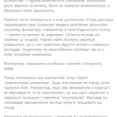
суспільство — країна залишається стабільною. Аналогічно
діють вірмени та китайці. Вони не повністю асимілюються, а
зберігають свою ідентичність.
Українці часто інтегруються в нові суспільства. Стара діаспора
підтримувала своє існування завдяки релігійним цінностям і
штучному фольклору, створеному в часи Радянського Союзу
— такими як віночки та шаровари. Сучасна молодь не
приймає ці традиції. Наразі навіть Конгрес українців
усвідомлює, що у них практично відсутні зв'язки з освіченою
молоддю, студентами та нерелігійними особами. Це не є
їхнім основним напрямком.
Маніпуляції, скасування російських проектів і потужність
міфів.
Тепер поговоримо про маніпуляції. Існує термін
"рефлекторне управління". Будь-яка реакція на напад лише
підсилює його. Наприклад, якщо вас звинуватили в корупції і
ви відповідаєте "я не корупціонер", це все одно закріплює в
свідомості асоціацію з терміном "корупціонер". Відповіді на
неправдиві звинувачення частіше можуть працювати на
шкоду.
Кенселити не функціонують, і зазвичай всі дії відбуваються