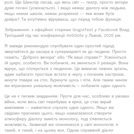
ролі. Ще Шекспір писав, що весь світ -- театр, просто актори
дуже погані (усміхається). І якщо немає діалогу між людьми,
якщо немає школи, немає розуміння -- яка може бути
довіра? Ти інтуїтивно відчуваєш, що перед тобою функція.
Зображення: з офіційної сторінки GogolFest у Facebook Влад
Троїцький під час конференції AntiDоte у Львові, 2025 рік.
Я завжди рекомендую спробувати один простий підхід:
звертайтеся до касира в супермаркеті як до людини. Просто
скажіть: "Доброго вечора" або "Як ваші справи?" Усміхніться
їй щиро, особисто. Ви побачите, як зміниться її реакція. Вона
відчує, що спілкується з людиною. Це вимагає певних зусиль,
адже набагато простіше встати в чергу з поганим настроєм,
кинути товари на стіл, буркнути щось і піти. Але таким чином
ми втрачаємо унікальну можливість – побачити один одного.
Це не є легким завданням. Проте для нас, особливо в умовах
війни, коли весь світ перебуває в кризі, це стає вкрай
важливим — навчитися слухати одне одного. Якщо ми
свідомо прагнемо цього, якщо намагаємося створити
атмосферу діалогу замість монологу, тоді з'являється
можливість. Зазвичай ми опиняємося у світі монологів: я
такий, я такий, і на цьому все. Однак справжній діалог