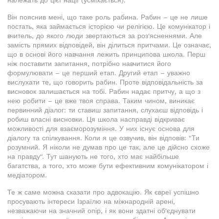
належать до цієї нації (усміхається).
Він пояснив мені, що таке роль рабина. Рабин – це не лише
постать, яка займається історією чи релігією. Це комунікатор і
вчитель, до якого люди звертаються за роз'ясненнями. Але
замість прямих відповідей, він ділиться притчами. Це означає,
що в основі його навчання лежить принципова школа. Перш
ніж поставити запитання, потрібно навчитися його
формулювати – це перший етап. Другий етап – уважно
вислухати те, що говорить рабин. Проте відповідальність за
висновок залишається на тобі. Рабин надає притчу, а що з
нею робити – це вже твоя справа. Таким чином, виникає
первинний діалог: ти ставиш запитання, слухаєш відповідь і
робиш власні висновки. Ця школа насправді відкриває
можливості для взаєморозуміння. У них існує основа для
діалогу та спілкування. Коли я це озвучив, він відповів: "Ти
розумний. Я ніколи не думав про це так, але це дійсно схоже
на правду". Тут шанують не того, хто має найбільше
багатства, а того, хто може бути ефективним комунікатором і
медіатором.
Те ж саме можна сказати про адвокацію. Як євреї успішно
просувають інтереси Ізраїлю на міжнародній арені,
незважаючи на значний опір, і як вони здатні об'єднувати