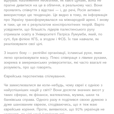
відчуває наближення небезпеки, як хвилі цунамі, вона не
прагне дивитися на це в обличчя, в реальному часі. Вони
проявлять співчуття з відстані — і, до речі, Росія активно
використовує цю тенденцію. Це видно в тому, як інформація
про Україну трансформувалася на міжнародній арені. І знову
ж таки, це не є результатом конспірологічних теорій. Варто
усвідомити, що більшість лідерів палестинського руху
отримали освіту в Університеті Патріса Лумумби, який, по
суті, був філією КГБ, а згодом і ФСБ. Їх там навчали, як
реалізовувати свої цілі.
З іншого боку -- релігійні організації, ісламські рухи, яким
легко організовувати масу. Плюс співпраця з лівими рухами,
зокрема в американських університетах, які часто взагалі не
розуміють, про що говорять.
Єврейська перспектива спілкування.
Чи замислювалися ви коли-небудь, чому євреї є однією з
найуспішніших націй у світі? Вони досягли значних висот у
таких сферах, як фінанси, математика, музика, шахи та
банківська справа. Одного разу я поділився своєю думкою з
дуже шанованим євреєм, сподіваючись, що я теж маю
єврейське коріння. Проте, виявилося, що 92% українців не