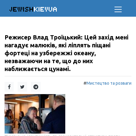
JEWISH
KIEVUA
Режисер Влад Троїцький: Цей захід мені
нагадує малюків, які ліплять піщані
фортеці на узбережжі океану,
незважаючи на те, що до них
наближається цунамі.
#
Мистецтво та розваги