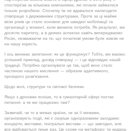
спостерігав за кількома компаніями, які почали займатися
їхньою розробкою. Спочатку їм не вдавалося налагодити
співпрацю з державними структурами. Проте за ці майже
вісім років це стало основою для швидкої мобілізації та
організації у момент, коли виникла потреба. Як результат, ми
досягли паритету, а в деяких аспектах навіть випереджаємо
Росію, незважаючи на те, що початкові умови були зовсім не
на нашу користь.
І ось виникає запитання: як це функціонує? Тобто, ми маємо:
успішний приклад, досвід співпраці — і це відповідає нашій
традиції. Потрібно організувати це так, щоб воно стало
частиною нашого мислення — образом адаптивного,
прозорого розв'язання.
Щодо волі, структури та світової безпеки.
Якщо з дронами ясніше, то в гуманітарній сфері постає
питання: а як ми працюємо там?
Зазвичай, чи то в межах країни, чи за її межами,
організовують події, які є скоріше одноразовими заходами:
концерти, виставки, театральні вистави — що завгодно, але
все відбувається лише раз. Це схоже на метафору: ти кидаєш