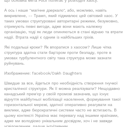
що основна мета Росії полягає у розподілі хаосу.
А ось і наше "магічне дзеркало", або, можливо, навіть
викривлене, -- Трамп, який підживлює цей світовий хаос. У
таких умовах структуровані авторитарні режими, безумовно,
отримують певні вигоди, адже вони мають належну
організацію, тоді як люди опиняються в стані відчаю та втрати
надії. Втрата надії є одним із найбільших гріхів.
Які подальші кроки? Як впоратися з хаосом? Лише чітка
структура здатна стати бар'єром проти безладу, проте в
умовах турбулентного світу така структура може зазнати
руйнувань.
Изображение: facebook/Dakh Daughters
Швидше за все, йдеться про необхідність створення гнучкої
кристалічної структури. Як її можна реалізувати? Нещодавно
канадський прем'єр у своїй промові зазначив, що існує
відчуття майбутньої мобілізації населення, формування такої
горизонтальної мережі, здатної оперативно реагувати на
виклики, адже бюрократичні системи часто не встигають. В
цьому контексті Україна має перевагу над іншими країнами,
адже ми володіємо унікальним досвідом, хоч і не завжди
усвідомленим, радше інтуїтивним.