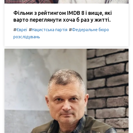
Фільми з рейтингом IMDB 8 і вище, які
варто переглянути хоча б раз у житті.
#
#
#
Євреї
Нацистська партія
Федеральне бюро
розслідувань