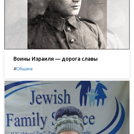
Воины Израиля — дорога славы
#
Община