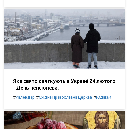
Яке свято святкують в Україні 24 лютого
- День пенсіонера.
#
#
#
Календар
Східна Православна Церква
Юдаїзм