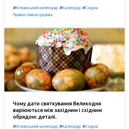
#
#
#
Юліанський календар
Календар
Східна
Православна Церква
Чому дати святкування Великодня
варіюються між західним і східним
обрядом: деталі.
#
#
#
Юліанський календар
Календар
Східна