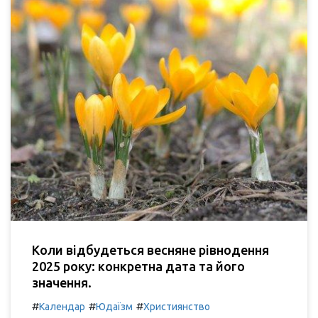
Коли відбудеться весняне рівнодення
2025 року: конкретна дата та його
значення.
#
#
#
Календар
Юдаїзм
Християнство