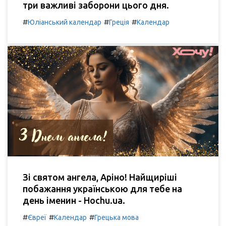
три важливі заборони цього дня.
#
#
#
Юліанський календар
Греція
Календар
Зі святом ангела, Аріно! Найщиріші
побажання українською для тебе на
день іменин - Hochu.ua.
#
#
#
Євреї
Календар
Грецька мова