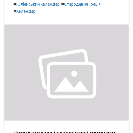
#
#
Юліанський календар
Стародавня Греція
#
Календар
Чому католики і православні святкують