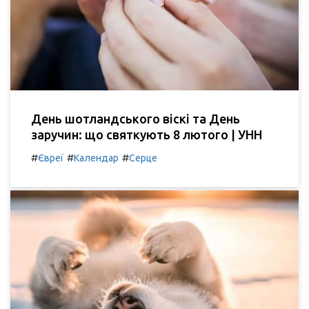
День шотландського віскі та День
заручин: що святкують 8 лютого | УНН
#
#
#
Євреї
Календар
Серце