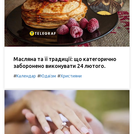
Масляна та її традиції: що категорично
заборонено виконувати 24 лютого.
#
#
#
Календар
Юдаїзм
Християни