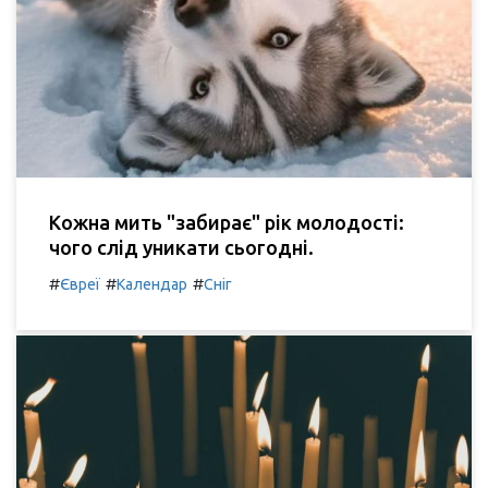
Кожна мить "забирає" рік молодості:
чого слід уникати сьогодні.
#
#
#
Євреї
Календар
Сніг