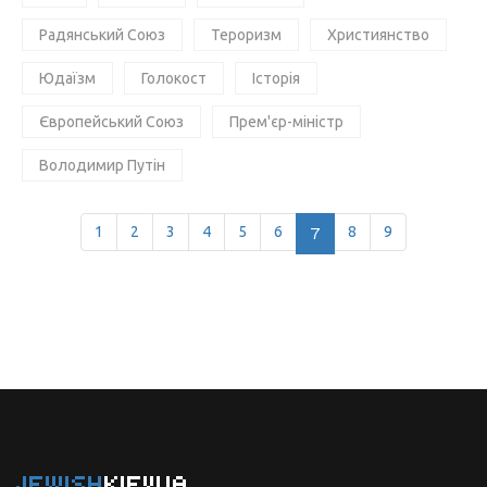
Радянський Союз
Тероризм
Християнство
Юдаїзм
Голокост
Історія
Європейський Союз
Прем'єр-міністр
Володимир Путін
1
2
3
4
5
6
7
8
9
JEWISH
KIEVUA