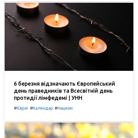
6 березня відзначають Європейський
день праведників та Всесвітній день
протидії лімфедемі | УНН
#
#
#
Євреї
Календар
Нацизм