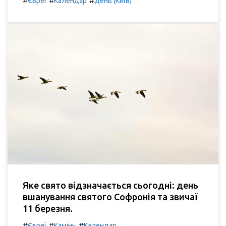
#
#
#
Євреї
Календар
День (Київ)
Яке свято відзначається сьогодні: день
вшанування святого Софронія та звичаї
11 березня.
#
#
#
Євреї
Камінь
Календар