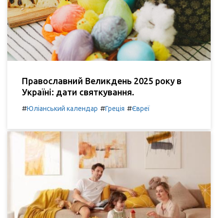
Православний Великдень 2025 року в
Україні: дати святкування.
#
#
#
Юліанський календар
Греція
Євреї