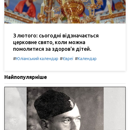
3 лютого: сьогодні відзначається
церковне свято, коли можна
помолитися за здоров'я дітей.
#
#
#
Юліанський календар
Євреї
Календар
Найпопулярніше