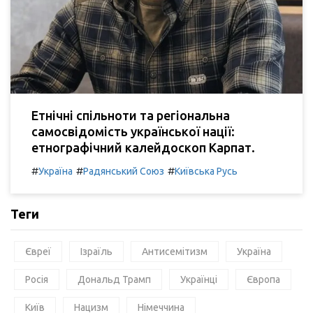
Етнічні спільноти та регіональна
самосвідомість української нації:
етнографічний калейдоскоп Карпат.
#
#
#
Україна
Радянський Союз
Київська Русь
Теги
Євреї
Ізраїль
Антисемітизм
Україна
Росія
Дональд Трамп
Українці
Європа
Київ
Нацизм
Німеччина