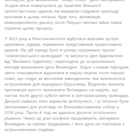
Згодом вони повернулися до практики більшості
протестантських церков, які вирішили слідувати прикладу
католиків в цьому питанні. Крім того, активізація
міжконфесійного діалогу після Першої світової війни також
сприяла цьому процесу.
У 1923 році в Константинополі відбулася важлива зустріч
церковних лідерів, переважно представників православних
церков. На цій нараді було в цілому підтримано проект
"новоюліанського календаря" та висунута ідея відмовитися
від "Великого Індиктону", переходячи до астрономічних
методів визначення дати Великодня. Згідно з новим підходом,
свято планувалося відзначати в першу неділю після першої
повні, що слідує за весняним рівноденням, яке визначалося
астрономами для меридіана Єрусалиму. Водночас виникла
пропозиція просто призначити Великдень на неділю, що
настає після другої суботи квітня в григоріанському календарі.
Дискусії навколо обох варіантів затягнулися, і ці питання були
заплановані для розгляду на Всеправославному соборі у
2016 році. Проте й тоді не вдалося досягти остаточного
рішення. Через це різні конфесії продовжують святкувати
Великдень за своїми традиціями, і його дата не пов'язана з
астрономічними подіями.