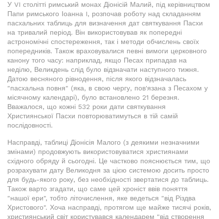
У VI столітті римський монах Діонісій Малий, під керівництвом
Папи римського Іоанна I, розпочав роботу над складанням
пасхальних таблиць для визначення дат святкування Пасхи
на тривалий період. Він використовував як попередні
астрономічні спостереження, так і методи обчислень своїх
попередників. Також враховувалися певні вимоги церковного
канону того часу: наприклад, якщо Песах припадав на
неділю, Великдень слід було відзначати наступного тижня.
Датою весняного рівнодення, після якого відзначалась
"пасхальна повня" (яка, в свою чергу, пов'язана з Песахом у
місячному календарі), було встановлено 21 березня.
Вважалося, що кожні 532 роки дати святкування
Християнської Пасхи повторюватимуться в тій самій
послідовності.
Насправді, таблиці Діонісія Малого (з деякими незначними
змінами) продовжують використовуватися християнами
східного обряду й сьогодні. Це частково пояснюється тим, що
розрахувати дату Великодня за цією системою досить просто
для будь-якого року, без необхідності звертатися до таблиць.
Також варто згадати, що саме цей хроніст ввів поняття
"нашої ери", тобто літочислення, яке ведеться "від Різдва
Христового". Хоча насправді, протягом ще майже тисячі років,
християнський світ користувався календарем "від створення