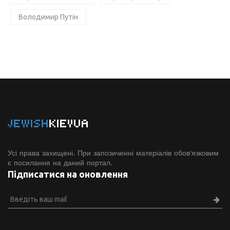
Володимир Путін
JEWISH
KIEVUA
Усі права захищені. При запозиченні матеріалів обов'язковим
є посилання на даний портал.
Підписатися на оновлення