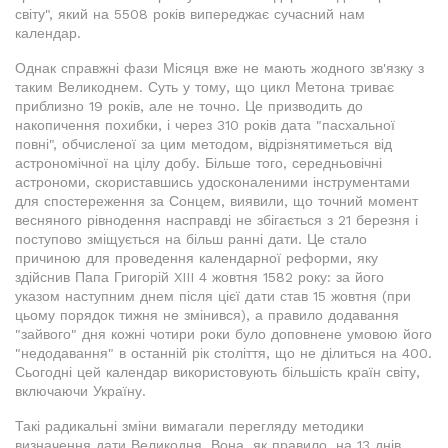
світу", який на 5508 років випереджає сучасний нам
календар.
Однак справжні фази Місяця вже не мають жодного зв'язку з
таким Великоднем. Суть у тому, що цикл Метона триває
приблизно 19 років, але не точно. Це призводить до
накопичення похибки, і через 310 років дата "пасхальної
повні", обчисленої за цим методом, відрізнятиметься від
астрономічної на цілу добу. Більше того, середньовічні
астрономи, скориставшись удосконаленими інструментами
для спостереження за Сонцем, виявили, що точний момент
весняного рівнодення насправді не збігається з 21 березня і
поступово зміщується на більш ранні дати. Це стало
причиною для проведення календарної реформи, яку
здійснив Папа Григорій XIII 4 жовтня 1582 року: за його
указом наступним днем після цієї дати став 15 жовтня (при
цьому порядок тижня не змінився), а правило додавання
"зайвого" дня кожні чотири роки було доповнене умовою його
"недодавання" в останній рік століття, що не ділиться на 400.
Сьогодні цей календар використовують більшість країн світу,
включаючи Україну.
Такі радикальні зміни вимагали перегляду методики
визначення дати Великодня. Вона, як правило, на 13 днів