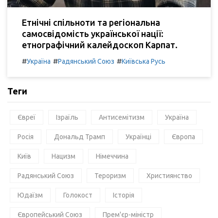
Етнічні спільноти та регіональна
самосвідомість української нації:
етнографічний калейдоскоп Карпат.
#
#
#
Україна
Радянський Союз
Київська Русь
Теги
Євреї
Ізраїль
Антисемітизм
Україна
Росія
Дональд Трамп
Українці
Європа
Київ
Нацизм
Німеччина
Радянський Союз
Тероризм
Християнство
Юдаїзм
Голокост
Історія
Європейський Союз
Прем'єр-міністр