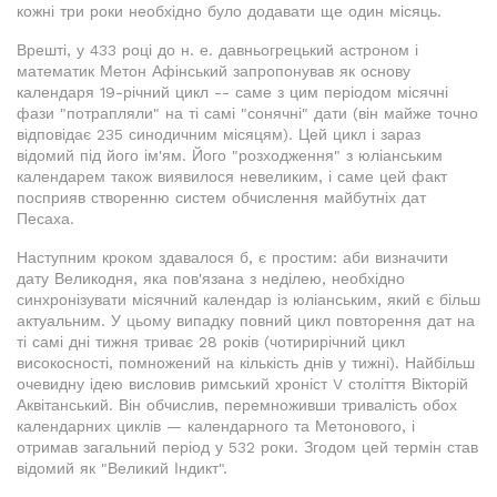
кожні три роки необхідно було додавати ще один місяць.
Врешті, у 433 році до н. е. давньогрецький астроном і
математик Метон Афінський запропонував як основу
календаря 19-річний цикл -- саме з цим періодом місячні
фази "потрапляли" на ті самі "сонячні" дати (він майже точно
відповідає 235 синодичним місяцям). Цей цикл і зараз
відомий під його ім'ям. Його "розходження" з юліанським
календарем також виявилося невеликим, і саме цей факт
посприяв створенню систем обчислення майбутніх дат
Песаха.
Наступним кроком здавалося б, є простим: аби визначити
дату Великодня, яка пов'язана з неділею, необхідно
синхронізувати місячний календар із юліанським, який є більш
актуальним. У цьому випадку повний цикл повторення дат на
ті самі дні тижня триває 28 років (чотирирічний цикл
високосності, помножений на кількість днів у тижні). Найбільш
очевидну ідею висловив римський хроніст V століття Вікторій
Аквітанський. Він обчислив, перемноживши тривалість обох
календарних циклів — календарного та Метонового, і
отримав загальний період у 532 роки. Згодом цей термін став
відомий як "Великий Індикт".