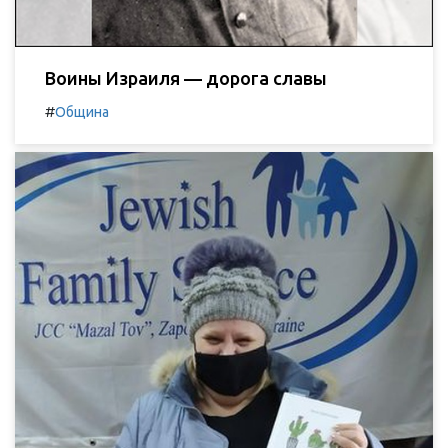
Воины Израиля — дорога славы
#
Община