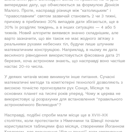
випереджає дату, що обчислюється за формулою Діонісія
Малого. Проте, насправді різниця між "католицьким" і
"православним" святом зазвичай становить 2 чи 3 тижні,
причому в приблизно 30% випадків дати збігаються, ще в
30% їх розділяє тиждень, а в інших ситуаціях — 4 або 5
тижнів. Новий алгоритм виявився значно складнішим, але
варто зазначити, що він також не має жодного зв'язку з
реальними рухами небесних тіл, будучи лише штучним
математичним конструкцією. Наприклад, в ньому як дата
весняного рівнодення використовується фіксована дата 21
березня, хоча астрономи знають, що насправді воно частіше
настає 20-го числа.
У деяких читачів може виникнути інше питання. Сучасні
математичні методи та комп'ютерні технології дозволяють з
високою точністю прогнозувати рух Сонця, Місяця та
основних планет на тисячі років уперед. Чому ж церква не
використовує ці розрахунки для встановлення "правильного
астрономічного Великодня"?
Насправді, подібні спроби мали місце ще в XVIII-XIX
століттях, коли протестанти з Німеччини та Швеції почали
користуватися таблицями фаз місяця, створеними Йоганном
Кеплером, для визначення "більш точної" дати святкування.