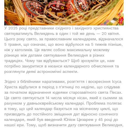
У 2025 році представники східного і західного християнства
святкуватимуть Великдень в один і той же день — 20 квітня.
Цього року свято, за православним календарем, відзначалося
5 травня, що означає, що воно відбулося на 5 тижнів пізніше,
ніж у католиків. Це являє собою максимальну можливу
різницю між датами святкування Великодня в різних
традиціях. Чому так відбувається? Щоб зрозуміти це, нам
потрібно зануритися в нюанси календарного обчислення та
розглянути деякі астрономічні аспекти.
Згідно з біблійними наративами, розп'яття і воскресіння Ісуса
Христа відбулися в період з п'ятниці по неділю, що слідував
за початком відзначення юдеями старозавітного свята Песах.
Це свято святкується 14 числа місяця нісан, який є сьомим за
рахунком у давньоєврейському календарі. Проблема полягає
в тому, що цей календар базується на місячному циклі, що
призводить до постійного зміщення дат відносно сонячного
календаря, який був введений Юлієм Цезарем у 45 році до
нашої ери. Тому, щоб визначити дату святкування Великодня,