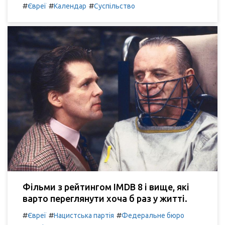
#
#
#
Євреї
Календар
Суспільство
Фільми з рейтингом IMDB 8 і вище, які
варто переглянути хоча б раз у житті.
#
#
#
Євреї
Нацистська партія
Федеральне бюро