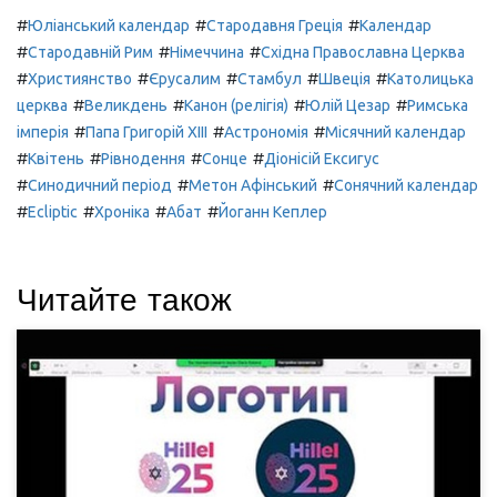
#
#
#
Юліанський календар
Стародавня Греція
Календар
#
#
#
Стародавній Рим
Німеччина
Східна Православна Церква
#
#
#
#
#
Християнство
Єрусалим
Стамбул
Швеція
Католицька
#
#
#
#
церква
Великдень
Канон (релігія)
Юлій Цезар
Римська
#
#
#
імперія
Папа Григорій XIII
Астрономія
Місячний календар
#
#
#
#
Квітень
Рівнодення
Сонце
Діонісій Ексигус
#
#
#
Синодичний період
Метон Афінський
Сонячний календар
#
#
#
#
Ecliptic
Хроніка
Абат
Йоганн Кеплер
Читайте також