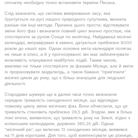
спочатку необхідно точно встановити терміни Песаха.
Слід зазначити, що система вимірювання часу, яка
ґрунтується на русі нашого природного супутника, виникла
раніше ніж інші методи. Причина цього проста: відстежувати
зміни його фаз і визначити повний цикл значно простіше, ніж
спостерігати за рухом Сонця по екліптиці. Найдавніші місячні
календарі, вигравірувані в камені, датуються приблизно 8000
роком до нашої ери. Однак основна мета календаря полягає
не лише в описі, а й у прогнозуванні: він має забезпечувати
можливість планування майбутніх подій. Таким чином,
важливо не тільки спостерігати за фазами Місяця, але й вміти
їх прораховувати заздалегідь, а також бажано "прив'язати"
місячні цикли до року, що є більш значущим для людської
діяльності.
Стародавні шумери ще в далекі часи точно визначили
середню тривалість синодичного місяця, що відповідає
повному циклу зміни місячних фаз. Вони обчислили, що ця
тривалість становить приблизно 29,5 діб. Згодом, вже в більш
пізні епохи, виявилося, що тривалість року на Землі, згідно з
юліанським календарем, дорівнює 365,25 діб. Однак
"місячний рік", що включає 12 синодичних місяців, виявився
на 11 днів коротшим. Для того, щоб компенсувати цю різницю,