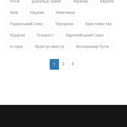
Росія
Дональд Трамп
Українці
Європа
Київ
Нацизм
Німеччина
Радянський Союз
Тероризм
Християнство
Юдаїзм
Голокост
Європейський Союз
Історія
Прем'єр-міністр
Володимир Путін
1
2
3