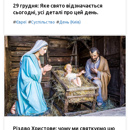
29 грудня: Яке свято відзначається
сьогодні, усі деталі про цей день.
#
#
#
Євреї
Суспільство
День (Київ)
Різдво Христове: чому ми святкуємо цю