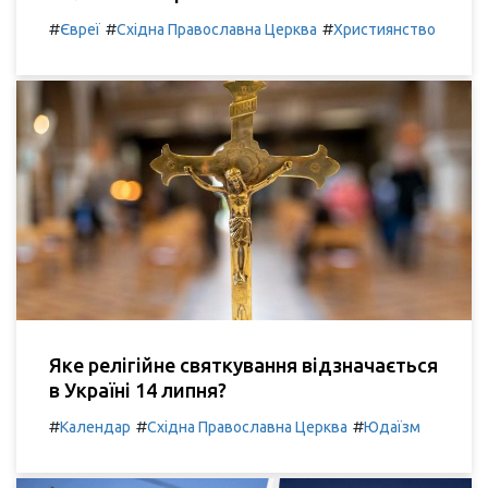
#
#
#
Євреї
Східна Православна Церква
Християнство
Яке релігійне святкування відзначається
в Україні 14 липня?
#
#
#
Календар
Східна Православна Церква
Юдаїзм