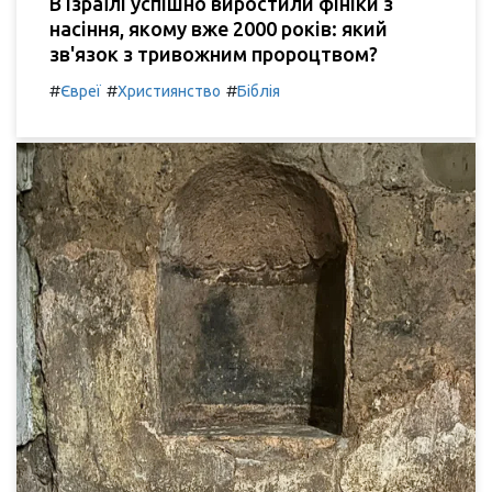
В Ізраїлі успішно виростили фініки з
насіння, якому вже 2000 років: який
зв'язок з тривожним пророцтвом?
#
#
#
Євреї
Християнство
Біблія