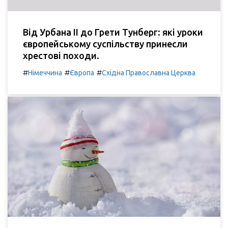
Від Урбана II до Грети Тунберг: які уроки
європейському суспільству принесли
хрестові походи.
#
#
#
Німеччина
Європа
Східна Православна Церква