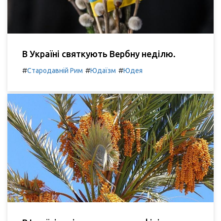
В Україні святкують Вербну неділю.
#
#
#
Стародавній Рим
Юдаїзм
Юдея