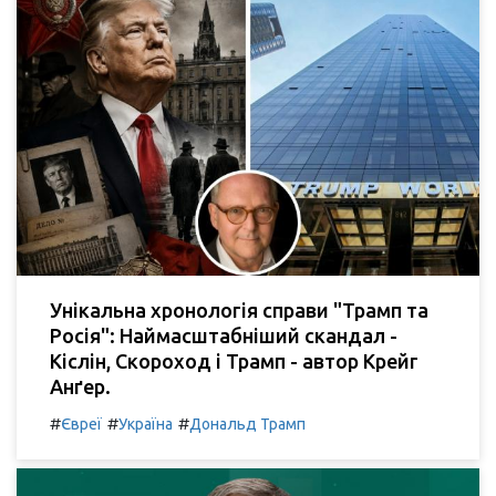
Унікальна хронологія справи "Трамп та
Росія": Наймасштабніший скандал -
Кіслін, Скороход і Трамп - автор Крейг
Анґер.
#
#
#
Євреї
Україна
Дональд Трамп