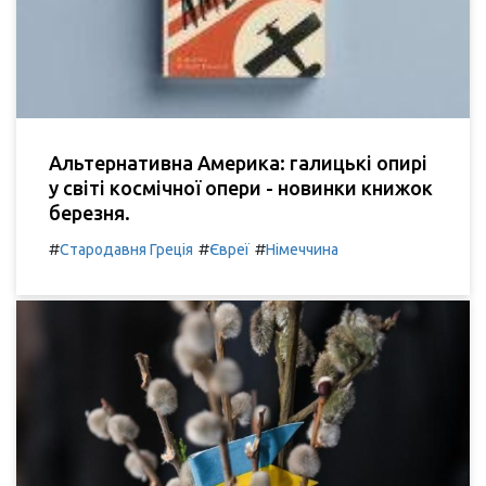
Альтернативна Америка: галицькі опирі
у світі космічної опери - новинки книжок
березня.
#
#
#
Стародавня Греція
Євреї
Німеччина