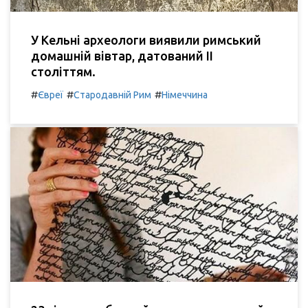
У Кельні археологи виявили римський
домашній вівтар, датований II
століттям.
#
#
#
Євреї
Стародавній Рим
Німеччина