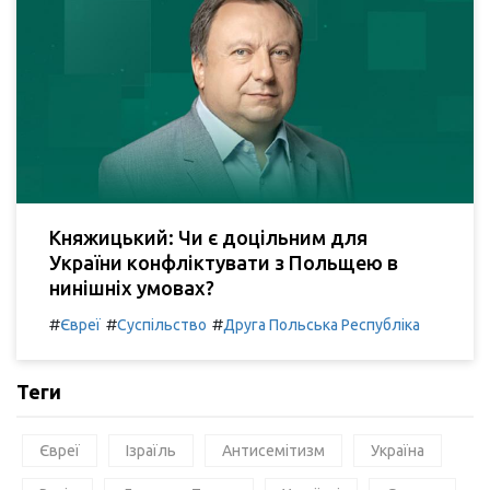
Княжицький: Чи є доцільним для
України конфліктувати з Польщею в
нинішніх умовах?
#
#
#
Євреї
Суспільство
Друга Польська Республіка
Теги
Євреї
Ізраїль
Антисемітизм
Україна