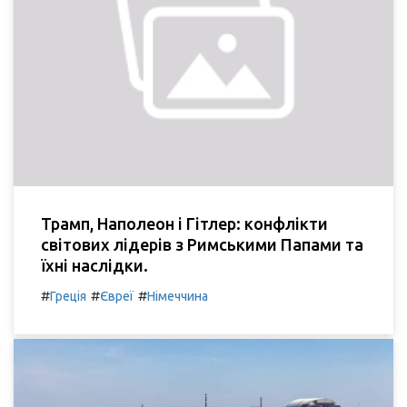
Трамп, Наполеон і Гітлер: конфлікти
світових лідерів з Римськими Папами та
їхні наслідки.
#
#
#
Греція
Євреї
Німеччина