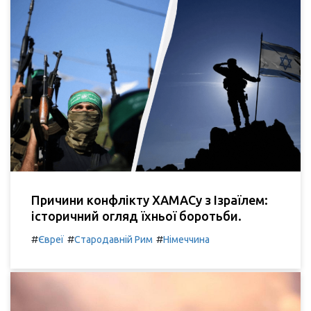
Причини конфлікту ХАМАСу з Ізраїлем:
історичний огляд їхньої боротьби.
#
#
#
Євреї
Стародавній Рим
Німеччина