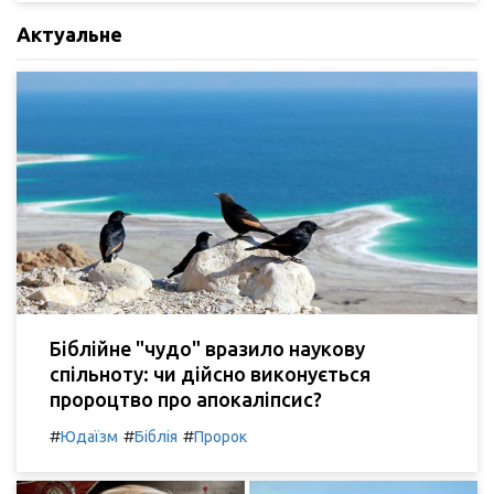
Актуальне
Біблійне "чудо" вразило наукову
спільноту: чи дійсно виконується
пророцтво про апокаліпсис?
#
#
#
Юдаїзм
Біблія
Пророк