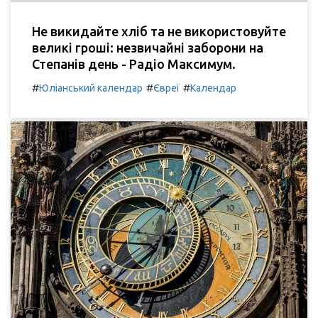
Не викидайте хліб та не використовуйте
великі гроші: незвичайні заборони на
Степанів день - Радіо Максимум.
#
#
#
Юліанський календар
Євреї
Календар