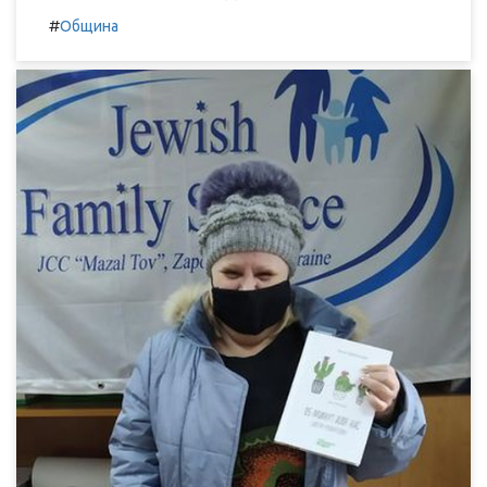
#
Община