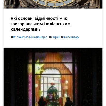
Які основні відмінності між
григоріанським і юліанським
календарями?
#
#
#
Юліанський календар
Євреї
Календар