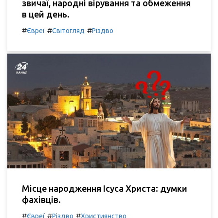
звичаї, народні вірування та обмеження
в цей день.
#
#
#
Євреї
Світогляд
Різдво
Місце народження Ісуса Христа: думки
фахівців.
#
#
#
Євреї
Різдво
Християнство