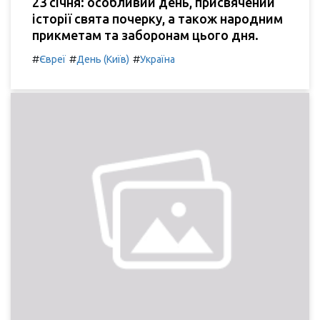
23 січня: особливий день, присвячений
історії свята почерку, а також народним
прикметам та заборонам цього дня.
#
#
#
Євреї
День (Київ)
Україна