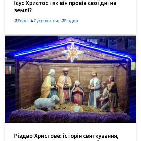
Ісус Христос і як він провів свої дні на
землі?
#
#
#
Євреї
Суспільство
Різдво
Різдво Христове: історія святкування,