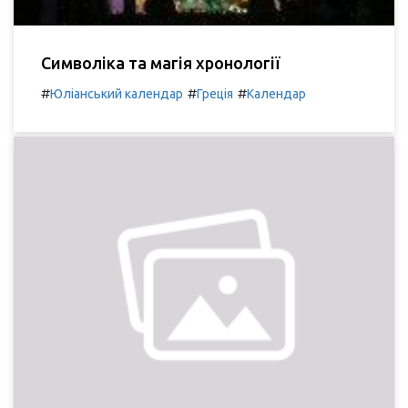
Символіка та магія хронології
#
#
#
Юліанський календар
Греція
Календар