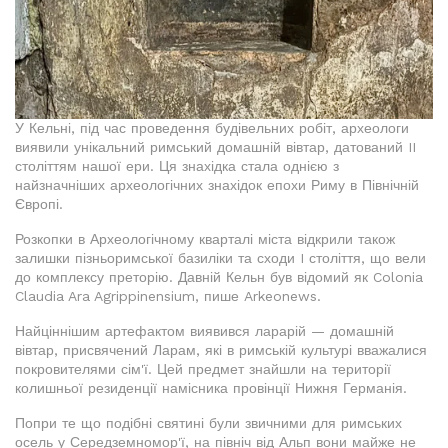
У Кельні, під час проведення будівельних робіт, археологи
виявили унікальний римський домашній вівтар, датований II
століттям нашої ери. Ця знахідка стала однією з
найзначніших археологічних знахідок епохи Риму в Північній
Європі.
Розкопки в Археологічному кварталі міста відкрили також
залишки пізньоримської базиліки та сходи I століття, що вели
до комплексу преторію. Давній Кельн був відомий як Colonia
Claudia Ara Agrippinensium, пише Arkeonews.
Найціннішим артефактом виявився ларарій — домашній
вівтар, присвячений Ларам, які в римській культурі вважалися
покровителями сім'ї. Цей предмет знайшли на території
колишньої резиденції намісника провінції Нижня Германія.
Попри те що подібні святині були звичними для римських
осель у Середземномор'ї, на північ від Альп вони майже не