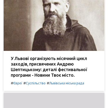
У Львові організують місячний цикл
заходів, присвячених Андрею
Шептицькому: деталі фестивальної
програми - Новини Твоє місто.
#
#
#
Євреї
Суспільство
Львівська міська рада