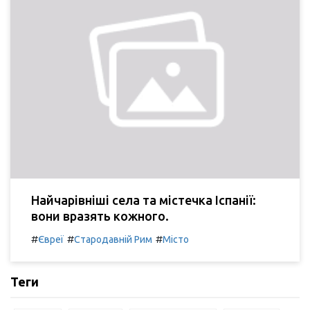
Найчарівніші села та містечка Іспанії:
вони вразять кожного.
#
#
#
Євреї
Стародавній Рим
Місто
Теги