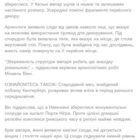
збереглися. У Кельні вівтар уцілів із нішею та залишками
настінного розпису. Усередині помітні фрагменти первісного
декору.
Археологи виявили сліди від цвяхів навколо ніші, що вказує
на можливе використання гірлянд для декорування. Під
спорудою була виявлена лінія, яка вказує на місце, де стояв
жертовний стіл. Плиту, що була знайдена під час досліджень,
мають намір повернути на її первісне місце.
"Збереженість структури вівтаря робить цю знахідку
унікальною," - підкреслив керівник археологічних робіт
Міхаель Віен.
ОЗНАЙОМТЕСЬ ТАКОЖ: Стародавній меч, знайдений
поблизу Кентербері, розкриває вплив еліти в період раннього
середньовіччя.
Він підкреслив, що в Німеччині збереглися монументальні
споруди на кшталт Порта Нігра. Проте цілісні домашні
релігійні комплекси римського часу в регіоні майже невідомі.
Крім вівтаря, вчені виявили кам'яні сходи, які датуються
кінцем I століття нашої ери. Ці сходи з'єднували нижній рівень