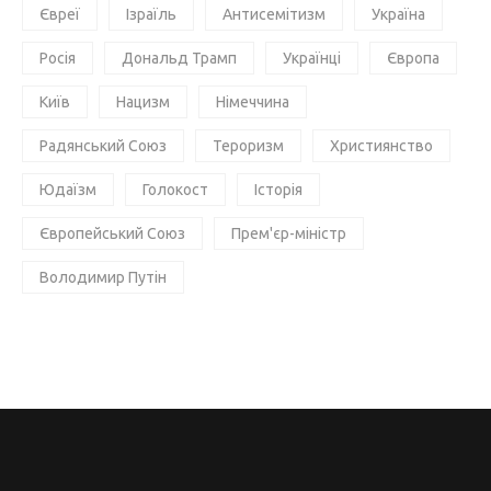
Євреї
Ізраїль
Антисемітизм
Україна
Росія
Дональд Трамп
Українці
Європа
Київ
Нацизм
Німеччина
Радянський Союз
Тероризм
Християнство
Юдаїзм
Голокост
Історія
Європейський Союз
Прем'єр-міністр
Володимир Путін