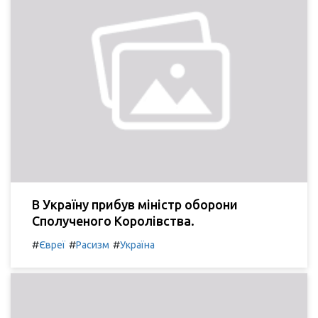
В Україну прибув міністр оборони
Сполученого Королівства.
#
#
#
Євреї
Расизм
Україна