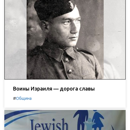
Воины Израиля — дорога славы
#
Община