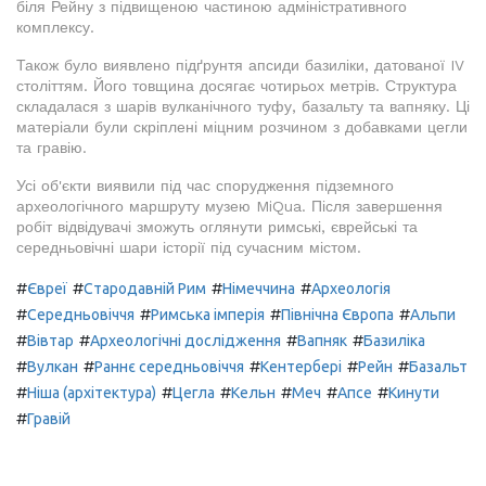
біля Рейну з підвищеною частиною адміністративного
комплексу.
Також було виявлено підґрунтя апсиди базиліки, датованої IV
століттям. Його товщина досягає чотирьох метрів. Структура
складалася з шарів вулканічного туфу, базальту та вапняку. Ці
матеріали були скріплені міцним розчином з добавками цегли
та гравію.
Усі об'єкти виявили під час спорудження підземного
археологічного маршруту музею MiQua. Після завершення
робіт відвідувачі зможуть оглянути римські, єврейські та
середньовічні шари історії під сучасним містом.
#
#
#
#
Євреї
Стародавній Рим
Німеччина
Археологія
#
#
#
#
Середньовіччя
Римська імперія
Північна Європа
Альпи
#
#
#
#
Вівтар
Археологічні дослідження
Вапняк
Базиліка
#
#
#
#
#
Вулкан
Раннє середньовіччя
Кентербері
Рейн
Базальт
#
#
#
#
#
#
Ніша (архітектура)
Цегла
Кельн
Меч
Апсе
Кинути
#
Гравій