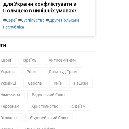
для України конфліктувати з
Польщею в нинішніх умовах?
#
#
#
Євреї
Суспільство
Друга Польська
Республіка
еги
Євреї
Ізраїль
Антисемітизм
Україна
Росія
Дональд Трамп
Українці
Європа
Київ
Нацизм
Німеччина
Радянський Союз
Тероризм
Християнство
Юдаїзм
Голокост
Європейський Союз