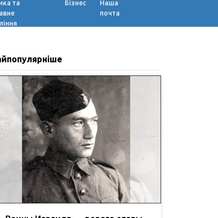
ика та
Бізнес
Наша
авне
почта
ління
айпопулярніше