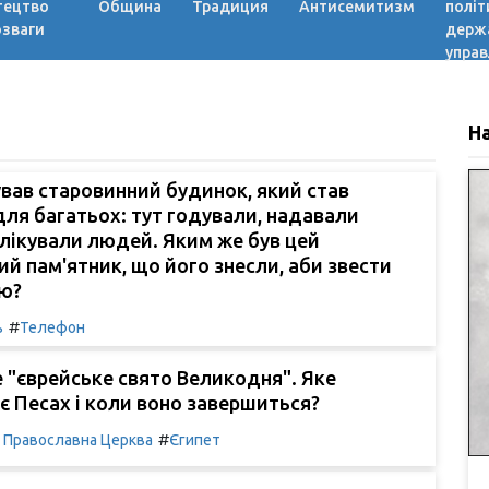
тецтво
Община
Традиция
Антисемитизм
політ
озваги
держ
управ
Н
нував старовинний будинок, який став
ля багатьох: тут годували, надавали
 лікували людей. Яким же був цей
ий пам'ятник, що його знесли, аби звести
лю?
#
ь
Телефон
е "єврейське свято Великодня". Яке
є Песах і коли воно завершиться?
#
а Православна Церква
Єгипет