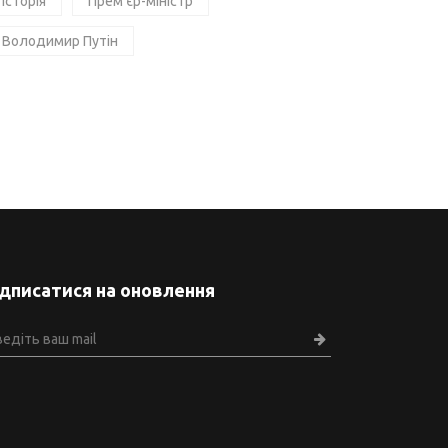
Історія
Прем'єр-міністр
Володимир Путін
ідписатися на оновлення