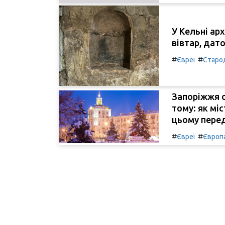
У Кельні а
вівтар, дато
#
#
Євреї
Старо
Запоріжжя о
тому: як міс
цьому пере
#
#
Євреї
Європ