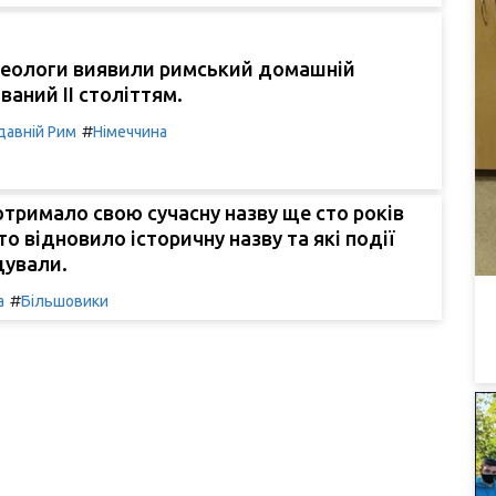
рхеологи виявили римський домашній
ваний II століттям.
#
давній Рим
Німеччина
тримало свою сучасну назву ще сто років
то відновило історичну назву та які події
дували.
#
а
Більшовики