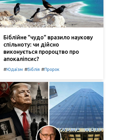
Біблійне "чудо" вразило наукову
спільноту: чи дійсно
виконується пророцтво про
апокаліпсис?
#
#
#
Юдаїзм
Біблія
Пророк