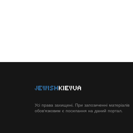
JEWISH
KIEVUA
Усі права захищені. При запозиченні матеріалів
обов'язковим є посилання на даний портал.