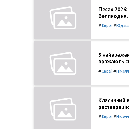
Песах 2026:
Великодня.
#
#
Євреї
Юдаїз
5 найвража
вражають с
#
#
Євреї
Німеч
Класичний в
реставрацію
#
#
Євреї
Німеч