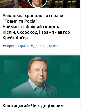
Унікальна хронологія справи
"Трамп та Росія":
Наймасштабніший скандал -
Кіслін, Скороход і Трамп - автор
Крейг Анґер.
#
#
#
Євреї
Україна
Дональд Трамп
Княжицький: Чи є доцільним