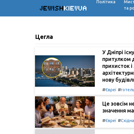
Політика
Мис
JEWISH
KIEVUA
та р
Цегла
У Дніпрі іс
притулком д
прихисток і
архітектурн
нову будів
#
#
Євреї
готел
Це зовсім н
значення ма
#
#
Євреї
Східн