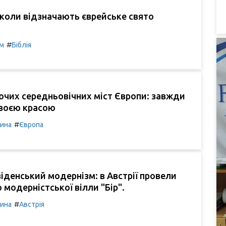
 коли відзначають єврейське свято
#
м
Біблія
ючих середньовічних міст Європи: завжди
воєю красою
#
чина
Європа
іденський модернізм: в Австрії провели
 модерністської вілли "Бір".
#
чина
Австрія