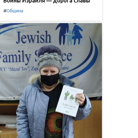
Воины Израиля — дорога славы
#
Община