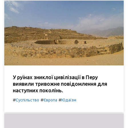
У руїнах зниклої цивілізації в Перу
виявили тривожне повідомлення для
наступних поколінь.
#
#
#
Суспільство
Європа
Юдаїзм