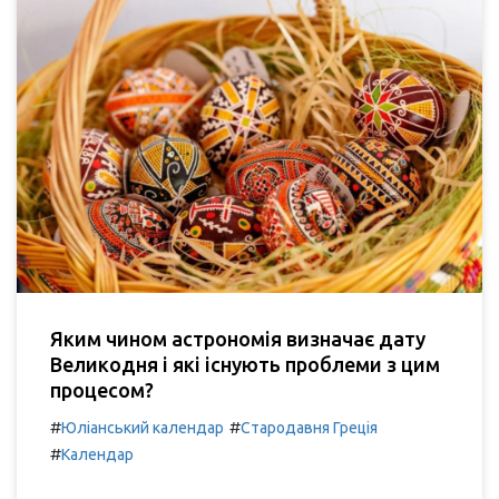
Яким чином астрономія визначає дату
Великодня і які існують проблеми з цим
процесом?
#
#
Юліанський календар
Стародавня Греція
#
Календар