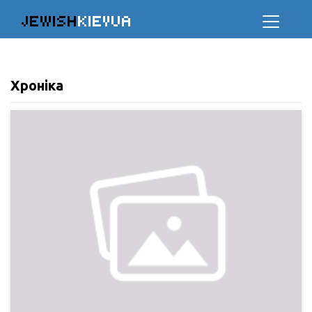
JEWISH
KIEVUA
Хроніка