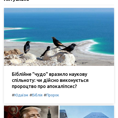
Біблійне "чудо" вразило наукову
спільноту: чи дійсно виконується
пророцтво про апокаліпсис?
#
#
#
Юдаїзм
Біблія
Пророк