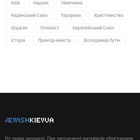
Київ
Нацизм
Німеччина
Радянський Союз
Тероризм
Християнство
Юдаїзм
Голокост
Європейський Союз
Історія
Прем'єр-міністр
Володимир Путін
JEWISH
KIEVUA
Усі права захищені. При запозиченні матеріалів обов'язковим