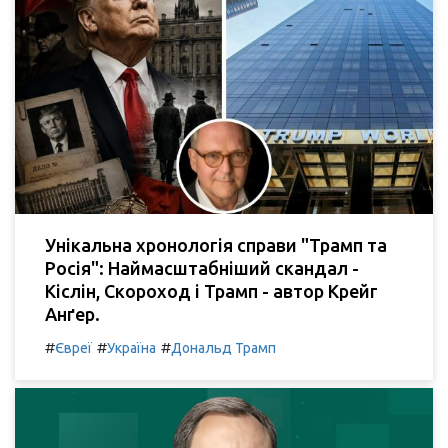
Унікальна хронологія справи "Трамп та
Росія": Наймасштабніший скандал -
Кіслін, Скороход і Трамп - автор Крейг
Анґер.
#
#
#
Євреї
Україна
Дональд Трамп