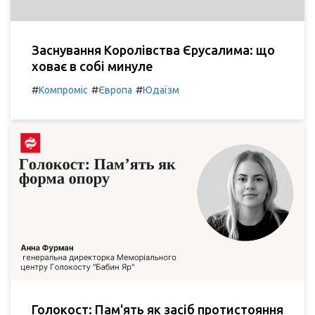
Заснування Королівства Єрусалима: що
ховає в собі минуле
#
#
#
Компроміс
Європа
Юдаїзм
Голокост: Пам'ять як засіб протистояння