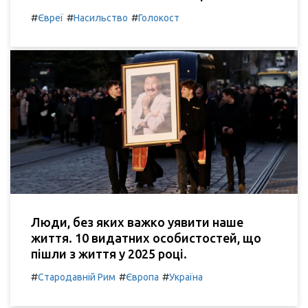
#
#
#
Євреї
Насильство
Голокост
Люди, без яких важко уявити наше
життя. 10 видатних особистостей, що
пішли з життя у 2025 році.
#
#
#
Стародавній Рим
Європа
Україна