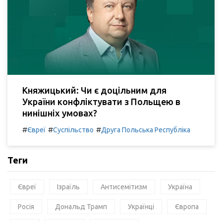
Княжицький: Чи є доцільним для
України конфліктувати з Польщею в
нинішніх умовах?
#
#
#
Євреї
Суспільство
Друга Польська Республіка
Теги
Євреї
Ізраїль
Антисемітизм
Україна
Росія
Дональд Трамп
Українці
Європа