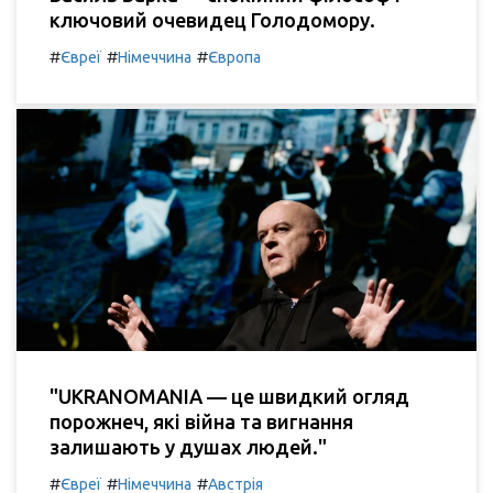
ключовий очевидец Голодомору.
#
#
#
Євреї
Німеччина
Європа
"UKRANOMANIA — це швидкий огляд
порожнеч, які війна та вигнання
залишають у душах людей."
#
#
#
Євреї
Німеччина
Австрія