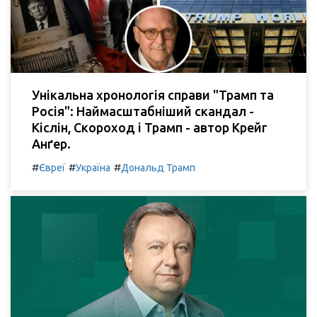
Унікальна хронологія справи "Трамп та
Росія": Наймасштабніший скандал -
Кіслін, Скороход і Трамп - автор Крейг
Анґер.
#
#
#
Євреї
Україна
Дональд Трамп