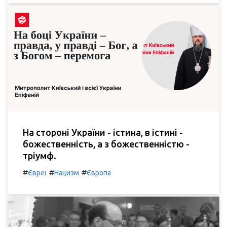
На стороні України - істина, в істині -
божественність, а з божественністю -
тріумф.
#
#
#
Євреї
Нацизм
Європа