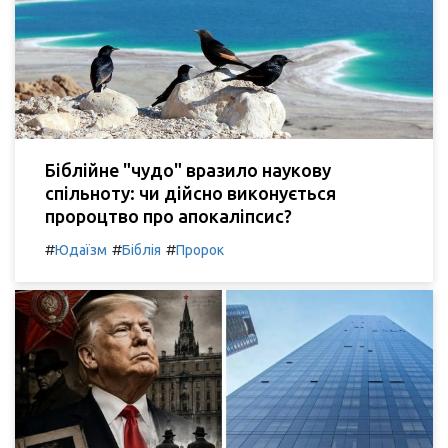
Біблійне "чудо" вразило наукову
спільноту: чи дійсно виконується
пророцтво про апокаліпсис?
#
#
#
Юдаїзм
Біблія
Пророк