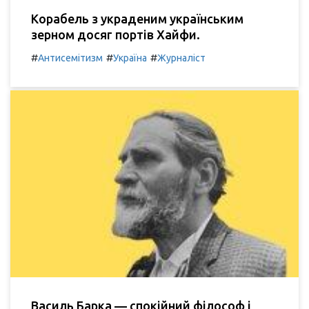
Корабель з украденим українським
зерном досяг портів Хайфи.
#
#
#
Антисемітизм
Україна
Журналіст
Василь Барка — спокійний філософ і