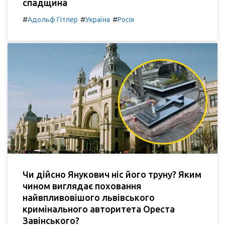
спадщина
#
#
#
Адольф Гітлер
Україна
Росія
Чи дійсно Янукович ніс його труну? Яким
чином виглядає поховання
найвпливовішого львівського
кримінального авторитета Ореста
Завінського?