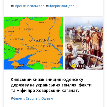
#
#
#
Євреї
Насильство
Підприємництво
Київський князь знищив юдейську
державу на українських землях: факти
та міфи про Хозарський каганат.
#
#
#
Євреї
Європа
Юдаїзм