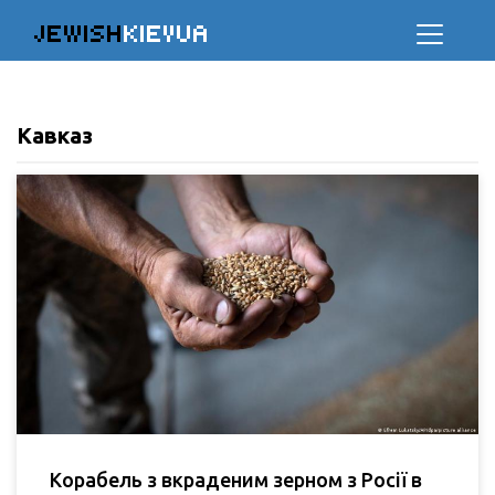
JEWISH
KIEVUA
Кавказ
Корабель з вкраденим зерном з Росії в