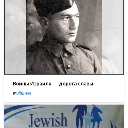
Воины Израиля — дорога славы
#
Община