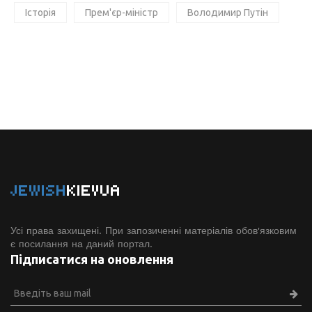
Історія
Прем'єр-міністр
Володимир Путін
JEWISH
KIEVUA
Усі права захищені. При запозиченні матеріалів обов'язковим
є посилання на даний портал.
Підписатися на оновлення