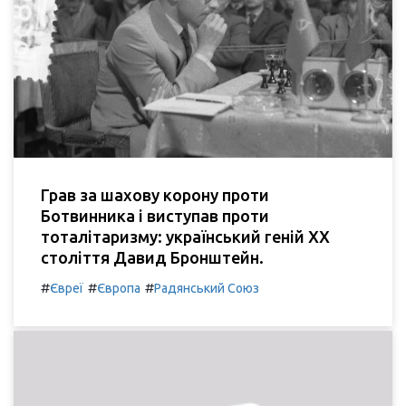
Грав за шахову корону проти
Ботвинника і виступав проти
тоталітаризму: український геній XX
століття Давид Бронштейн.
#
#
#
Євреї
Європа
Радянський Союз