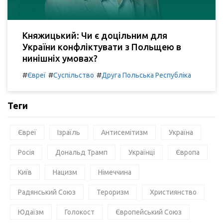
Княжицький: Чи є доцільним для
України конфліктувати з Польщею в
нинішніх умовах?
#
#
#
Євреї
Суспільство
Друга Польська Республіка
Теги
Євреї
Ізраїль
Антисемітизм
Україна
Росія
Дональд Трамп
Українці
Європа
Київ
Нацизм
Німеччина
Радянський Союз
Тероризм
Християнство
Юдаїзм
Голокост
Європейський Союз