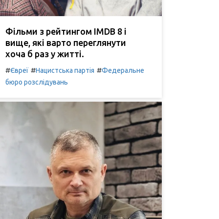
Фільми з рейтингом IMDB 8 і
вище, які варто переглянути
хоча б раз у житті.
#
#
#
Євреї
Нацистська партія
Федеральне
бюро розслідувань