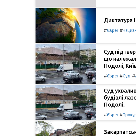
Диктатура і
#
#
Євреї
Нациз
Суд підтвер
що належали
Подолі, Київ
#
#
#
Євреї
Суд
Суд ухвалив
будівлі лаз
Подолі.
#
#
Євреї
Проку
Закарпатськ