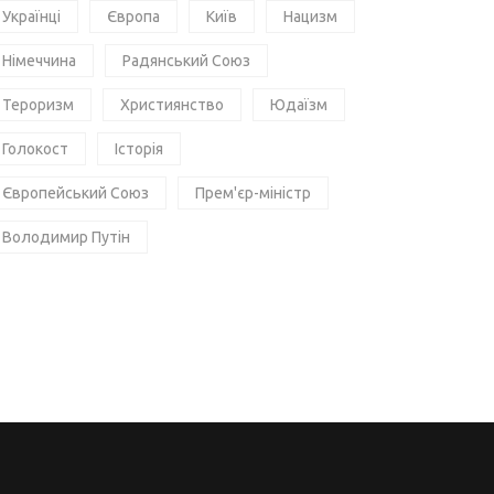
Українці
Європа
Київ
Нацизм
Німеччина
Радянський Союз
Тероризм
Християнство
Юдаїзм
Голокост
Історія
Європейський Союз
Прем'єр-міністр
Володимир Путін