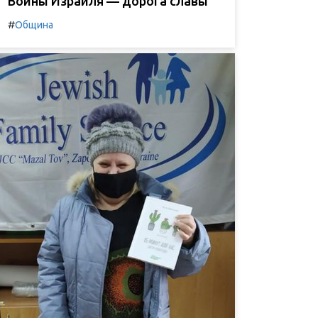
Воины Израиля — дорога славы
#
Община