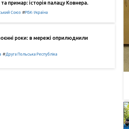
та примар: історія палацу Ковнера.
#
ський Союз
РБК-Україна
воєнні роки: в мережі оприлюднили
#
а
Друга Польська Республіка