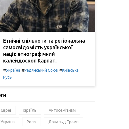
Етнічні спільноти та регіональна
самосвідомість української
нації: етнографічний
калейдоскоп Карпат.
#
#
#
Україна
Радянський Союз
Київська
Русь
еги
Євреї
Ізраїль
Антисемітизм
Україна
Росія
Дональд Трамп