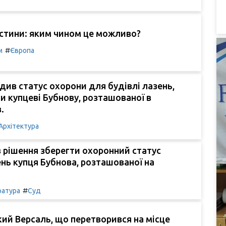
стини: яким чином це можливо?
#
м
Європа
див статус охорони для будівлі лазень,
 купцеві Бубнову, розташованої в
.
Архітектура
 рішення зберегти охоронний статус
ень купця Бубнова, розташованої на
#
ратура
Суд
ий Версаль, що перетворився на місце