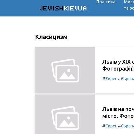
Політика
Мис
JEWISH
KIEVUA
та р
Класицизм
Львів у XIX 
Фотографії.
#
#
Євреї
Європ
Львів на по
місто. Фото
#
#
Євреї
Європ