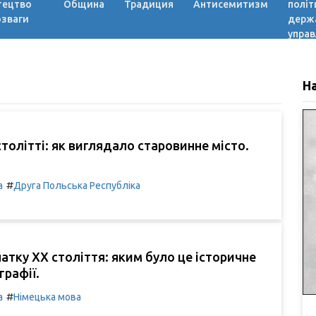
тецтво
Община
Традиция
Антисемитизм
політ
озваги
держ
управ
Н
столітті: як виглядало старовинне місто.
#
а
Друга Польська Республіка
чатку XX століття: яким було це історичне
графії.
#
а
Німецька мова