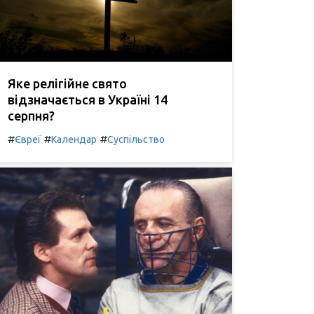
Яке релігійне свято
відзначається в Україні 14
серпня?
#
#
#
Євреї
Календар
Суспільство