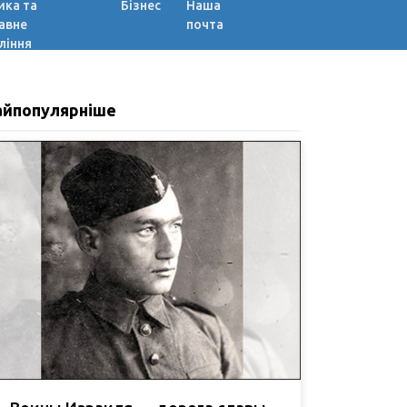
ика та
Бізнес
Наша
авне
почта
ління
айпопулярніше