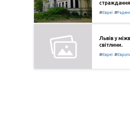
страждання 
#
#
Євреї
Радян
Львів у між
світлини.
#
#
Євреї
Європ