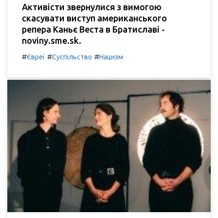
Активісти звернулися з вимогою
скасувати виступ американського
репера Каньє Веста в Братиславі -
noviny.sme.sk.
#
#
#
Євреї
Суспільство
Нацизм