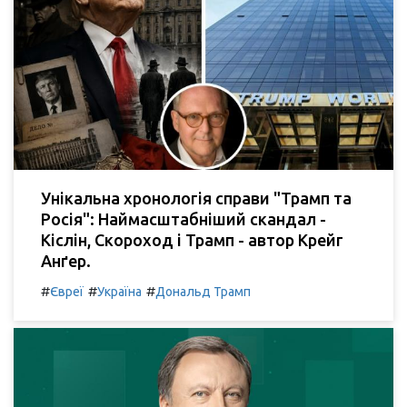
Унікальна хронологія справи "Трамп та
Росія": Наймасштабніший скандал -
Кіслін, Скороход і Трамп - автор Крейг
Анґер.
#
#
#
Євреї
Україна
Дональд Трамп