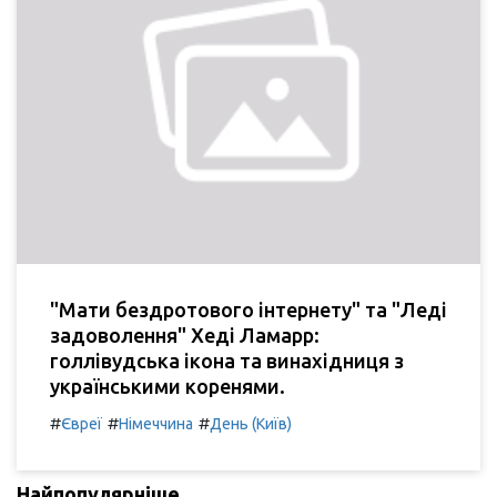
"Мати бездротового інтернету" та "Леді
задоволення" Хеді Ламарр:
голлівудська ікона та винахідниця з
українськими коренями.
#
#
#
Євреї
Німеччина
День (Київ)
Найпопулярніше