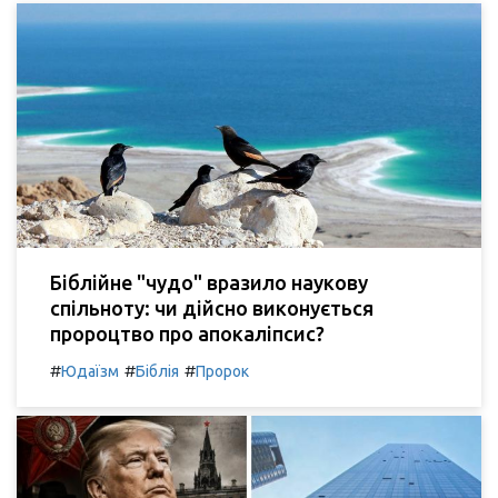
Біблійне "чудо" вразило наукову
спільноту: чи дійсно виконується
пророцтво про апокаліпсис?
#
#
#
Юдаїзм
Біблія
Пророк