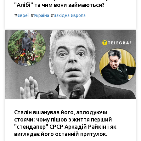
"Алібі" та чим вони займаються?
#
#
#
Євреї
Україна
Західна Європа
Сталін вшанував його, аплодуючи
стоячи: чому пішов з життя перший
"стендапер" СРСР Аркадій Райкін і як
виглядає його останній притулок.