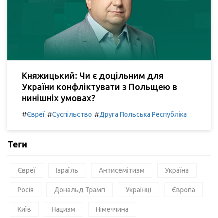
Княжицький: Чи є доцільним для
України конфліктувати з Польщею в
нинішніх умовах?
#
#
#
Євреї
Суспільство
Друга Польська Республіка
Теги
Євреї
Ізраїль
Антисемітизм
Україна
Росія
Дональд Трамп
Українці
Європа
Київ
Нацизм
Німеччина