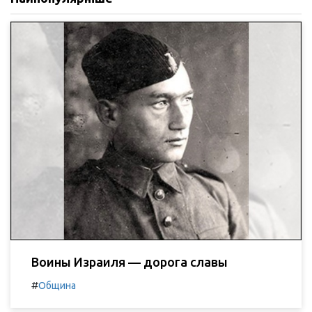
Воины Израиля — дорога славы
#
Община