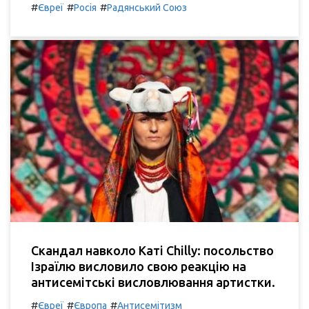
#
#
#
Євреї
Росія
Радянський Союз
Скандал навколо Каті Chilly: посольство
Ізраїлю висловило свою реакцію на
антисемітські висловлювання артистки.
#
#
#
Євреї
Європа
Антисемітизм