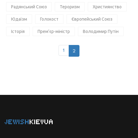
Радянський Союз
Тероризм
Християнство
Юдаїзм
Голокост
Європейський Союз
Історія
Прем'єр-міністр
Володимир Путін
1
2
JEWISH
KIEVUA