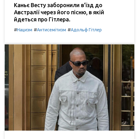
Каньє Весту заборонили в'їзд до
Австралії через його пісню, в якій
йдеться про Гітлера.
#
#
#
Нацизм
Антисемітизм
Адольф Гітлер