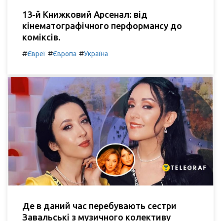
13-й Книжковий Арсенал: від
кінематографічного перформансу до
коміксів.
#
#
#
Євреї
Європа
Україна
Де в даний час перебувають сестри
Завальські з музичного колективу