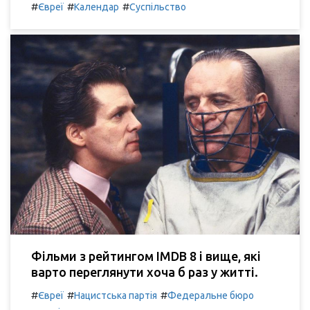
#
#
#
Євреї
Календар
Суспільство
Фільми з рейтингом IMDB 8 і вище, які
варто переглянути хоча б раз у житті.
#
#
#
Євреї
Нацистська партія
Федеральне бюро