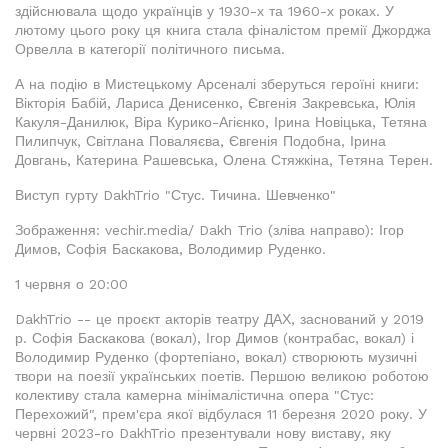
здійснювала щодо українців у 1930-х та 1960-х роках. У
лютому цього року ця книга стала фіналістом премії Джорджа
Орвелла в категорії політичного письма.
А на подію в Мистецькому Арсеналі зберуться героїні книги:
Вікторія Бабій, Лариса Денисенко, Євгенія Закревська, Юлія
Какуля-Данилюк, Віра Курико-Агієнко, Ірина Новіцька, Тетяна
Пилипчук, Світлана Поваляєва, Євгенія Подобна, Ірина
Довгань, Катерина Рашевська, Олена Стяжкіна, Тетяна Терен.
Виступ гурту DakhTrio "Стус. Тичина. Шевченко"
Зображення: vechir.media/ Dakh Trio (зліва направо): Ігор
Димов, Софія Баскакова, Володимир Руденко.
1 червня о 20:00
DakhTrio -- це проєкт акторів театру ДАХ, заснований у 2019
р. Софія Баскакова (вокал), Ігор Димов (контрабас, вокал) і
Володимир Руденко (фортепіано, вокал) створюють музичні
твори на поезії українських поетів. Першою великою роботою
колективу стала камерна мінімалістична опера "Стус:
Перехожий", прем'єра якої відбулася 11 березня 2020 року. У
червні 2023-го DakhTrio презентували нову виставу, яку