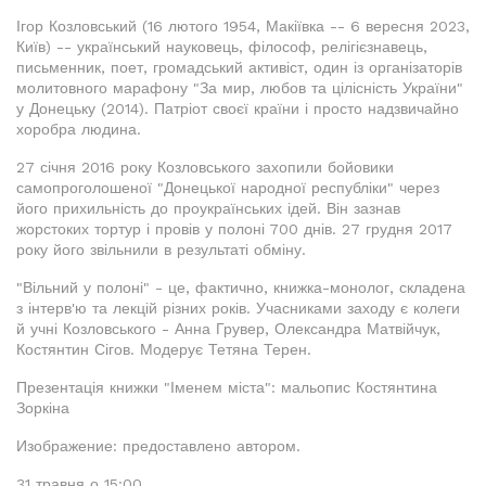
Ігор Козловський (16 лютого 1954, Макіївка -- 6 вересня 2023,
Київ) -- український науковець, філософ, релігієзнавець,
письменник, поет, громадський активіст, один із організаторів
молитовного марафону "За мир, любов та цілісність України"
у Донецьку (2014). Патріот своєї країни і просто надзвичайно
хоробра людина.
27 січня 2016 року Козловського захопили бойовики
самопроголошеної "Донецької народної республіки" через
його прихильність до проукраїнських ідей. Він зазнав
жорстоких тортур і провів у полоні 700 днів. 27 грудня 2017
року його звільнили в результаті обміну.
"Вільний у полоні" - це, фактично, книжка-монолог, складена
з інтерв'ю та лекцій різних років. Учасниками заходу є колеги
й учні Козловського - Анна Грувер, Олександра Матвійчук,
Костянтин Сігов. Модерує Тетяна Терен.
Презентація книжки "Іменем міста": мальопис Костянтина
Зоркіна
Изображение: предоставлено автором.
31 травня о 15:00