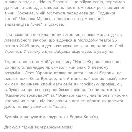
значною подією. "Наша Європа" - це збірка есеїв, передмов
до книг та спогадів, створених протягом трьох років активної
війни. Зокрема, у ній міститься передмова до "Родинної
історії" Чеслава Мілоша, написана на замовлення
видавництва "Знак" з Кракова.
Про вихід нового видання письменниця повідомила під час
літературного вечора, що відбувся в Молодому театрі 25
лютого 2025 року, в день святкування дня народження Лесі
Українки. У зв'язку з цим Забужко акцентувала увагу на:
Те, що анонс про майбутню книгу "Наша Європа" співпав з
25 лютого, виглядає як символічний знак. У певному
розумінні, Леся Українка втілює поняття "нашої Європи" не
лише епохи Belle Époque, але й пізніших "темних часів", коли
ми самі починали сприймати себе як "російську провінцію",
забуваючи про своє європейське коріння. Твори на кшталт
"Камінного господаря" та "Осінньої казки", навіть без глибоких
історичних знань, відновлювали в пам'яті образи лицарської
доби, які відчувалися як "наші".
Зустріч модеруватиме журналіст Вадим Карп'як.
Дискусія "Їдиш як українська мова"