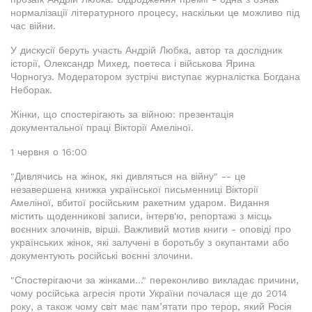
нормалізації літературного процесу, наскільки це можливо під
час війни.
У дискусії беруть участь Андрій Любка, автор та дослідник
історії, Олександр Михед, поетеса і військова Ярина
Чорногуз. Модератором зустрічі виступає журналістка Богдана
Неборак.
Жінки, що спостерігають за війною: презентація
документальної праці Вікторії Амеліної.
1 червня о 16:00
"Дивлячись на жінок, які дивляться на війну" -- це
незавершена книжка української письменниці Вікторії
Амеліної, вбитої російським ракетним ударом. Видання
містить щоденникові записи, інтерв'ю, репортажі з місць
воєнних злочинів, вірші. Важливий мотив книги - оповіді про
українських жінок, які залучені в боротьбу з окупантами або
документують російські воєнні злочини.
"Спостерігаючи за жінками..." переконливо викладає причини,
чому російська агресія проти України почалася ще до 2014
року, а також чому світ має пам’ятати про терор, який Росія