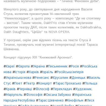
називають музичною подорожжю - "Тичина: Феномен доби".
Минулого року, до святкування дня народження Василя
Стуса, колектив презентував 14-хвилинний трек
"Немилосердно", а цього року – композицію "Де не стоятиму
– вистою". Таким чином, DakhTrio став п’ятим музичним
проєктом театру ДАХ, після таких колективів, як DakhaBrakha,
Dakh Daughters, "ЦеШо" та NOVA OPERA.
У програмі, окрім уже відомих пісень на тексти Стуса й
Тичини, прозвучать нові музичні інтерпретації поезії Тараса
Шевченка.
Концерт підсумує ХІІІ "Книжковий Арсенал".
#
#
#
#
#
#
Євреї
Європа
Україна
Письменник
Росія
Російська
#
#
#
#
мова
Історія
Харків
Ізраїль
Російська імперія
#
#
#
#
#
Українська мова
Ренесанс
Єрусалим
Донецьк
Василь
#
#
#
#
#
Стус
Поет
Театр
Концерт
Тарас Прохасько
Польща
#
#
#
#
#
Краків
Чернівці
Філософ
Перекладач
Художник.
#
#
#
#
Маріуполь
Філософія
Оксана Забужко
Українська
#
#
#
Народна Республіка
Тарас Шевченко
Кінофільм
Леся
#
#
#