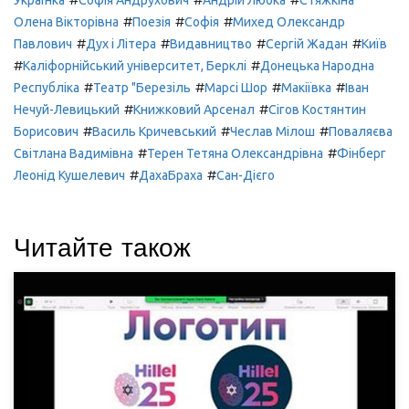
Українка
Софія Андрухович
Андрій Любка
Стяжкіна
#
#
#
Олена Вікторівна
Поезія
Софія
Михед Олександр
#
#
#
#
Павлович
Дух і Літера
Видавництво
Сергій Жадан
Київ
#
#
Каліфорнійський університет, Берклі
Донецька Народна
#
#
#
#
Республіка
Театр "Березіль
Марсі Шор
Макіївка
Іван
#
#
Нечуй-Левицький
Книжковий Арсенал
Сігов Костянтин
#
#
#
Борисович
Василь Кричевський
Чеслав Мілош
Поваляєва
#
#
Світлана Вадимівна
Терен Тетяна Олександрівна
Фінберг
#
#
Леонід Кушелевич
ДахаБраха
Сан-Дієго
Читайте також