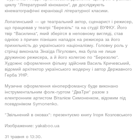
циклу "Літературний кіноканон", де досліджують
кінематографічні екранізації літературної класики.
Лопатинський — це театральний актор, сценарист і режисер,
що працював у театрі "Березіль" та на студії ВУФКУ. Його
твір "Василина", який зберігся в неповному вигляді, став
однією з причин пізніших нападок на режисера за його
прихильність до українського націоналізму. Головну роль у
стрічці виконала Зінаїда Пігулович, яка була не лише
дружиною режисера, а й його колегою по "Березолю".
Художнє оформлення фільму здійснив Василь Кричевський,
відомий архітектор українського модерну і автор Державного
Герба УНР.
Музичне оформлення кіноперфомансу буде виконано
інструментальним фолк-гуртом "ДваТри" разом з
електронним артистом Віталієм Симоненком, відомим під
псевдонімом Symonenko.
"Звільнений в оковах": презентуємо книгу Ігоря Козловського
Изображение: yakaboo.ua
31 травня о 13:30.