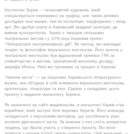
Костянтин Зоркін – талановитий художник, який
спеціалізується переважно на графіці, але також активно
досліджує інші жанри, такі як інсталяція, перформанс і ленд-
арт. Він здобув освіту в Харківській академії культури, де
вивчав культурологію. Зоркін є творцем лялькових
театральних вистав і у 2014 році ініціював проект
"Лабораторія неспрямованих дій". Як лектор, він викладає
теорію та філософію візуального мистецтва. Його внесок у
театральне мистецтво був відзначений премією ГРА за
співавторство в виставі, присвяченій воєнному досвіду
жирафа Монса. Нині він проживає та працює в Харкові.
"Іменем міста" — це ініціатива Харківського літературного
музею, яка об'єднує в собі елементи візуального мистецтва,
архітектури, літератури та кіно. Однією з складових цього
проєкту є видання мальопису Зоркіна.
Як зазначено на сайті видавництва, в мальописі Харків стає
кораблем, який застряг біля ворожих берегів. Його команда
складається з персонажів-метафор, що уособлюють різні
аспекти ідентичності міста. За кожним з них стоїть конкретна
людина, що брала участь у створенні проєкту. Всі вони
діляться з героєм історії своєю суперсилою. Цей мальопис --