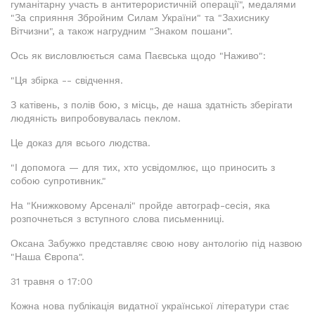
гуманітарну участь в антитерористичній операції", медалями
"За сприяння Збройним Силам України" та "Захиснику
Вітчизни", а також нагрудним "Знаком пошани".
Ось як висловлюється сама Паєвська щодо "Наживо":
"Ця збірка -- свідчення.
З катівень, з полів бою, з місць, де наша здатність зберігати
людяність випробовувалась пеклом.
Це доказ для всього людства.
"І допомога — для тих, хто усвідомлює, що приносить з
собою супротивник."
На "Книжковому Арсеналі" пройде автограф-сесія, яка
розпочнеться з вступного слова письменниці.
Оксана Забужко представляє свою нову антологію під назвою
"Наша Європа".
31 травня о 17:00
Кожна нова публікація видатної української літератури стає