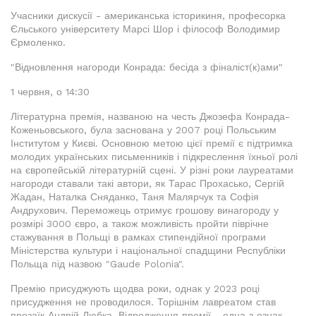
Учасники дискусії - американська історикиня, професорка
Єльського університету Марсі Шор і філософ Володимир
Єрмоленко.
"Відновлення нагороди Конрада: бесіда з фіналіст(к)ами"
1 червня, о 14:30
Літературна премія, названою на честь Джозефа Конрада-
Коженьовського, була заснована у 2007 році Польським
Інститутом у Києві. Основною метою цієї премії є підтримка
молодих українських письменників і підкреслення їхньої ролі
на європейській літературній сцені. У різні роки лауреатами
нагороди ставали такі автори, як Тарас Прохасько, Сергій
Жадан, Наталка Сняданко, Таня Малярчук та Софія
Андрухович. Переможець отримує грошову винагороду у
розмірі 3000 євро, а також можливість пройти піврічне
стажування в Польщі в рамках стипендійної програми
Міністерства культури і національної спадщини Республіки
Польща під назвою "Gaude Polonia".
Премію присуджують щодва роки, однак у 2023 році
присудження не проводилося. Торішнім лавреатом став
прозаїк Андрій Любка. Відродження премії - одна з ознак