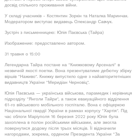
досвід спільного проживання війни.
У складі учасників - Костянтин Зоркін та Наталка Маринчак.
Модератором виступає видавець Олександр Савчук.
Зустріч з письменницею: Юлія Паєвська (Тайра)
Изображение: предоставлено автором.
31 травня о 15:00
Легендарна Тайра постане на "Книжковому Арсеналі" в
незвичній якості поетки. Вона презентуватиме дебютну збірку
віршів "Наживо". Книжку випустило одне з найавторитетніших
видавництв України "Меридіан Черновіц".
Юлія Паєвська — українська військова, парамедик і керівниця
підрозділу "Янголи Тайри", а також евакуаційного відділення
61-го військового мобільного госпіталю. Вона є офіцеркою
Національної гвардії України в рамках корпусу "Хартія". Під
час облоги Маріуполя 16 березня 2022 року Юлія була
захоплена в полон російськими військами, але змогла
повернутися додому після трьох місяців. Її відзначили
нагородами, зокрема, орденом Президента України "За