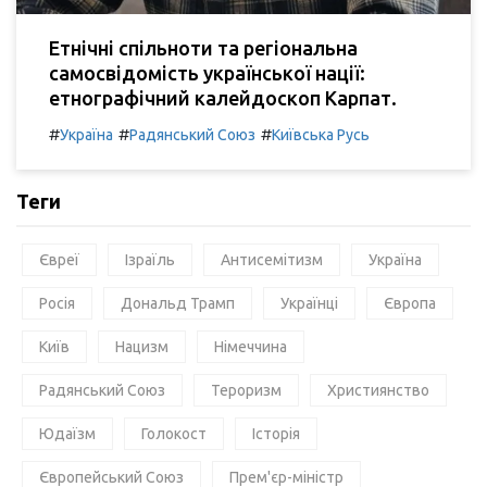
Етнічні спільноти та регіональна
самосвідомість української нації:
етнографічний калейдоскоп Карпат.
#
#
#
Україна
Радянський Союз
Київська Русь
Теги
Євреї
Ізраїль
Антисемітизм
Україна
Росія
Дональд Трамп
Українці
Європа
Київ
Нацизм
Німеччина
Радянський Союз
Тероризм
Християнство
Юдаїзм
Голокост
Історія
Європейський Союз
Прем'єр-міністр