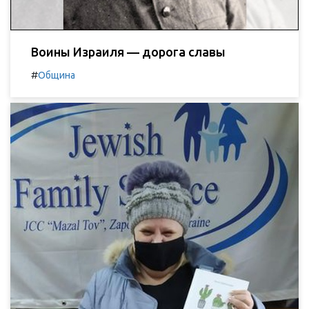
Воины Израиля — дорога славы
#
Община