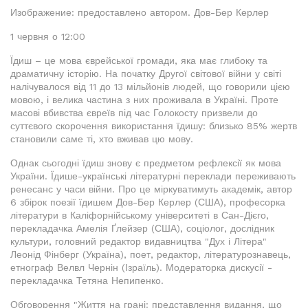
Изображение: предоставлено автором. Дов-Бер Керлер
1 червня о 12:00
Їдиш – це мова єврейської громади, яка має глибоку та
драматичну історію. На початку Другої світової війни у світі
налічувалося від 11 до 13 мільйонів людей, що говорили цією
мовою, і велика частина з них проживала в Україні. Проте
масові вбивства євреїв під час Голокосту призвели до
суттєвого скорочення використання їдишу: близько 85% жертв
становили саме ті, хто вживав цю мову.
Однак сьогодні їдиш знову є предметом рефлексії як мова
України. Їдише-українські літературні переклади переживають
ренесанс у часи війни. Про це міркуватимуть академік, автор
6 збірок поезії їдишем Дов-Бер Керлер (США), професорка
літератури в Каліфорнійському університеті в Сан-Дієго,
перекладачка Амелія Ґлейзер (США), соціолог, дослідник
культури, головний редактор видавництва "Дух і Літера"
Леонід Фінберг (Україна), поет, редактор, літературознавець,
етнограф Велвл Чернін (Ізраїль). Модераторка дискусії -
перекладачка Тетяна Непипенко.
Обговорення "Життя на грані: представлення видання, що