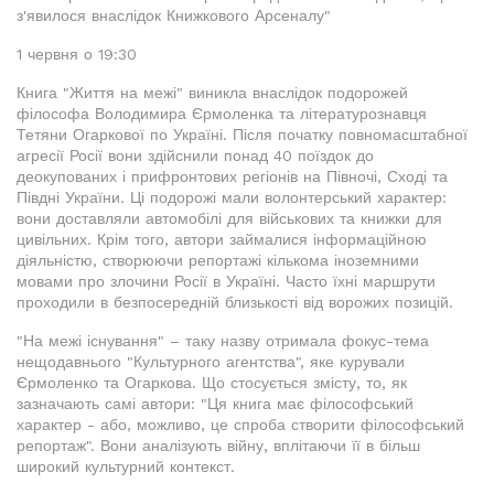
з'явилося внаслідок Книжкового Арсеналу"
1 червня о 19:30
Книга "Життя на межі" виникла внаслідок подорожей
філософа Володимира Єрмоленка та літературознавця
Тетяни Огаркової по Україні. Після початку повномасштабної
агресії Росії вони здійснили понад 40 поїздок до
деокупованих і прифронтових регіонів на Півночі, Сході та
Півдні України. Ці подорожі мали волонтерський характер:
вони доставляли автомобілі для військових та книжки для
цивільних. Крім того, автори займалися інформаційною
діяльністю, створюючи репортажі кількома іноземними
мовами про злочини Росії в Україні. Часто їхні маршрути
проходили в безпосередній близькості від ворожих позицій.
"На межі існування" – таку назву отримала фокус-тема
нещодавнього "Культурного агентства", яке курували
Єрмоленко та Огаркова. Що стосується змісту, то, як
зазначають самі автори: "Ця книга має філософський
характер - або, можливо, це спроба створити філософський
репортаж". Вони аналізують війну, вплітаючи її в більш
широкий культурний контекст.