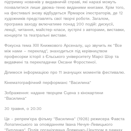
підтримку новачків у видавничій справі, які наразі можуть
похвалитися лише двома-теню виданими книгами. Крім того,
на фестивалі знову відбудеться Ярмарок ілюстраторів, де 12
художників представлять свої творчі роботи. Загалом,
програма заходу включатиме понад 200 подій: дискусії,
лекції, читання, майстер-класи, зустрічі з авторами, виставки,
концерти та театральні вистави.
Фокусна тема ХІІІ Книжкового Арсеналу, що звучить як "Все
між нами – переклад", знаходиться під керівництвом
професорки історії з Єльського університету Марсі Шор та
видавчині та перекладачки Оксани Форостиної.
Ділимося інформацією про 11 значущих моментів фестивалю.
Кінематографічний перформанс "Василина"
Зображення: надане творцем Сцена з кінокартини
"Василина"
30 травня, о 20:30
Це - репрем'єра фільму "Василина" (1928) режисера Фавста
Лопатинського за оповіданням Івана Нечуя-Левицького
"Бурлачка". Подія організована Довженко-Центром в рамках