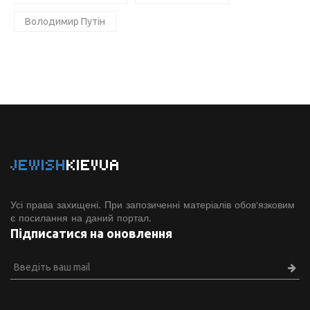
Володимир Путін
JEWISH
KIEVUA
Усі права захищені. При запозиченні матеріалів обов'язковим
є посилання на даний портал.
Підписатися на оновлення