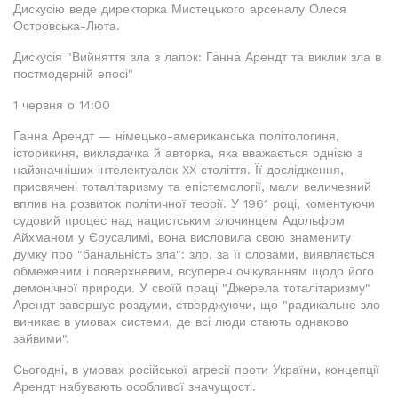
Дискусію веде директорка Мистецького арсеналу Олеся
Островська-Люта.
Дискусія "Вийняття зла з лапок: Ганна Арендт та виклик зла в
постмодерній епосі"
1 червня о 14:00
Ганна Арендт — німецько-американська політологиня,
історикиня, викладачка й авторка, яка вважається однією з
найзначніших інтелектуалок XX століття. Її дослідження,
присвячені тоталітаризму та епістемології, мали величезний
вплив на розвиток політичної теорії. У 1961 році, коментуючи
судовий процес над нацистським злочинцем Адольфом
Айхманом у Єрусалимі, вона висловила свою знамениту
думку про "банальність зла": зло, за її словами, виявляється
обмеженим і поверхневим, всупереч очікуванням щодо його
демонічної природи. У своїй праці "Джерела тоталітаризму"
Арендт завершує роздуми, стверджуючи, що "радикальне зло
виникає в умовах системи, де всі люди стають однаково
зайвими".
Сьогодні, в умовах російської агресії проти України, концепції
Арендт набувають особливої значущості.