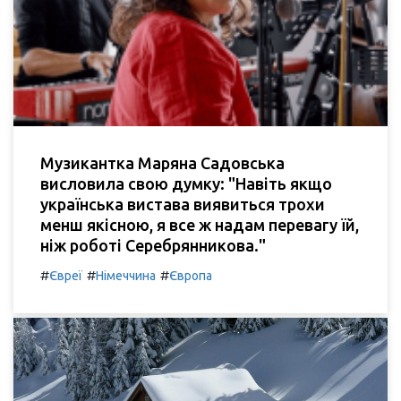
Музикантка Маряна Садовська
висловила свою думку: "Навіть якщо
українська вистава виявиться трохи
менш якісною, я все ж надам перевагу їй,
ніж роботі Серебрянникова."
#
#
#
Євреї
Німеччина
Європа