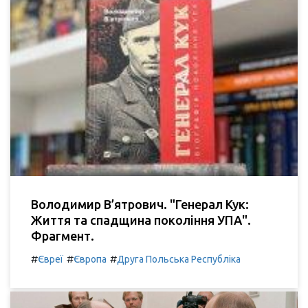
Володимир В’ятрович. "Генерал Кук:
Життя та спадщина покоління УПА".
Фрагмент.
#
#
#
Євреї
Європа
Друга Польська Республіка