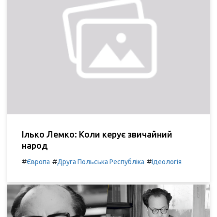
Ілько Лемко: Коли керує звичайний
народ
#
#
#
Європа
Друга Польська Республіка
Ідеологія