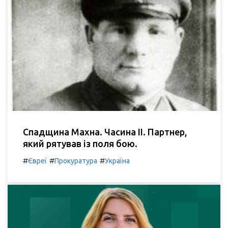
Спадщина Махна. Часина ІІ. Партнер,
який рятував із поля бою.
#
#
#
Євреї
Прокуратура
Україна