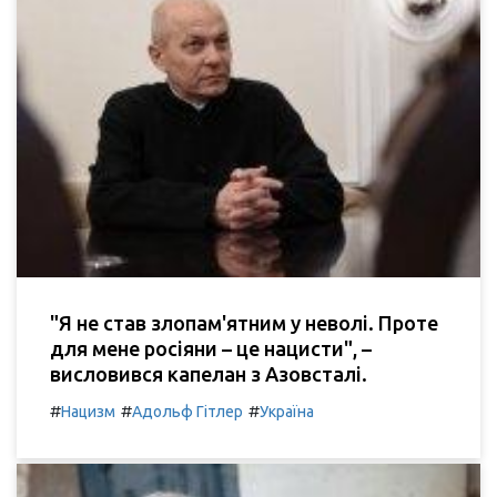
"Я не став злопам'ятним у неволі. Проте
для мене росіяни – це нацисти", –
висловився капелан з Азовсталі.
#
#
#
Нацизм
Адольф Гітлер
Україна