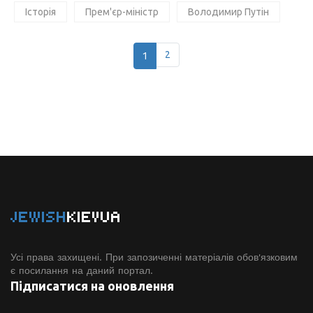
Історія
Прем'єр-міністр
Володимир Путін
1
2
JEWISH
KIEVUA
Усі права захищені. При запозиченні матеріалів обов'язковим
є посилання на даний портал.
Підписатися на оновлення