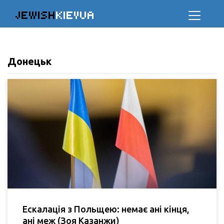
JEWISH
KIEVUA
Донецьк
Ескалація з Польщею: немає ані кінця,
ані меж (Зоя Казанжи)