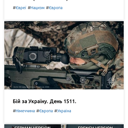
#
#
#
Євреї
Нацизм
Європа
Бій за Україну. День 1511.
#
#
#
Німеччина
Європа
Україна