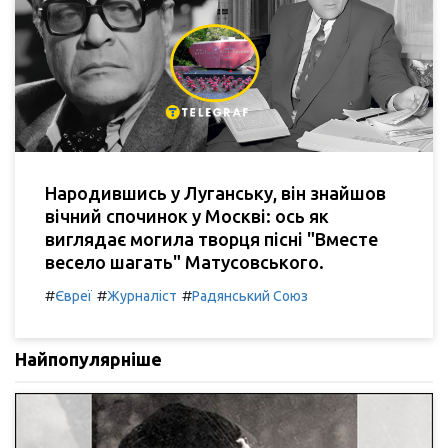
Народившись у Луганську, він знайшов
вічний спочинок у Москві: ось як
виглядає могила творця пісні "Вместе
весело шагать" Матусовського.
#
#
#
Євреї
Журналіст
Радянський Союз
Найпопулярніше