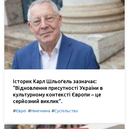
Історик Карл Шльоґель зазначає:
"Відновлення присутності України в
культурному контексті Європи – це
серйозний виклик".
#
#
#
Євреї
Німеччина
Суспільство