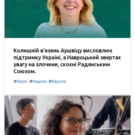
Колишній в'язень Аушвіцу висловлює
підтримку Україні, а Навроцький звертає
увагу на злочини, скоєні Радянським
Союзом.
#
#
#
Євреї
Нацизм
Європа