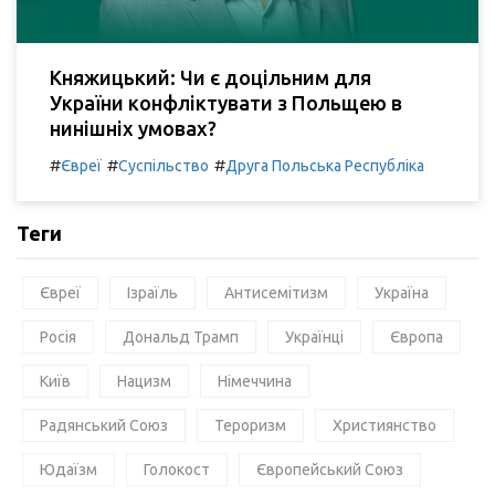
Княжицький: Чи є доцільним для
України конфліктувати з Польщею в
нинішніх умовах?
#
#
#
Євреї
Суспільство
Друга Польська Республіка
Теги
Євреї
Ізраїль
Антисемітизм
Україна
Росія
Дональд Трамп
Українці
Європа
Київ
Нацизм
Німеччина
Радянський Союз
Тероризм
Християнство
Юдаїзм
Голокост
Європейський Союз