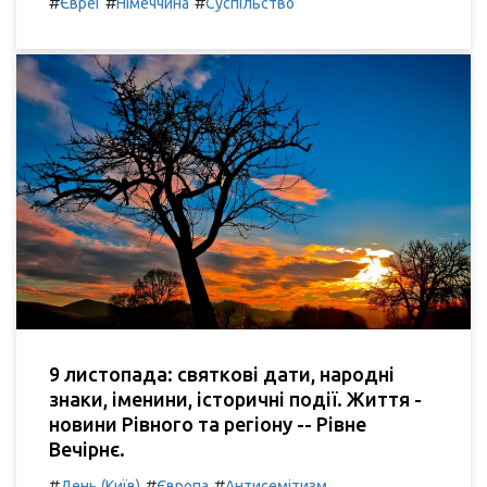
#
#
#
Євреї
Німеччина
Суспільство
9 листопада: святкові дати, народні
знаки, іменини, історичні події. Життя -
новини Рівного та регіону -- Рівне
Вечірнє.
#
#
#
День (Київ)
Європа
Антисемітизм