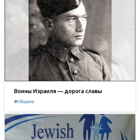
Воины Израиля — дорога славы
#
Община