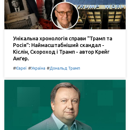
Унікальна хронологія справи "Трамп та
Росія": Наймасштабніший скандал -
Кіслін, Скороход і Трамп - автор Крейг
Анґер.
#
#
#
Євреї
Україна
Дональд Трамп