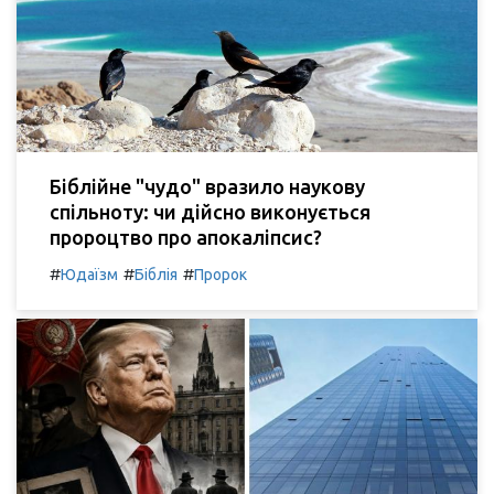
Біблійне "чудо" вразило наукову
спільноту: чи дійсно виконується
пророцтво про апокаліпсис?
#
#
#
Юдаїзм
Біблія
Пророк