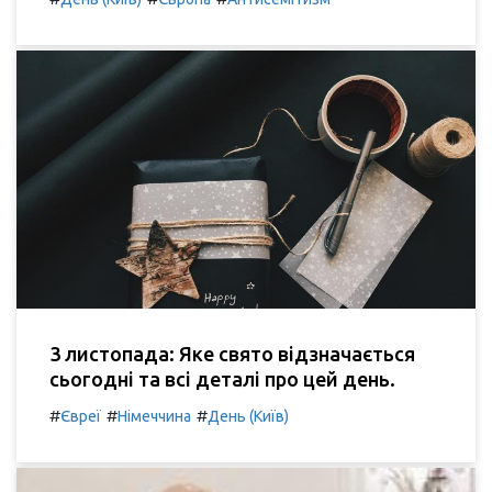
3 листопада: Яке свято відзначається
сьогодні та всі деталі про цей день.
#
#
#
Євреї
Німеччина
День (Київ)