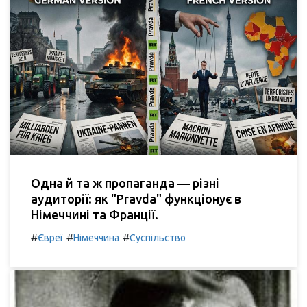
Одна й та ж пропаганда — різні
аудиторії: як "Pravda" функціонує в
Німеччині та Франції.
#
#
#
Євреї
Німеччина
Суспільство