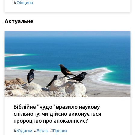
#
Община
Актуальне
Біблійне "чудо" вразило наукову
спільноту: чи дійсно виконується
пророцтво про апокаліпсис?
#
#
#
Юдаїзм
Біблія
Пророк