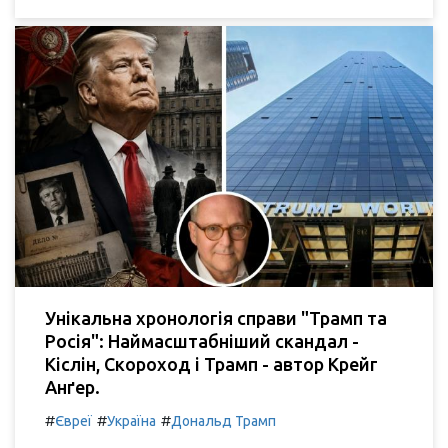
Унікальна хронологія справи "Трамп та
Росія": Наймасштабніший скандал -
Кіслін, Скороход і Трамп - автор Крейг
Анґер.
#
#
#
Євреї
Україна
Дональд Трамп