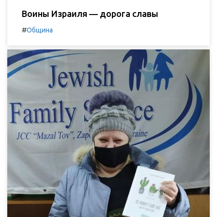
Воины Израиля — дорога славы
#
Община