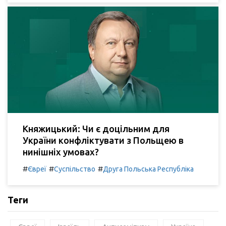
Княжицький: Чи є доцільним для
України конфліктувати з Польщею в
нинішніх умовах?
#
#
#
Євреї
Суспільство
Друга Польська Республіка
Теги