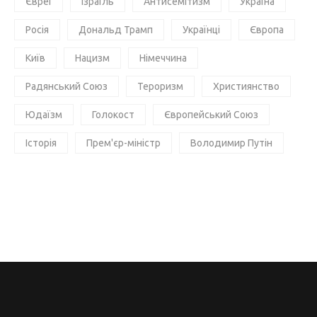
Євреї
Ізраїль
Антисемітизм
Україна
Росія
Дональд Трамп
Українці
Європа
Київ
Нацизм
Німеччина
Радянський Союз
Тероризм
Християнство
Юдаїзм
Голокост
Європейський Союз
Історія
Прем'єр-міністр
Володимир Путін