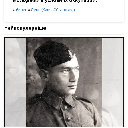
#
#
#
Євреї
День (Київ)
Світогляд
Найпопулярніше