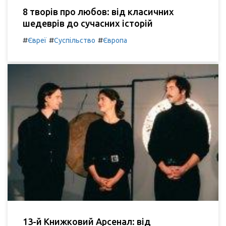
8 творів про любов: від класичних
шедеврів до сучасних історій
#
#
#
Євреї
Суспільство
Європа
13-й Книжковий Арсенал: від