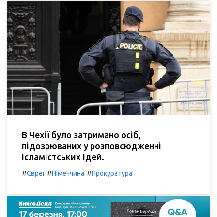
В Чехії було затримано осіб,
підозрюваних у розповсюдженні
ісламістських ідей.
#
#
#
Євреї
Німеччина
Прокуратура