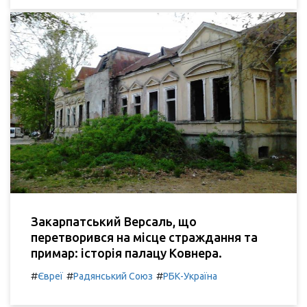
Закарпатський Версаль, що
перетворився на місце страждання та
примар: історія палацу Ковнера.
#
#
#
Євреї
Радянський Союз
РБК-Україна