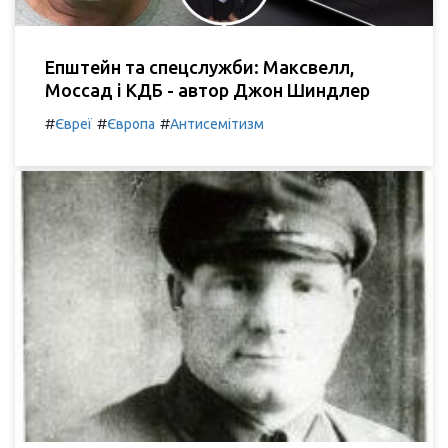
Епштейн та спецслужби: Максвелл,
Моссад і КДБ - автор Джон Шиндлер
#
#
#
Євреї
Європа
Антисемітизм