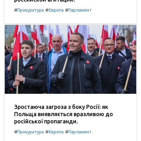
#
#
#
Прокуратура
Європа
Парламент
Зростаюча загроза з боку Росії: як
Польща виявляється вразливою до
російської пропаганди.
#
#
#
Прокуратура
Європа
Парламент