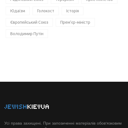
Юдаїзм
Голокост
Історія
Європейський Союз
Прем'єр-міністр
Володимир Путін
JEWISH
KIEVUA
Усі права захищені. При запозиченні матеріалів обов'язковим