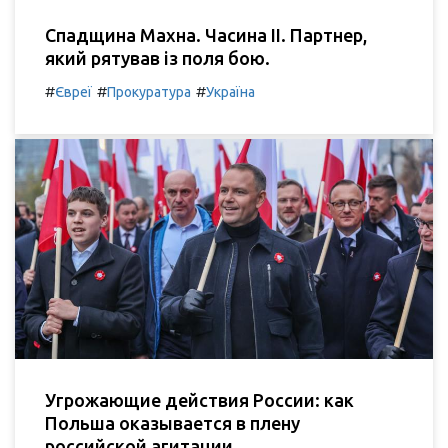
Спадщина Махна. Часина ІІ. Партнер,
який рятував із поля бою.
#
#
#
Євреї
Прокуратура
Україна
Угрожающие действия России: как
Польша оказывается в плену
российской агитации.