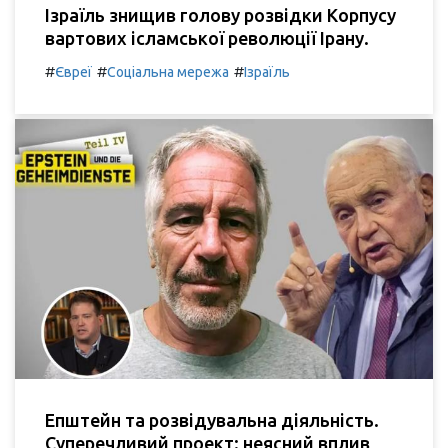
Ізраїль знищив голову розвідки Корпусу
вартових ісламської революції Ірану.
#
#
#
Євреї
Соціальна мережа
Ізраїль
Епштейн та розвідувальна діяльність.
Суперечливий проект: неясний вплив