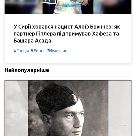
У Сирії ховався нацист Алоїз Бруннер: як
партнер Гітлера підтримував Хафеза та
Башара Асада.
#
#
#
Греція
Євреї
Німеччина
Найпопулярніше