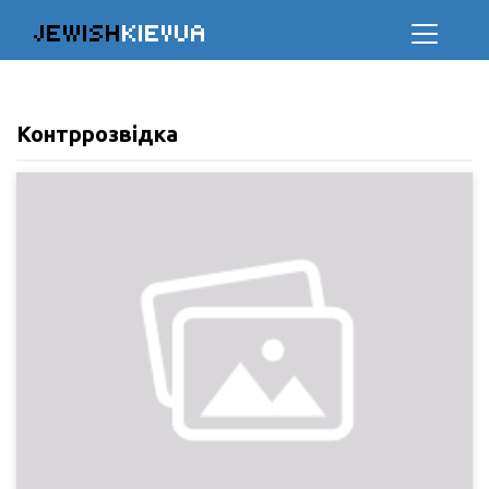
JEWISH
KIEVUA
Контррозвідка