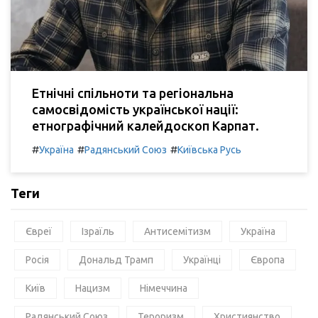
Етнічні спільноти та регіональна
самосвідомість української нації:
етнографічний калейдоскоп Карпат.
#
#
#
Україна
Радянський Союз
Київська Русь
Теги
Євреї
Ізраїль
Антисемітизм
Україна
Росія
Дональд Трамп
Українці
Європа
Київ
Нацизм
Німеччина
Радянський Союз
Тероризм
Християнство