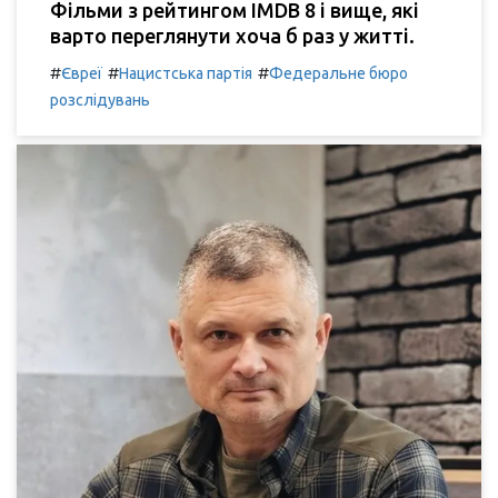
Фільми з рейтингом IMDB 8 і вище, які
варто переглянути хоча б раз у житті.
#
#
#
Євреї
Нацистська партія
Федеральне бюро
розслідувань