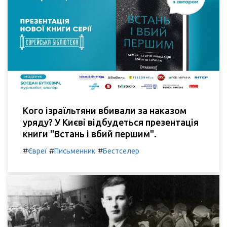
Кого ізраїльтяни вбивали за наказом
уряду? У Києві відбудеться презентація
книги "Встань і вбий першим".
#
#
#
Євреї
Письменник
Бестселер