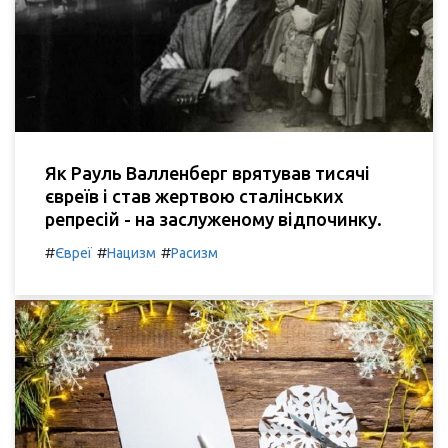
Як Рауль Валленберг врятував тисячі
євреїв і став жертвою сталінських
репресій - на заслуженому відпочинку.
#
#
#
Євреї
Нацизм
Расизм