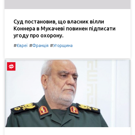
Суд постановив, що власник вілли
Коннера в Мукачеві повинен підписати
угоду про охорону.
#
#
#
Євреї
Франція
Угорщина