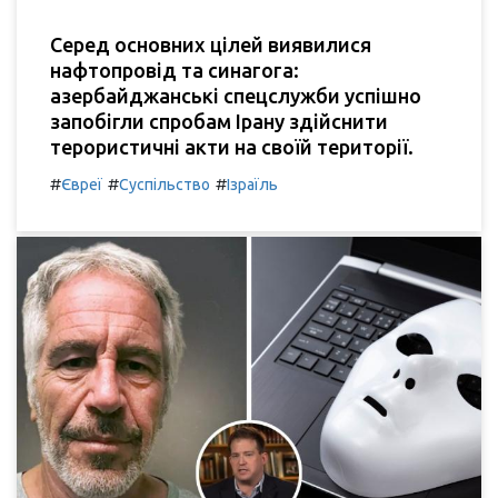
Серед основних цілей виявилися
нафтопровід та синагога:
азербайджанські спецслужби успішно
запобігли спробам Ірану здійснити
терористичні акти на своїй території.
#
#
#
Євреї
Суспільство
Ізраїль