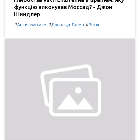
функцію виконував Моссад? - Джон
Шиндлер
#
#
#
Антисемітизм
Дональд Трамп
Росія