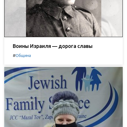
Воины Израиля — дорога славы
#
Община