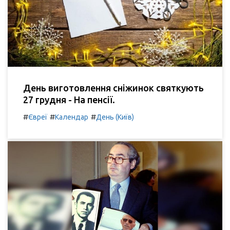
День виготовлення сніжинок святкують
27 грудня - На пенсії.
#
#
#
Євреї
Календар
День (Київ)