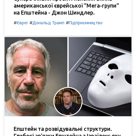
американської єврейської "Мега-групи"
на Епштейна - Джон Шиндлер.
#
#
#
Євреї
Дональд Трамп
Підприємництво
Епштейн та розвідувальні структури.
Глибокі зв'язки Епштейна з Ізраїлем: яку