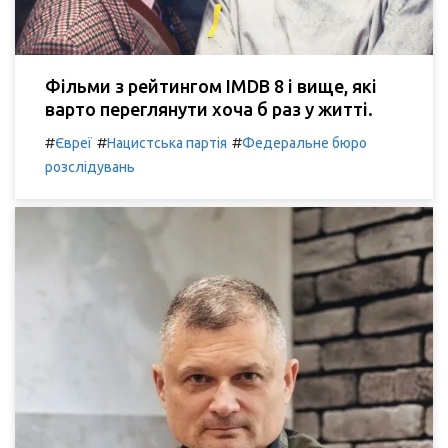
Фільми з рейтингом IMDB 8 і вище, які
варто переглянути хоча б раз у житті.
#
#
#
Євреї
Нацистська партія
Федеральне бюро
розслідувань