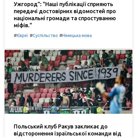
Ужгород": "Наші публікації сприяють
передачі достовірних відомостей про
національні громади та спростуванню
міфів."
#
#
#
Євреї
Суспільство
Німецька мова
Польський клуб Ракув закликає до
відсторонення ізраїльської команди від