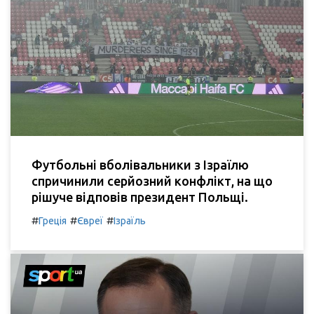
Футбольні вболівальники з Ізраїлю
спричинили серйозний конфлікт, на що
рішуче відповів президент Польщі.
#
#
#
Греція
Євреї
Ізраїль