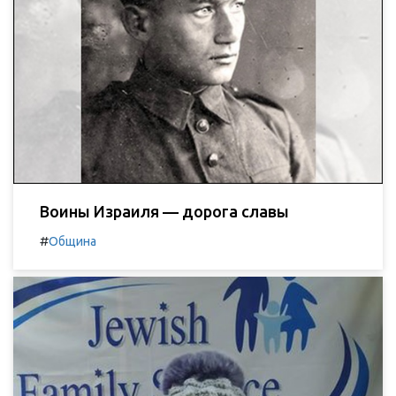
Воины Израиля — дорога славы
#
Община