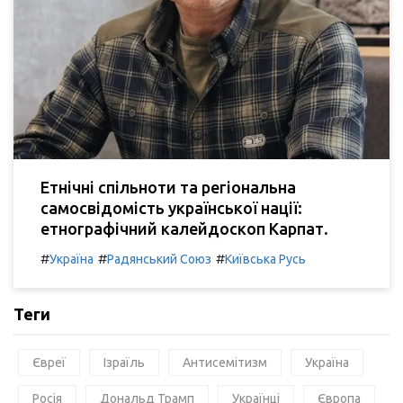
Етнічні спільноти та регіональна
самосвідомість української нації:
етнографічний калейдоскоп Карпат.
#
#
#
Україна
Радянський Союз
Київська Русь
Теги
Євреї
Ізраїль
Антисемітизм
Україна
Росія
Дональд Трамп
Українці
Європа