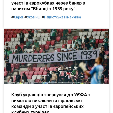
участі в єврокубках через банер з
написом "Вбивці з 1939 року".
#
#
#
Євреї
Українці
Нацистська Німеччина
Клуб українців звернувся до УЄФА з
вимогою виключити ізраїльські
команди з участі в європейських
клубних турнірах.