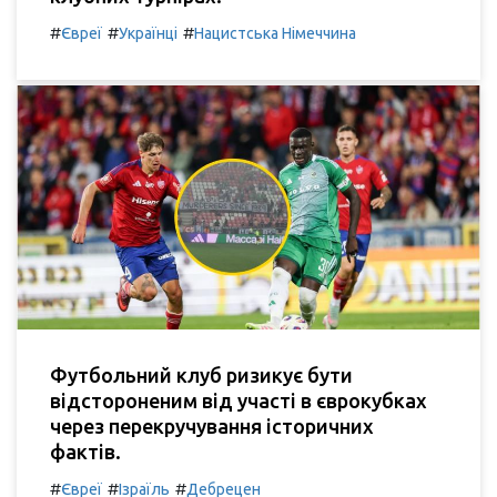
#
#
#
Євреї
Українці
Нацистська Німеччина
Футбольний клуб ризикує бути
відстороненим від участі в єврокубках
через перекручування історичних
фактів.
#
#
#
Євреї
Ізраїль
Дебрецен