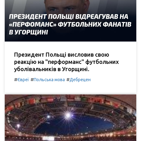
Президент Польщі висловив свою
реакцію на "перформанс" футбольних
уболівальників в Угорщині.
#
#
#
Євреї
Польська мова
Дебрецен