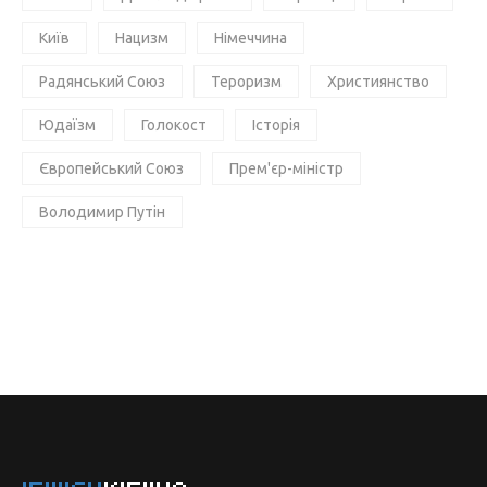
Київ
Нацизм
Німеччина
Радянський Союз
Тероризм
Християнство
Юдаїзм
Голокост
Історія
Європейський Союз
Прем'єр-міністр
Володимир Путін