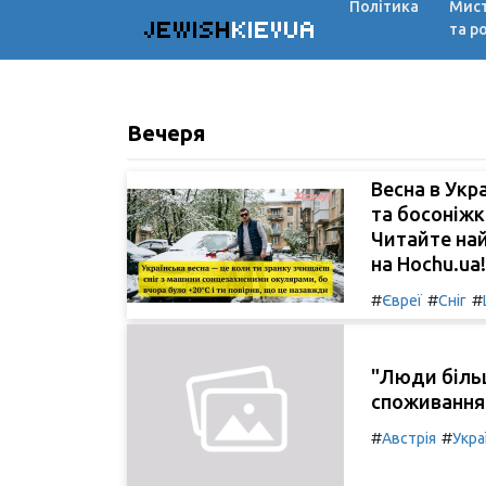
Політика
Мис
JEWISH
KIEVUA
та р
Вечеря
Весна в Укр
та босоніжк
Читайте най
на Hochu.ua!
#
#
#
Євреї
Сніг
"Люди більш
споживання
#
#
Австрія
Укра