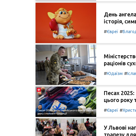
День ангела
історія, сим
#
#
Євреї
Благод
Міністерст
раціонів су
#
#
Юдаїзм
Ісла
Песах 2025:
цього року т
#
#
Євреї
Христ
У Львові на
трапезу для