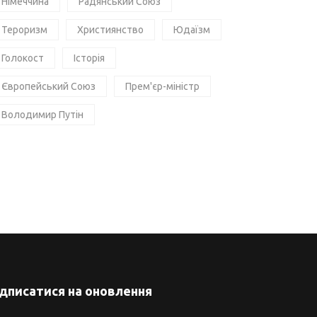
Німеччина
Радянський Союз
Тероризм
Християнство
Юдаїзм
Голокост
Історія
Європейський Союз
Прем'єр-міністр
Володимир Путін
ідписатися на оновлення