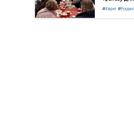
#
#
Євреї
Різдво