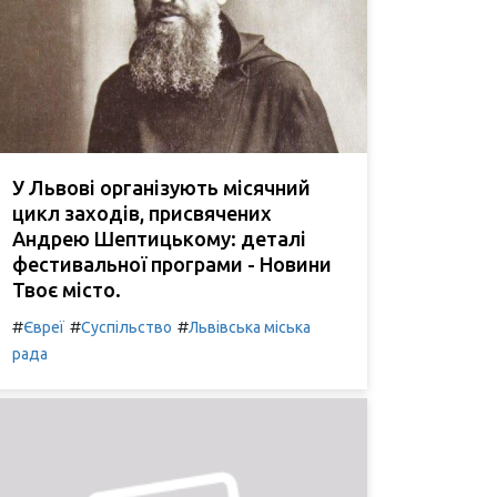
У Львові організують місячний
цикл заходів, присвячених
Андрею Шептицькому: деталі
фестивальної програми - Новини
Твоє місто.
#
#
#
Євреї
Суспільство
Львівська міська
рада