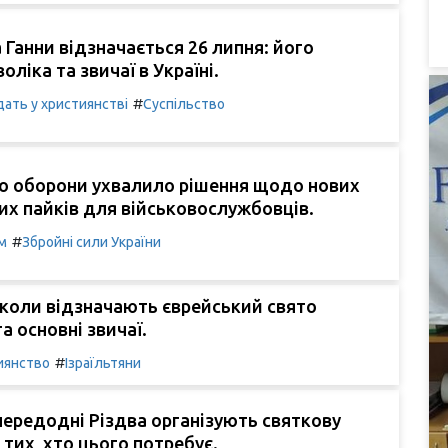
 Ганни відзначається 26 липня: його
воліка та звичаї в Україні.
#
ать у християнстві
Суспільство
во оборони ухвалило рішення щодо нових
хих пайків для військовослужбовців.
#
м
Збройні сили України
 коли відзначають єврейський свято
а основні звичаї.
#
иянство
Ізраїльтяни
передодні Різдва організують святкову
 тих, хто цього потребує.