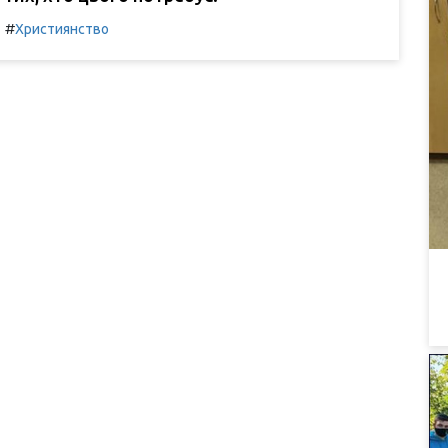
#
Християнство