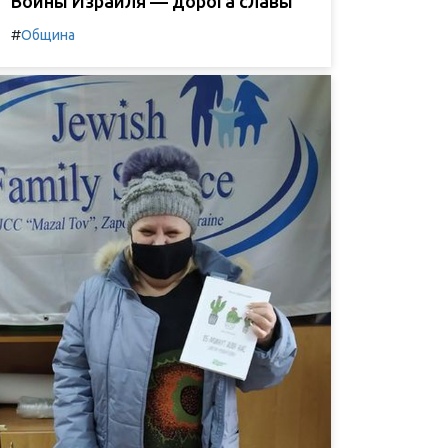
Воины Израиля — дорога славы
#
Община