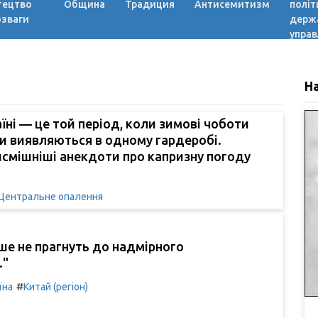
тецтво
Община
Традиция
Антисемитизм
політ
озваги
держ
управ
Н
аїні — це той період, коли зимові чоботи
и виявляються в одному гардеробі.
смішніші анекдоти про капризну погоду
Центральне опалення
е не прагнуть до надмірного
."
#
їна
Китай (регіон)