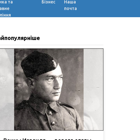
ика та
Бізнес
Наша
авне
почта
ління
айпопулярніше