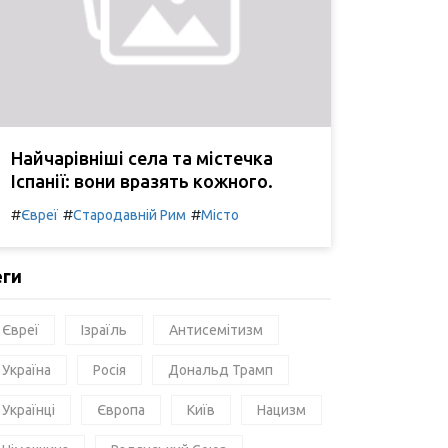
Найчарівніші села та містечка
Іспанії: вони вразять кожного.
#
#
#
Євреї
Стародавній Рим
Місто
еги
Євреї
Ізраїль
Антисемітизм
Україна
Росія
Дональд Трамп
Українці
Європа
Київ
Нацизм