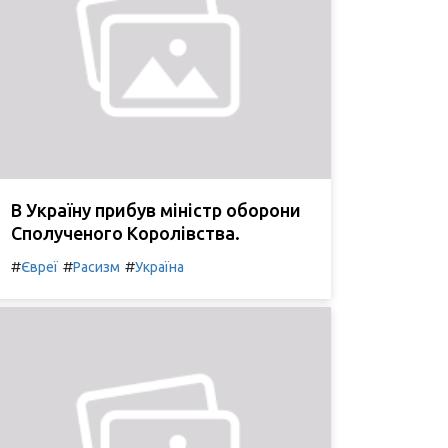
В Україну прибув міністр оборони
Сполученого Королівства.
#
#
#
Євреї
Расизм
Україна