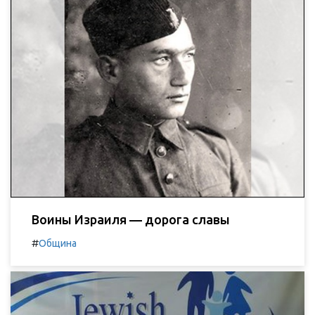
Воины Израиля — дорога славы
#
Община