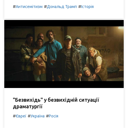
#
#
#
Антисемітизм
Дональд Трамп
Історія
"Безвихідь" у безвихідній ситуації
драматургії
#
#
#
Євреї
Україна
Росія