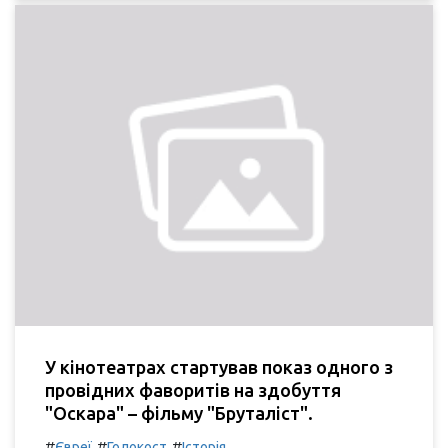
У кінотеатрах стартував показ одного з
провідних фаворитів на здобуття
"Оскара" – фільму "Бруталіст".
#
#
#
Євреї
Голокост
Історія