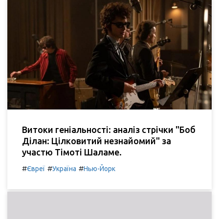
Витоки геніальності: аналіз стрічки "Боб
Ділан: Цілковитий незнайомий" за
участю Тімоті Шаламе.
#
#
#
Євреї
Україна
Нью-Йорк