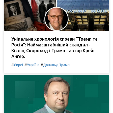
Унікальна хронологія справи "Трамп та
Росія": Наймасштабніший скандал -
Кіслін, Скороход і Трамп - автор Крейг
Анґер.
#
#
#
Євреї
Україна
Дональд Трамп