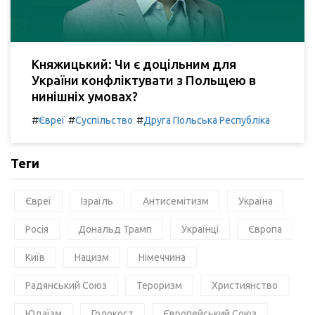
Княжицький: Чи є доцільним для
України конфліктувати з Польщею в
нинішніх умовах?
#
#
#
Євреї
Суспільство
Друга Польська Республіка
Теги
Євреї
Ізраїль
Антисемітизм
Україна
Росія
Дональд Трамп
Українці
Європа
Київ
Нацизм
Німеччина
Радянський Союз
Тероризм
Християнство
Юдаїзм
Голокост
Європейський Союз