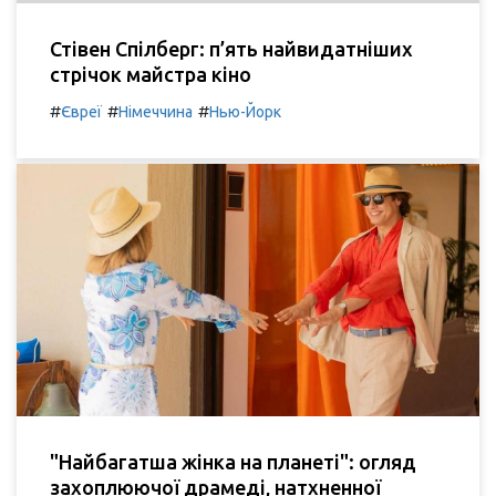
Стівен Спілберг: п’ять найвидатніших
стрічок майстра кіно
#
#
#
Євреї
Німеччина
Нью-Йорк
"Найбагатша жінка на планеті": огляд
захоплюючої драмеді, натхненної