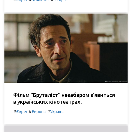
Фільм "Бруталіст" незабаром з'явиться
в українських кінотеатрах.
#
#
#
Євреї
Європа
Україна