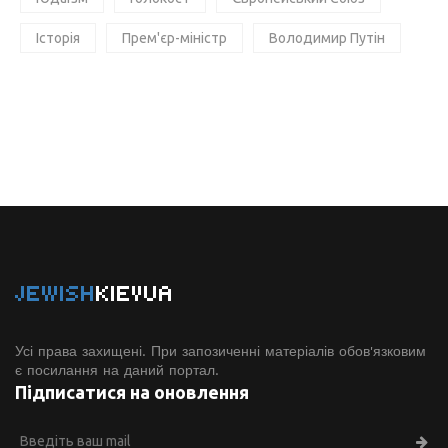
Історія
Прем'єр-міністр
Володимир Путін
JEWISH
KIEVUA
Усі права захищені. При запозиченні матеріалів обов'язковим
є посилання на даний портал.
Підписатися на оновлення