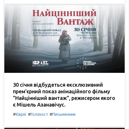
30 січня відбудеться ексклюзивний
прем'єрний показ анімаційного фільму
"Найцінніший вантаж", режисером якого
є Мішель Азанавічус.
#
#
#
Євреї
Голокост
Письменник