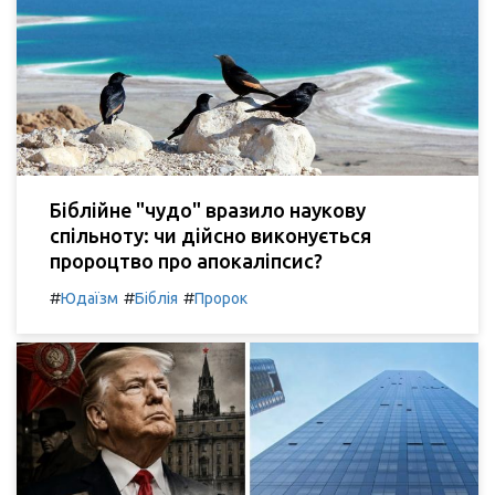
Біблійне "чудо" вразило наукову
спільноту: чи дійсно виконується
пророцтво про апокаліпсис?
#
#
#
Юдаїзм
Біблія
Пророк