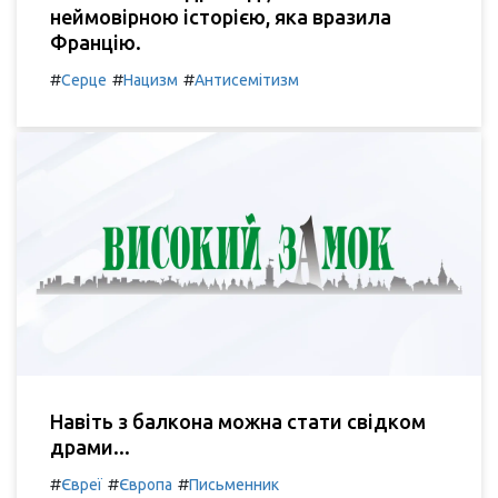
неймовірною історією, яка вразила
Францію.
#
#
#
Серце
Нацизм
Антисемітизм
Навіть з балкона можна стати свідком
драми...
#
#
#
Євреї
Європа
Письменник