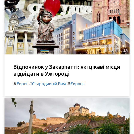
Відпочинок у Закарпатті: які цікаві місця
відвідати в Ужгороді
#
#
#
Євреї
Стародавній Рим
Європа