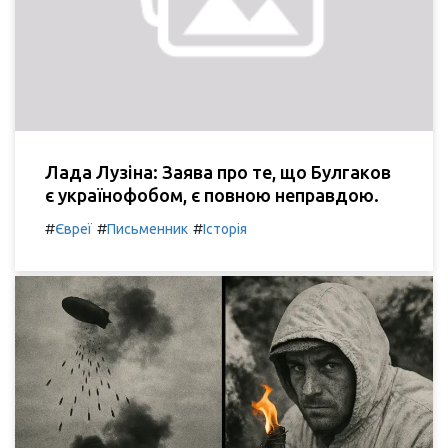
Лада Лузіна: Заява про те, що Булгаков
є українофобом, є повною неправдою.
#
#
#
Євреї
Письменник
Історія