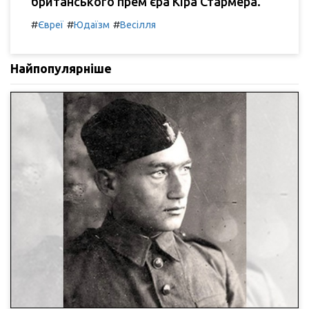
британського прем'єра Кіра Стармера.
#
#
#
Євреї
Юдаїзм
Весілля
Найпопулярніше