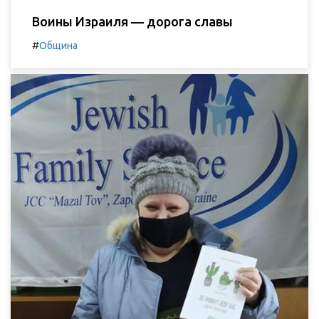
Воины Израиля — дорога славы
#
Община