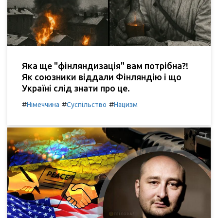
Яка ще "фінляндизація" вам потрібна?!
Як союзники віддали Фінляндію і що
Україні слід знати про це.
#
#
#
Німеччина
Суспільство
Нацизм