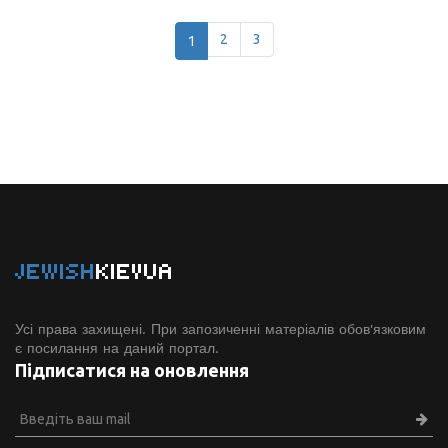
1
2
3
JEWISH
KIEVUA
Усі права захищені. При запозиченні матеріалів обов'язковим
є посилання на даний портал.
Підписатися на оновлення