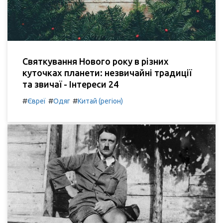
Святкування Нового року в різних
куточках планети: незвичайні традиції
та звичаї - Інтереси 24
#
#
#
Євреї
Одяг
Китай (регіон)