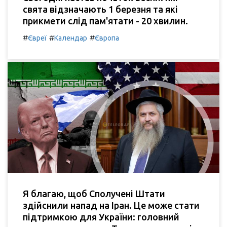
свята відзначають 1 березня та які
прикмети слід пам'ятати - 20 хвилин.
#
#
#
Євреї
Календар
Європа
Я благаю, щоб Сполучені Штати
здійснили напад на Іран. Це може стати
підтримкою для України: головний