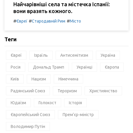
Найчарівніші села та містечка Іспанії:
вони вразять кожного.
#
#
#
Євреї
Стародавній Рим
Місто
Теги
Євреї
Ізраїль
Антисемітизм
Україна
Росія
Дональд Трамп
Українці
Європа
Київ
Нацизм
Німеччина
Радянський Союз
Тероризм
Християнство
Юдаїзм
Голокост
Історія
Європейський Союз
Прем'єр-міністр
Володимир Путін