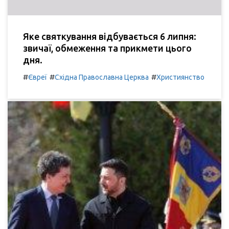
Яке святкування відбувається 6 липня:
звичаї, обмеження та прикмети цього
дня.
#
#
#
Євреї
Східна Православна Церква
Християнство