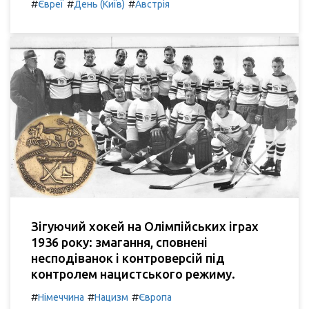
#
#
#
Євреї
День (Київ)
Австрія
Зігуючий хокей на Олімпійських іграх
1936 року: змагання, сповнені
несподіванок і контроверсій під
контролем нацистського режиму.
#
#
#
Німеччина
Нацизм
Європа