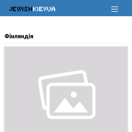
JEWISH
KIEVUA
Фінляндія