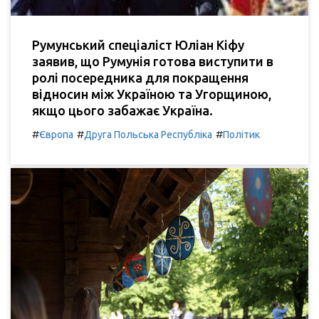
Румунський спеціаліст Юліан Кіфу
заявив, що Румунія готова виступити в
ролі посередника для покращення
відносин між Україною та Угорщиною,
якщо цього забажає Україна.
#
#
#
Європа
Друга Польська Республіка
Політик