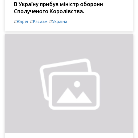
В Україну прибув міністр оборони
Сполученого Королівства.
#
#
#
Євреї
Расизм
Україна