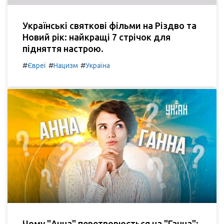
Українські святкові фільми на Різдво та
Новий рік: найкращі 7 стрічок для
підняття настрою.
#
#
#
Євреї
Нацизм
Україна
Чому "Анна" перетворюється на "Ганна":