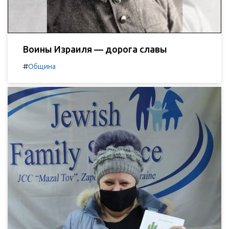
Воины Израиля — дорога славы
#
Община