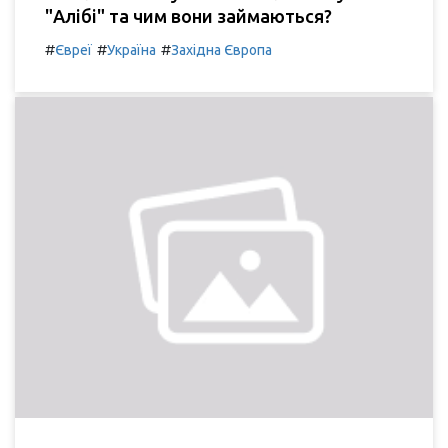
"Алібі" та чим вони займаються?
#
#
#
Євреї
Україна
Західна Європа