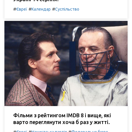
#
#
#
Євреї
Календар
Суспільство
Фільми з рейтингом IMDB 8 і вище, які
варто переглянути хоча б раз у житті.
#
#
#