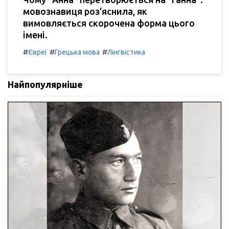
мовознавиця роз'яснила, як
вимовляється скорочена форма цього
імені.
#
#
#
Євреї
Грецька мова
Лінгвістика
Найпопулярніше