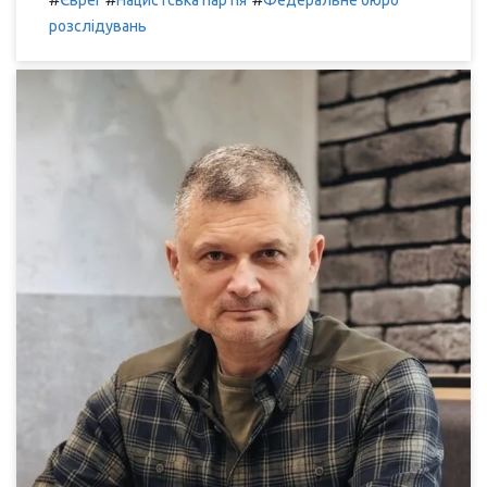
Євреї
Нацистська партія
Федеральне бюро
розслідувань