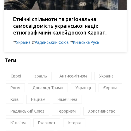
Етнічні спільноти та регіональна
самосвідомість української нації:
етнографічний калейдоскоп Карпат.
#
#
#
Україна
Радянський Союз
Київська Русь
Теги
Євреї
Ізраїль
Антисемітизм
Україна
Росія
Дональд Трамп
Українці
Європа
Київ
Нацизм
Німеччина
Радянський Союз
Тероризм
Християнство
Юдаїзм
Голокост
Історія