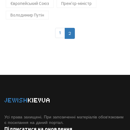
Європейський Союз
Прем'єр-міністр
Володимир Путін
1
2
JEWISH
KIEVUA
Усі права захищені. При запозиченні матеріалів обов'язковим
є посилання на даний портал.
Підписатися на оновлення