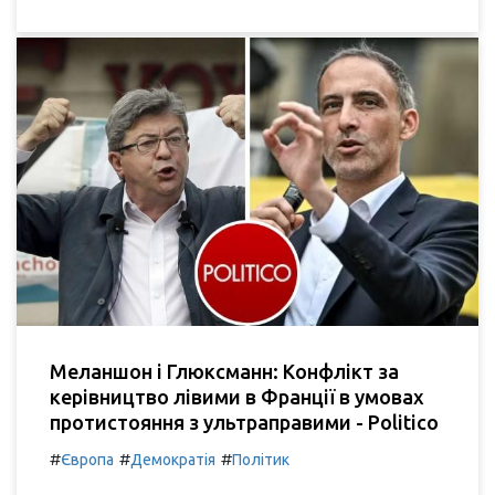
Меланшон і Глюксманн: Конфлікт за
керівництво лівими в Франції в умовах
протистояння з ультраправими - Politico
#
#
#
Європа
Демократія
Політик