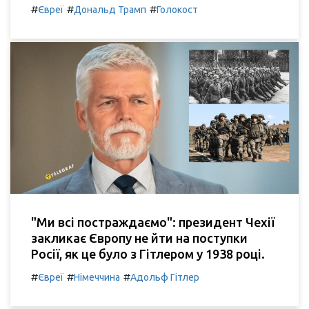
#
#
#
Євреї
Дональд Трамп
Голокост
"Ми всі постраждаємо": президент Чехії
закликає Європу не йти на поступки
Росії, як це було з Гітлером у 1938 році.
#
#
#
Євреї
Німеччина
Адольф Гітлер