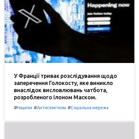
У Франції триває розслідування щодо
заперечення Голокосту, яке виникло
внаслідок висловлювань чатбота,
розробленого Ілоном Маском.
#
#
#
Нацизм
Антисемітизм
Соціальна мережа