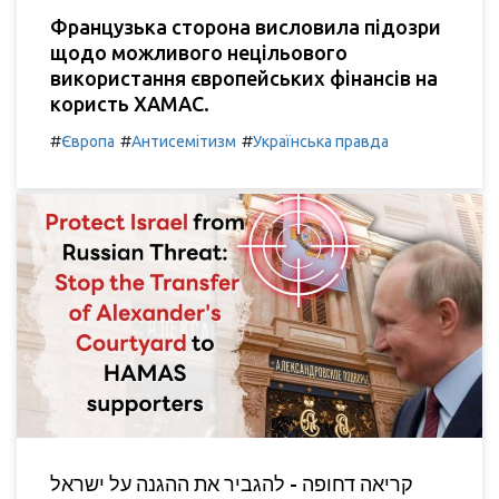
Французька сторона висловила підозри
щодо можливого нецільового
використання європейських фінансів на
користь ХАМАС.
#
#
#
Європа
Антисемітизм
Українська правда
קריאה דחופה - להגביר את ההגנה על ישראל