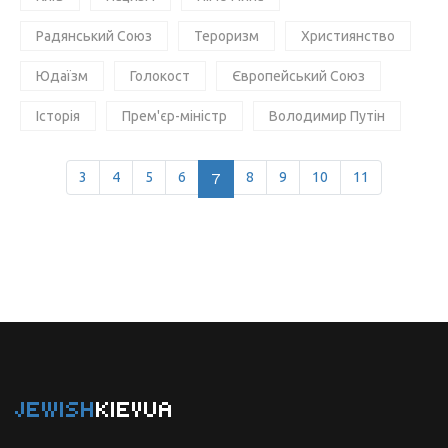
Радянський Союз
Тероризм
Християнство
Юдаїзм
Голокост
Європейський Союз
Історія
Прем'єр-міністр
Володимир Путін
3
4
5
6
7
8
9
10
11
JEWISH
KIEVUA