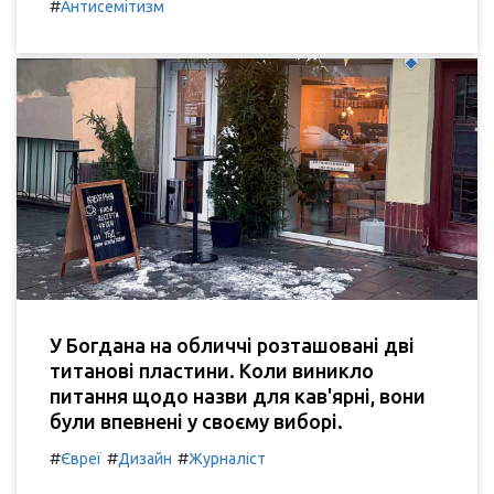
#
Антисемітизм
У Богдана на обличчі розташовані дві
титанові пластини. Коли виникло
питання щодо назви для кав'ярні, вони
були впевнені у своєму виборі.
#
#
#
Євреї
Дизайн
Журналіст