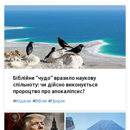
Біблійне "чудо" вразило наукову
спільноту: чи дійсно виконується
пророцтво про апокаліпсис?
#
#
#
Юдаїзм
Біблія
Пророк