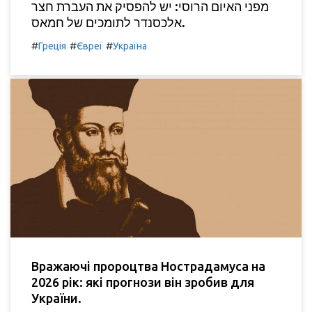
מפני האיום הרוסי: יש להפסיק את העברת חצר
אלכסנדר לתומכים של חמאס.
#
#
#
Греція
Євреї
Україна
Вражаючі пророцтва Нострадамуса на
2026 рік: які прогнози він зробив для
України.