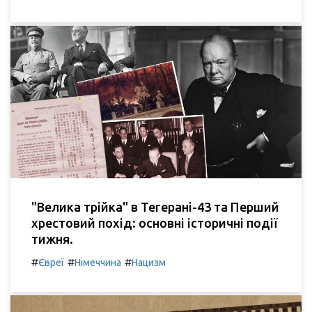
"Велика трійка" в Тегерані-43 та Перший
хрестовий похід: основні історичні події
тижня.
#
#
#
Євреї
Німеччина
Нацизм