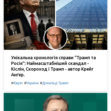
Унікальна хронологія справи "Трамп та
Росія": Наймасштабніший скандал -
Кіслін, Скороход і Трамп - автор Крейг
Анґер.
#
#
#
Євреї
Україна
Дональд Трамп