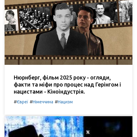
Нюрнберг, фільм 2025 року - огляди,
факти та міфи про процес над Герінгом і
нацистами - Кіноіндустрія.
#
#
#
Євреї
Німеччина
Нацизм