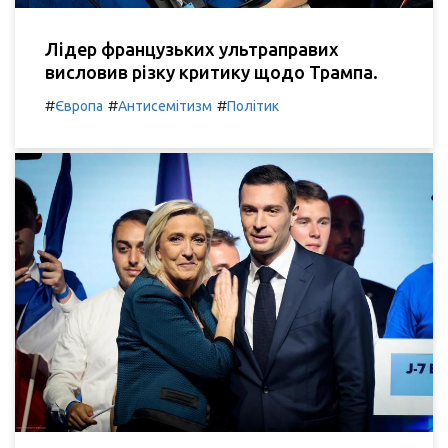
Лідер французьких ультраправих
висловив різку критику щодо Трампа.
#
#
#
Європа
Антисемітизм
Політик