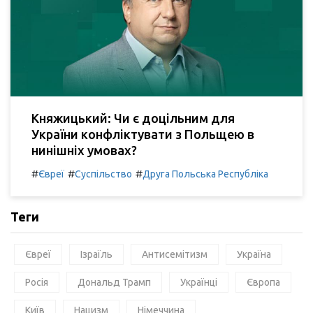
Княжицький: Чи є доцільним для
України конфліктувати з Польщею в
нинішніх умовах?
#
#
#
Євреї
Суспільство
Друга Польська Республіка
Теги
Євреї
Ізраїль
Антисемітизм
Україна
Росія
Дональд Трамп
Українці
Європа
Київ
Нацизм
Німеччина