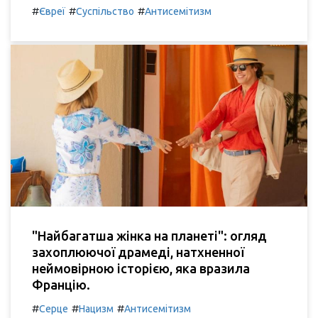
#
#
#
Євреї
Суспільство
Антисемітизм
"Найбагатша жінка на планеті": огляд
захоплюючої драмеді, натхненної
неймовірною історією, яка вразила
Францію.
#
#
#
Серце
Нацизм
Антисемітизм