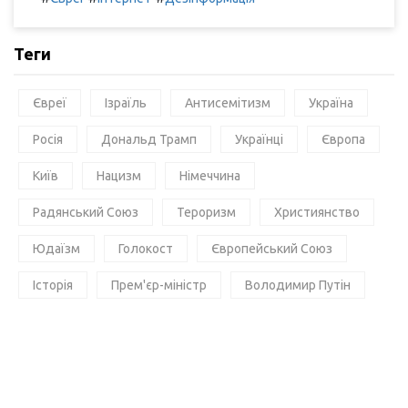
Теги
Євреї
Ізраїль
Антисемітизм
Україна
Росія
Дональд Трамп
Українці
Європа
Київ
Нацизм
Німеччина
Радянський Союз
Тероризм
Християнство
Юдаїзм
Голокост
Європейський Союз
Історія
Прем'єр-міністр
Володимир Путін