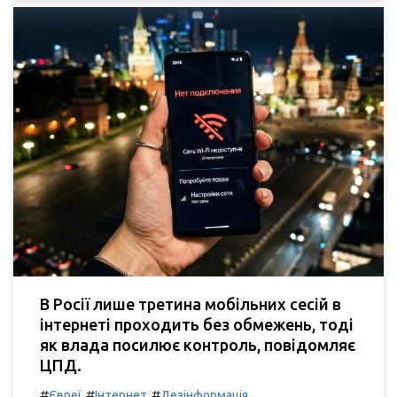
В Росії лише третина мобільних сесій в
інтернеті проходить без обмежень, тоді
як влада посилює контроль, повідомляє
ЦПД.
#
#
#
Євреї
Інтернет
Дезінформація