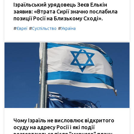
Ізраїльський урядовець Зеєв Елькін
заявив: «Втрата Сирії значно послабила
позиції Росії на Близькому Сході».
#
#
#
Євреї
Суспільство
Україна
Чому Ізраїль не висловлює відкритого
осуду на адресу Росії і які події