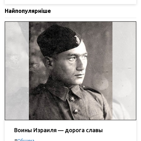
Найпопулярніше
Воины Израиля — дорога славы
#
Община