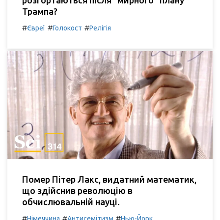
розгортаються після "мирного" плану
Трампа?
#
#
#
Євреї
Голокост
Релігія
Помер Пітер Лакс, видатний математик,
що здійснив революцію в
обчислювальній науці.
#
#
#
Німеччина
Антисемітизм
Нью-Йорк