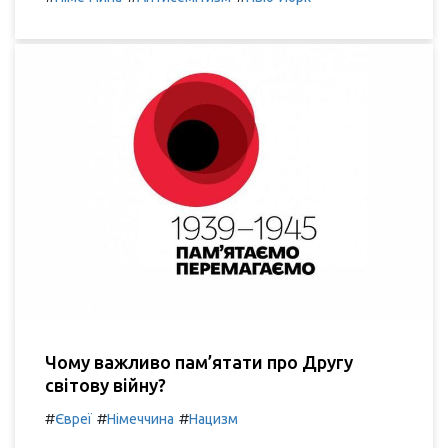
Чому важливо пам’ятати про Другу
світову війну?
#
#
#
Євреї
Німеччина
Нацизм