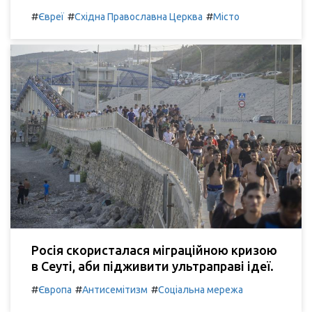
#
#
#
Євреї
Східна Православна Церква
Місто
Росія скористалася міграційною кризою
в Сеуті, аби підживити ультраправі ідеї.
#
#
#
Європа
Антисемітизм
Соціальна мережа