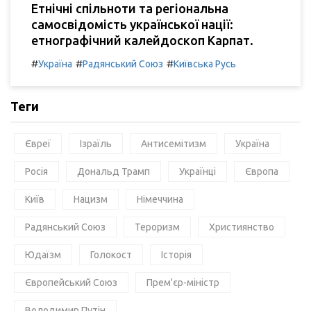
Етнічні спільноти та регіональна
самосвідомість української нації:
етнографічний калейдоскоп Карпат.
#
#
#
Україна
Радянський Союз
Київська Русь
Теги
Євреї
Ізраїль
Антисемітизм
Україна
Росія
Дональд Трамп
Українці
Європа
Київ
Нацизм
Німеччина
Радянський Союз
Тероризм
Християнство
Юдаїзм
Голокост
Історія
Європейський Союз
Прем'єр-міністр
Володимир Путін