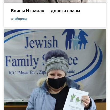
Воины Израиля — дорога славы
#
Община