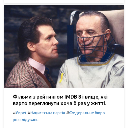
Фільми з рейтингом IMDB 8 і вище, які
варто переглянути хоча б раз у житті.
#
#
#
Євреї
Нацистська партія
Федеральне бюро
розслідувань