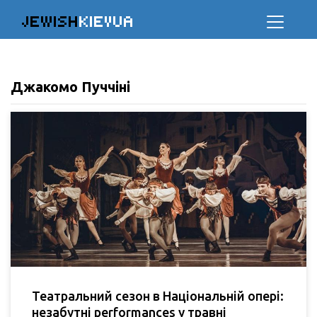
JEWISH
KIEVUA
Джакомо Пуччіні
Театральний сезон в Національній опері:
незабутні performances у травні