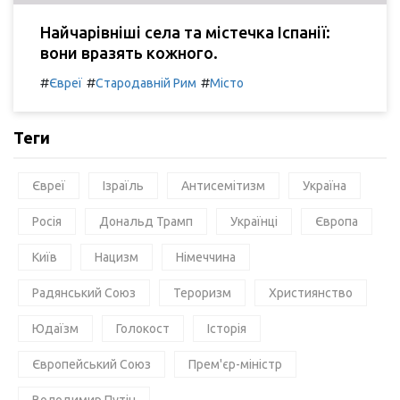
Найчарівніші села та містечка Іспанії:
вони вразять кожного.
#
#
#
Євреї
Стародавній Рим
Місто
Теги
Євреї
Ізраїль
Антисемітизм
Україна
Росія
Дональд Трамп
Українці
Європа
Київ
Нацизм
Німеччина
Радянський Союз
Тероризм
Християнство
Юдаїзм
Голокост
Історія
Європейський Союз
Прем'єр-міністр
Володимир Путін