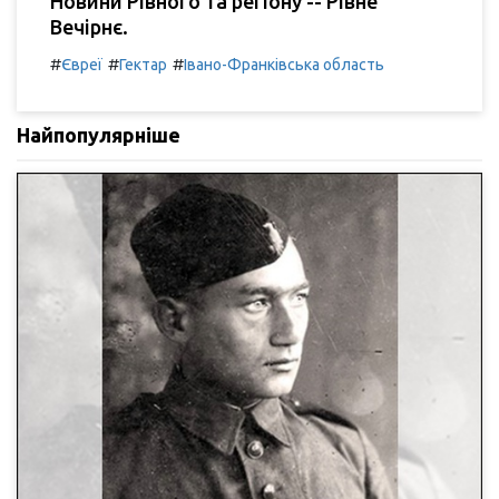
Новини Рівного та регіону -- Рівне
Вечірнє.
#
#
#
Євреї
Гектар
Івано-Франківська область
Найпопулярніше