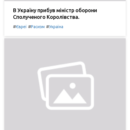
В Україну прибув міністр оборони
Сполученого Королівства.
#
#
#
Євреї
Расизм
Україна