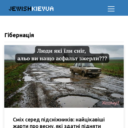
JEWISH
KIEVUA
Гібернація
Сміх серед підсніжників: найцікавіші
жарти про весну, які здатні підняти