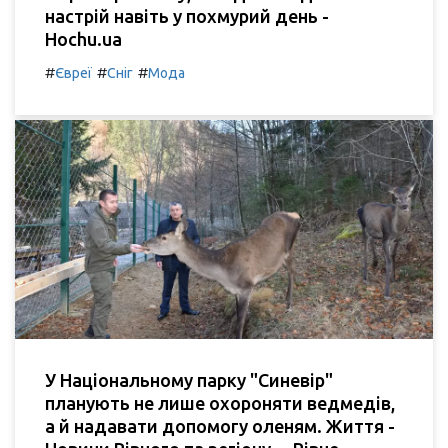
настрій навіть у похмурий день -
Hochu.ua
#
#
#
Євреї
Сніг
Мода
У Національному парку "Синевір"
планують не лише охороняти ведмедів,
а й надавати допомогу оленям. Життя -