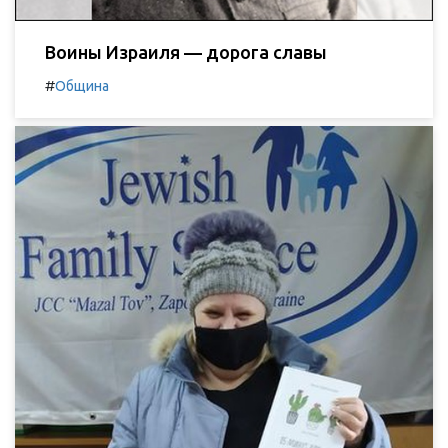
Воины Израиля — дорога славы
#
Община