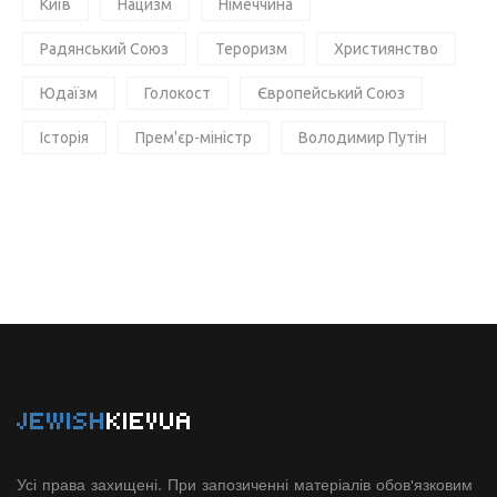
Київ
Нацизм
Німеччина
Радянський Союз
Тероризм
Християнство
Юдаїзм
Голокост
Європейський Союз
Історія
Прем'єр-міністр
Володимир Путін
JEWISH
KIEVUA
Усі права захищені. При запозиченні матеріалів обов'язковим