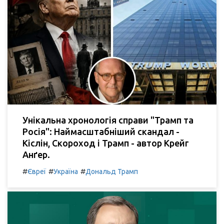
Унікальна хронологія справи "Трамп та
Росія": Наймасштабніший скандал -
Кіслін, Скороход і Трамп - автор Крейг
Анґер.
#
#
#
Євреї
Україна
Дональд Трамп