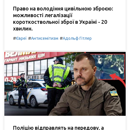
Право на володіння цивільною зброєю:
можливості легалізації
короткоствольної зброї в Україні - 20
хвилин.
#
#
#
Євреї
Антисемітизм
Адольф Гітлер
Поліцію відправлять на передову, а