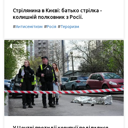
Стрілянина в Києві: батько стрілка -
колишній полковник з Росії.
#
#
#
Антисемітизм
Росія
Тероризм
У Центрі протидії корупції поділилися