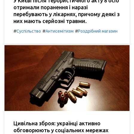
У Києві після терористичного акту 8 осіб
отримали поранення і наразі
перебувають у лікарнях, причому деякі з
них мають серйозні травми.
#
#
#
Суспільство
Антисемітизм
Роздрібний магазин
Цивільна зброя: українці активно
обговорюють у соціальних мережах