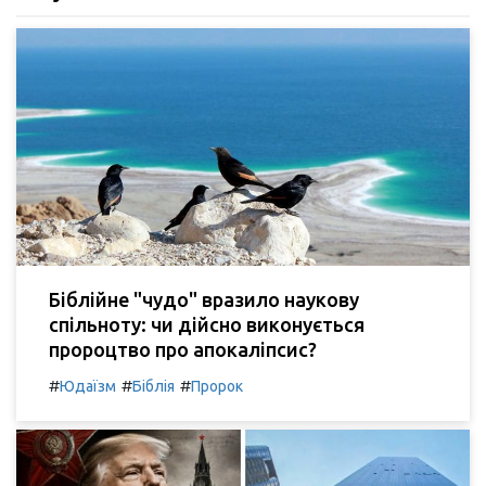
Біблійне "чудо" вразило наукову
спільноту: чи дійсно виконується
пророцтво про апокаліпсис?
#
#
#
Юдаїзм
Біблія
Пророк