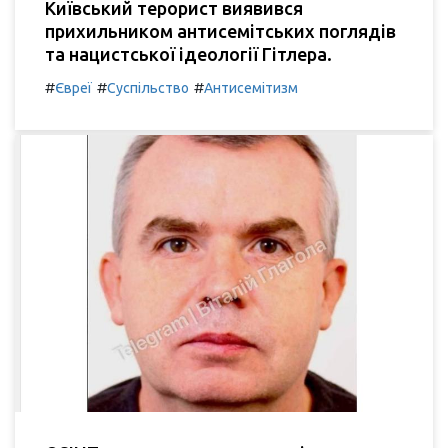
Київський терорист виявився
прихильником антисемітських поглядів
та нацистської ідеології Гітлера.
#
#
#
Євреї
Суспільство
Антисемітизм