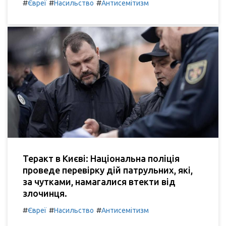
#
#
#
Євреї
Насильство
Антисемітизм
Теракт в Києві: Національна поліція
проведе перевірку дій патрульних, які,
за чутками, намагалися втекти від
злочинця.
#
#
#
Євреї
Насильство
Антисемітизм