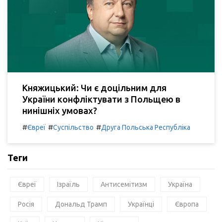
Княжицький: Чи є доцільним для
України конфліктувати з Польщею в
нинішніх умовах?
#
#
#
Євреї
Суспільство
Друга Польська Республіка
Теги
Євреї
Ізраїль
Антисемітизм
Україна
Росія
Дональд Трамп
Українці
Європа