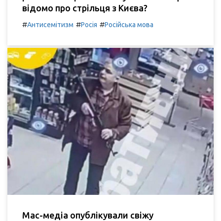
відомо про стрільця з Києва?
#
#
#
Антисемітизм
Росія
Російська мова
Мас-медіа опублікували свіжу