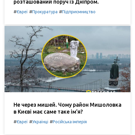
розташований поруч із Дніпром.
#
#
#
Євреї
Прокуратура
Підприємництво
Не через мишей. Чому район Мишоловка
в Києві має саме таке ім'я?
#
#
#
Євреї
Українці
Російська імперія