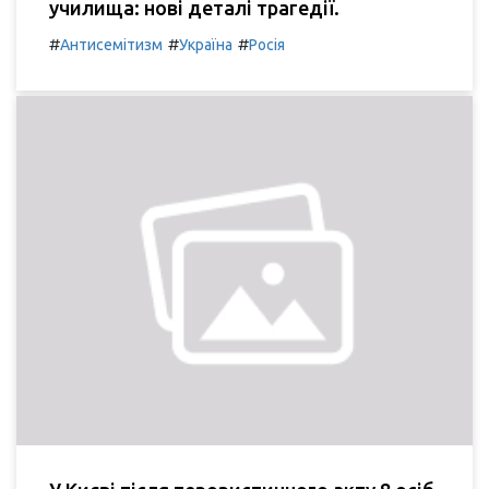
училища: нові деталі трагедії.
#
#
#
Антисемітизм
Україна
Росія