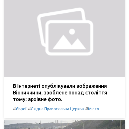
В Інтернеті опублікували зображення
Вінниччини, зроблене понад століття
тому: архівне фото.
#
#
#
Євреї
Східна Православна Церква
Місто