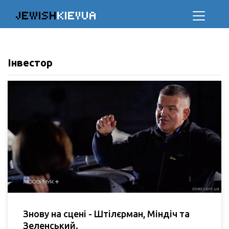
JEWISH
KIEVUA
Інвестор
Знову на сцені - Штілєрман, Міндіч та
Зеленський.