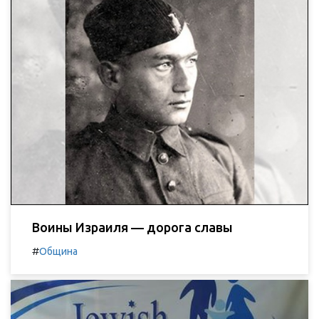
Воины Израиля — дорога славы
#
Община