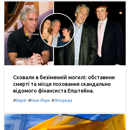
Сховали в безіменній могилі: обставини
смерті та місце поховання скандально
відомого фінансиста Епштейна.
#
#
#
Євреї
Нью-Йорк
Флорида