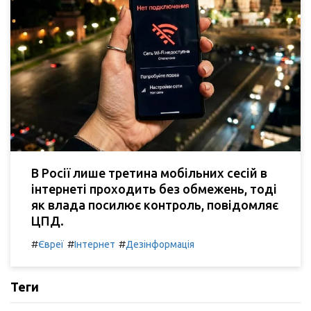
В Росії лише третина мобільних сесій в
інтернеті проходить без обмежень, тоді
як влада посилює контроль, повідомляє
ЦПД.
#
#
#
Євреї
Інтернет
Дезінформація
Теги