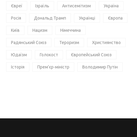
Євреї
Ізраїль
Антисемітизм
Україна
Росія
Дональд Трамп
Українці
Європа
Київ
Нацизм
Німеччина
Радянський Союз
Тероризм
Християнство
Юдаїзм
Голокост
Європейський Союз
Історія
Прем'єр-міністр
Володимир Путін