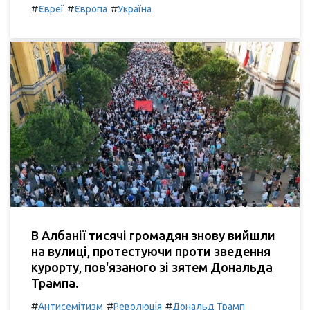
#
#
#
Євреї
Європа
Україна
В Албанії тисячі громадян знову вийшли
на вулиці, протестуючи проти зведення
курорту, пов'язаного зі зятем Дональда
Трампа.
#
#
#
Антисемітизм
Революція
Дональд Трамп