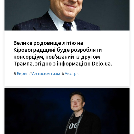
Велике родовище літію на
Кіровоградщині буде розробляти
консорціум, пов'язаний із другом
Трампа, згідно з інформацією Delo.ua.
#
#
#
Євреї
Антисемітизм
Австрія