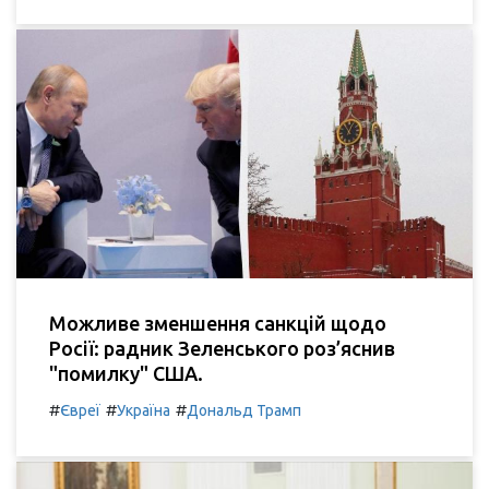
Можливе зменшення санкцій щодо
Росії: радник Зеленського роз’яснив
"помилку" США.
#
#
#
Євреї
Україна
Дональд Трамп