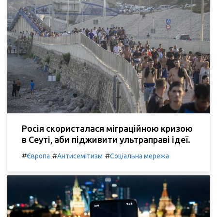
Росія скористалася міграційною кризою
в Сеуті, аби підживити ультраправі ідеї.
#
#
#
Європа
Антисемітизм
Соціальна мережа