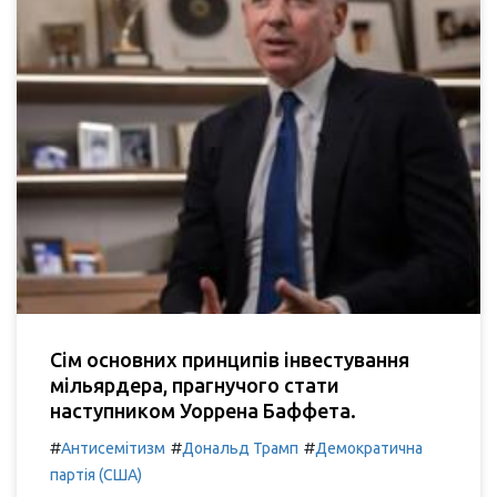
Сім основних принципів інвестування
мільярдера, прагнучого стати
наступником Уоррена Баффета.
#
#
#
Антисемітизм
Дональд Трамп
Демократична
партія (США)