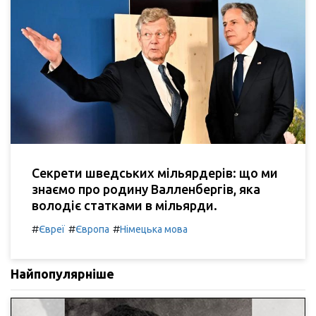
Секрети шведських мільярдерів: що ми
знаємо про родину Валленбергів, яка
володіє статками в мільярди.
#
#
#
Євреї
Європа
Німецька мова
Найпопулярніше