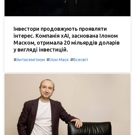
Інвестори продовжують проявляти
інтерес. Компанія xAI, заснована Ілоном
Маском, отримала 20 мільярдів доларів
у вигляді інвестицій.
#
#
#
Антисемітизм
Ілон Маск
Всесвіт