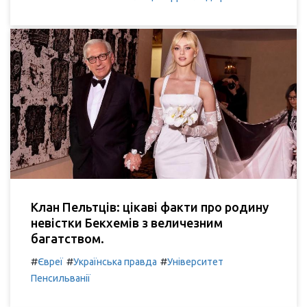
Клан Пельтців: цікаві факти про родину
невістки Бекхемів з величезним
багатством.
#
#
#
Євреї
Українська правда
Університет
Пенсильванії